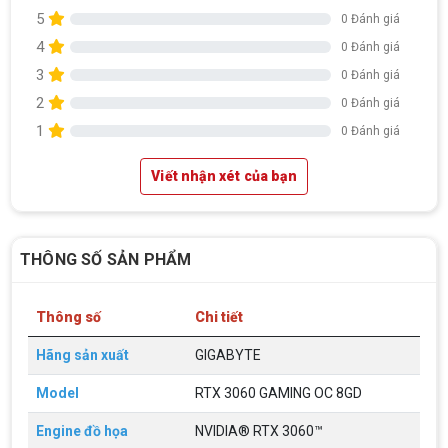
5
0 Đánh giá
4
0 Đánh giá
3
0 Đánh giá
2
0 Đánh giá
1
0 Đánh giá
Viết nhận xét của bạn
THÔNG SỐ SẢN PHẨM
Top 18 tựa game PC huyền thoại gắn liền
với tuổi thơ của game thủ Việt vào những
Thông số
Chi tiết
năm 2000
Top 18 tựa game PC huyền thoại gắn liền với tuổi
thơ của game thủ Việt vào những năm 2000
Hãng sản xuất
GIGABYTE
Model
RTX 3060 GAMING OC 8GD
Hãng ASRock Công Bố 2 dòng Card Đồ
Họa AMD Radeon™ RX 6600 XT
Engine đồ họa
NVIDIA® RTX 3060™
ASRock Công Bố Series Cạc Đồ Họa AMD