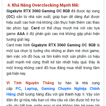
4.
Khả Năng Overclocking Mạnh Mẽ:
Gigabyte RTX 3060 Gaming OC 8GB
đã được ép xung
(OC)
sẵn từ nhà sản xuất, giúp bạn dễ dàng đạt được
hiệu suất cao hơn mà không cần thực hiện thêm các thao
tác phức tạp.
Card
có thể chạy mượt mà với các tựa
game
AAA
ở độ phân giải cao mà không gặp phải hiện
tượng giật lag.
Card màn hình
Gigabyte RTX 3060 Gaming OC 8GB
là
một lựa chọn lý tưởng cho những ai đam mê chơi game,
làm việc với đồ họa, và tìm kiếm một sản phẩm có hiệu
suất mạnh mẽ cùng thiết kế tản nhiệt hiệu quả. Đây là
một trong những card đồ họa đáng mua nhất trong tầm
giá hiện nay.
Vi Tính Nguyễn Thắng
tự hào là nhà cung
cấp
PC
,
Laptop
,
Gaming Chuyên Nghiệp Chính
Hãng
chất lượng hàng đầu với giá thành hợp lí. Vậy còn
đắn đo gì nữa, nếu bạn có nhu cầu và cần được hỗ trợ tư
vấn chi tiết hơn, ngần ngại gì mà không liên hệ ngay tới