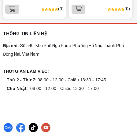
Gợi ý 10+ mẫu laptop cho học sinh sinh viên
(0)
(0)
2026 theo ngân sách và ngành học: tiêu chí
chọn, cấu hình nên có và cách kiểm tra máy
trước khi mua.
Dịch vụ build PC gaming tại Đồng Nai uy
tín, chuyên nghiệp
THÔNG TIN LIÊN HỆ
Dịch vụ build PC gaming tại Đồng Nai uy tín, cấu
hình mạnh, tối ưu chi phí, test máy tại chỗ. Khám
Địa chỉ:
Số 540, Khu Phố Ngũ Phúc, Phường Hố Nai, Thành Phố
phá ngay địa chỉ tư vấn và lắp đặt dàn PC chơi
Đồng Nai, Việt Nam
game mượt mà!
Cách tính công suất nguồn PC chi tiết dễ
hiểu
THỜI GIAN LÀM VIỆC:
Cách tính công suất nguồn PC giúp bạn chọn PSU
phù hợp, đảm bảo hệ thống vận hành ổn định và
Thứ 2 - Thứ 7
: 08:00 - 12:00 - Chiều 13:30 - 17:45
tối ưu chi phí. Xem ngay hướng dẫn tại đây
Chủ Nhật:
08:00 - 12:00 - Chiều 13:30 - 17:00
Cách kiểm tra tương thích linh kiện PC
dễ hiểu
Hướng dẫn kiểm tra tương thích linh kiện PC trước
khi build: socket CPU mainboard, chuẩn RAM,
nguồn cho VGA và kích thước case. Có checklist
copy nhanh.
Nâng cấp PC nên ưu tiên nâng gì trước ?