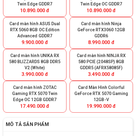
Twin Edge GDDR7
Twin Edge OC GDDR7
10.890.000 đ
10.890.000 đ
Card màn hình ASUS Dual
Card màn hình Ninja
RTX 5060 8GB OC Edition
GeForce RTX3060 12GB
Advanced GDDR7
GDDR6
9.900.000 đ
8.990.000 đ
Card màn hình UNIKA RX
Card màn hình NINJA RX
580 BLIZZARDS 8GB DDR5
580 PCIE (2048SP) 8GB
V2 (White)
GDDR5 (AFRX58085F)
3.990.000 đ
3.490.000 đ
Card màn hình ZOTAC
Card Màn Hình Colorful
Gaming RTX 5070 Twin
GeForce RTX 5070 Gaming
Edge OC 12GB GDDR7
12GB-V
17.490.000 đ
19.990.000 đ
MÔ TẢ SẢN PHẨM