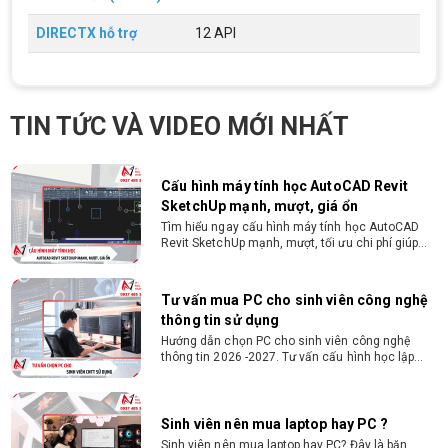
triệu đồng - Thủ tục cực kì đơn giản: bản sao
CMND và Hộ khẩu - Xét duyệt nhanh chóng trong
DIRECTX hỗ trợ
12 API
vòng 10 phút
Cách chọn PC cho sinh viên thiết kế đồ
họa từ 2D, dựng video đến 3D
Hướng dẫn chọn PC cho sinh viên thiết kế đồ họa
TIN TỨC VÀ VIDEO MỚI NHẤT
từ 2D, dựng video đến 3D. Cấu hình tối ưu, dùng
bền 4 năm đại học. Tư vấn lắp đặt tại Vi Tính
Nguyễn Thắng.
Cấu hình máy tính học AutoCAD Revit
SketchUp mạnh, mượt, giá ổn
Tìm hiểu ngay cấu hình máy tính học AutoCAD
Revit SketchUp mạnh, mượt, tối ưu chi phí giúp
dân thiết kế, kiến trúc vận hành mượt mà, không
giật lag.
Tư vấn mua PC cho sinh viên công nghệ
thông tin sử dụng
Hướng dẫn chọn PC cho sinh viên công nghệ
thông tin 2026 -2027. Tư vấn cấu hình học lập
trình, chạy Docker, máy ảo, Android Studio tối ưu
chi phí.
Sinh viên nên mua laptop hay PC ?
Sinh viên nên mua laptop hay PC? Đây là băn