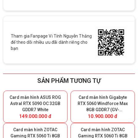
Tham gia Fanpage Vi Tính Nguyễn Thắng
để theo dõi nhiều ưu đãi dành riêng cho
bạn
SẢN PHẨM TƯƠNG TỰ
Card màn hình ASUS ROG
Card màn hình Gigabyte
Astral RTX 5090 OC 32GB
RTX 5060 Windforce Max
GDDR7 White
8GB GDDR7 (GV-
149.000.000 đ
10.900.000 đ
N5060WF2MAX-OC 8GD)
Card màn hình ZOTAC
Card màn hình ZOTAC
Gaming RTX 5060 Ti 8GB
Gaming RTX 5060 Ti 8GB