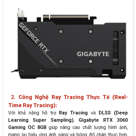
2.
Công Nghệ Ray Tracing Thực Tế (Real-
Time Ray Tracing):
Với khả năng hỗ trợ
Ray Tracing
và
DLSS (Deep
Learning Super Sampling)
,
Gigabyte RTX 3060
Gaming OC 8GB
giúp nâng cao chất lượng hình ảnh,
mang lại hiệu ứng ánh sáng và bóng đổ chân thực hơn,