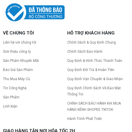
Nâng cấp pc nên nâng gì trước để tối ưu chi phí và
tăng hiệu năng tối đa? Xem ngay thứ tự ưu tiên
nâng cấp linh kiện PC chi tiết trong bài viết này!
PC gaming nóng quạt kêu to: Nguyên
VỀ CHÚNG TÔI
HỖ TRỢ KHÁCH HÀNG
nhân và Cách khắc phục
Tình trạng PC gaming nóng quạt kêu to khiến
Liên hệ với chúng tôi
Chính Sách & Quy Định Chung
máy giật lag, giảm tuổi thọ? Tìm hiểu ngay
nguyên nhân và cách khắc phục hiệu quả để máy
Giới thiệu công ty
Chính Sách Bảo Hành
hoạt động êm ái.
Sản Phẩm Khuyến Mãi
Quy Định & Hình Thức Thanh Toán
CPU AMD Ryzen 7 7700X3D full box mới
ra mắt: Nhanh, Mạnh, Giá tốt
Báo Giá Sản Phẩm
Quy Định Đổi Trả & Hoàn Tiền
CPU AMD Ryzen 7 7700X3D chính thức ra mắt
với công nghệ 3D V-Cache đỉnh cao, mang lại
Thu Mua Máy Cũ
Quy Định Vận Chuyển & Giao Nhận
hiệu năng chơi game vượt trội. Khám phá chi tiết
Tin Công Nghệ
Quy Định Chính Sách Về Bảo Mật
ngay!
Thông Tin
10 Nguyên nhân khiến PC gaming bị tụt
Sản Phẩm
FPS thường gặp
CHÍNH SÁCH BẢO HÀNH KHI MUA
Linh Kiện
PC gaming bị tụt FPS sau một thời gian? Tìm hiểu
HÀNG KÊNH SHOPEE TIKTOK
10 nguyên nhân khiến máy tụt FPS khi chơi game
và cách kiểm tra, khắc phục từng bước tại Vi Tính
Hành Trình Phát Triển
Nguyễn Thắng.
NVIDIA Hoãn Ra Mắt Dòng RTX 50
GIAO HÀNG TẬN NƠI HỎA TỐC 2H