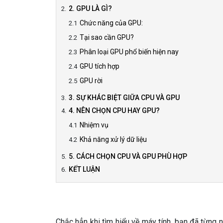
2. GPU LÀ GÌ?
Chức năng của GPU:
Tại sao cần GPU?
Phân loại GPU phổ biến hiện nay
GPU tích hợp
GPU rời
3. SỰ KHÁC BIỆT GIỮA CPU VÀ GPU
4. NÊN CHỌN CPU HAY GPU?
Nhiệm vụ
Khả năng xử lý dữ liệu
5. CÁCH CHỌN CPU VÀ GPU PHÙ HỢP
KẾT LUẬN
Chắc hẳn khi tìm hiểu về máy tính, bạn đã từng 