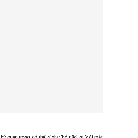
 quan trọng, có thể ví như 'bộ não' và 'đôi mắt'