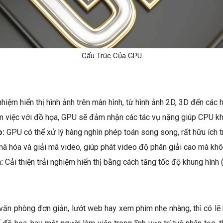
Cấu Trúc Của GPU
hiệm hiển thị hình ảnh trên màn hình, từ hình ảnh 2D, 3D đến các 
 việc với đồ họa, GPU sẽ đảm nhận các tác vụ nặng giúp CPU khô
o:
GPU có thể xử lý hàng nghìn phép toán song song, rất hữu ích t
ã hóa và giải mã video, giúp phát video độ phân giải cao mà khôn
:
Cải thiện trải nghiệm hiển thị bằng cách tăng tốc độ khung hình (
 văn phòng đơn giản, lướt web hay xem phim nhẹ nhàng, thì có l