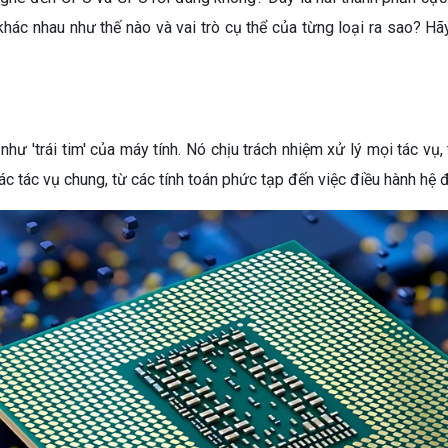
khác nhau như thế nào và vai trò cụ thể của từng loại ra sao? 
g như 'trái tim' của máy tính. Nó chịu trách nhiệm xử lý mọi tác v
ác tác vụ chung, từ các tính toán phức tạp đến việc điều hành hệ