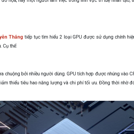
 đồ họa, hay một người làm việc trong lĩnh vực trí tuệ nhân tạo,
uyễn Thắng
tiếp tục tìm hiểu 2 loại GPU được sử dụng chính hiện
 Cụ thể:
ưa chuộng bởi nhiều người dùng. GPU tích hợp được nhúng vào C
iảm thiểu tiêu hao năng lượng và chi phí tối ưu. Đồng thời nhờ