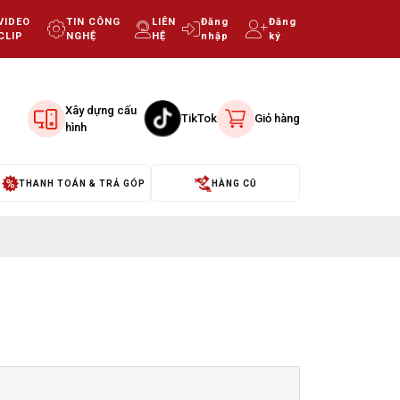
VIDEO
TIN CÔNG
LIÊN
Đăng
Đăng
CLIP
NGHỆ
HỆ
nhập
ký
Xây dựng cấu
TikTok
Giỏ hàng
hình
THANH TOÁN & TRẢ GÓP
HÀNG CŨ