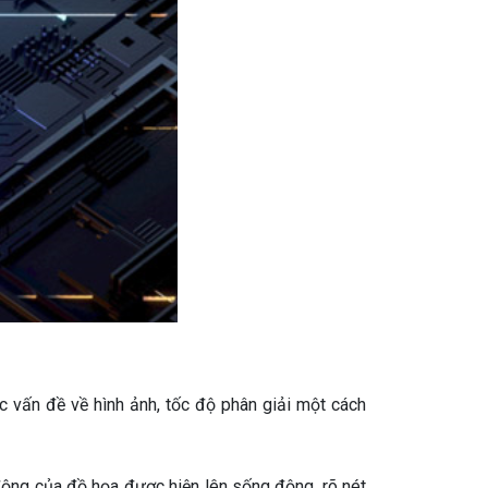
 vấn đề về hình ảnh, tốc độ phân giải một cách
động của đồ họa được hiện lên sống động, rõ nét