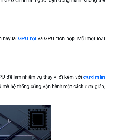
 thì GPU chính là "người bạn đồng hành" không thể
 nay là:
GPU rời
và
GPU tích hợp
. Mỗi một loại
PU để làm nhiệm vụ thay vì đi kèm với
card màn
 đó mà hệ thống cũng vận hành một cách đơn giản,