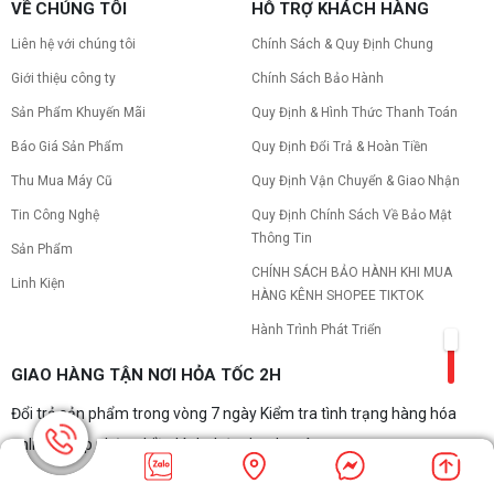
VỀ CHÚNG TÔI
HỖ TRỢ KHÁCH HÀNG
Liên hệ với chúng tôi
Chính Sách & Quy Định Chung
Giới thiệu công ty
Chính Sách Bảo Hành
Sản Phẩm Khuyến Mãi
Quy Định & Hình Thức Thanh Toán
Báo Giá Sản Phẩm
Quy Định Đổi Trả & Hoàn Tiền
Thu Mua Máy Cũ
Quy Định Vận Chuyển & Giao Nhận
Tin Công Nghệ
Quy Định Chính Sách Về Bảo Mật
Thông Tin
Sản Phẩm
CHÍNH SÁCH BẢO HÀNH KHI MUA
Linh Kiện
HÀNG KÊNH SHOPEE TIKTOK
Hành Trình Phát Triển
GIAO HÀNG TẬN NƠI HỎA TỐC 2H
Đổi trả sản phẩm trong vòng 7 ngày Kiểm tra tình trạng hàng hóa
online Chấp nhận nhiều hình thức thanh toán
THỐNG KÊ TRUY CẬP: