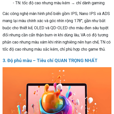
- TN: tốc độ cao nhưng màu kém → chỉ dành gaming
Các công nghệ màn hình phổ biến gồm IPS, Nano IPS và ADS
mang lại màu chính xác và góc nhìn rộng 178°, gần như bắt
buộc cho thiết kế; OLED và QD-OLED cho màu đen sâu tuyệt
đối nhưng cần cẩn thận burn-in khi dùng lâu; VA có độ tương
phản cao nhưng màu xám khi nhìn nghiêng nên hạn chế; TN có
tốc độ cao nhưng màu sắc kém, chỉ phù hợp cho game thủ.
3. Độ phủ màu – Tiêu chí QUAN TRỌNG NHẤT