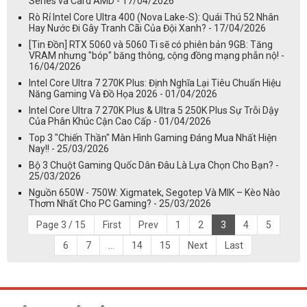
Series và Card AMD - 17/04/2026
Rò Rỉ Intel Core Ultra 400 (Nova Lake-S): Quái Thú 52 Nhân
Hay Nước Đi Gây Tranh Cãi Của Đội Xanh? - 17/04/2026
[Tin Đồn] RTX 5060 và 5060 Ti sẽ có phiên bản 9GB: Tăng
VRAM nhưng "bóp" băng thông, cộng đồng mạng phẫn nộ! -
16/04/2026
Intel Core Ultra 7 270K Plus: Định Nghĩa Lại Tiêu Chuẩn Hiệu
Năng Gaming Và Đồ Họa 2026 - 01/04/2026
Intel Core Ultra 7 270K Plus & Ultra 5 250K Plus Sự Trỗi Dậy
Của Phân Khúc Cận Cao Cấp - 01/04/2026
Top 3 "Chiến Thần" Màn Hình Gaming Đáng Mua Nhất Hiện
Nay!! - 25/03/2026
Bộ 3 Chuột Gaming Quốc Dân Đâu Là Lựa Chọn Cho Bạn? -
25/03/2026
Nguồn 650W - 750W: Xigmatek, Segotep Và MIK – Kèo Nào
Thơm Nhất Cho PC Gaming? - 25/03/2026
Page 3 / 15
First
Prev
1
2
3
4
5
6
7
...
14
15
Next
Last