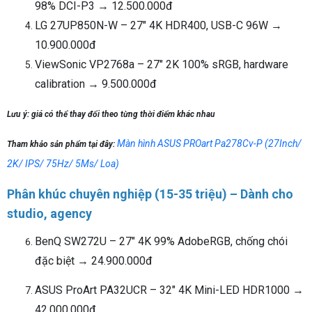
98% DCI-P3 → 12.500.000đ
LG 27UP850N-W – 27" 4K HDR400, USB-C 96W →
10.900.000đ
ViewSonic VP2768a – 27" 2K 100% sRGB, hardware
calibration → 9.500.000đ
Lưu ý: giá có thể thay đổi theo từng thời điểm khác nhau
Màn hình ASUS PROart Pa278Cv-P (27Inch/
Tham khảo sản phẩm tại đây:
2K/ IPS/ 75Hz/ 5Ms/ Loa)
Phân khúc chuyên nghiệp (15-35 triệu) – Dành cho
studio, agency
BenQ SW272U – 27" 4K 99% AdobeRGB, chống chói
đặc biệt → 24.900.000đ
ASUS ProArt PA32UCR – 32" 4K Mini-LED HDR1000 →
42.000.000đ