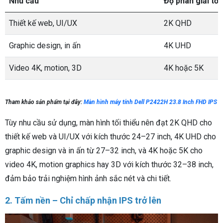
Nhu cầu
Độ phân giải tối
Thiết kế web, UI/UX
2K QHD
Graphic design, in ấn
4K UHD
Video 4K, motion, 3D
4K hoặc 5K
Tham khảo sản phẩm tại đây:
Màn hình máy tính Dell P2422H 23.8 Inch FHD IPS
Tùy nhu cầu sử dụng, màn hình tối thiểu nên đạt 2K QHD cho
thiết kế web và UI/UX với kích thước 24–27 inch, 4K UHD cho
graphic design và in ấn từ 27–32 inch, và 4K hoặc 5K cho
video 4K, motion graphics hay 3D với kích thước 32–38 inch,
đảm bảo trải nghiệm hình ảnh sắc nét và chi tiết.
2. Tấm nền – Chỉ chấp nhận IPS trở lên