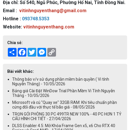
Địa chỉ: Số 540, Ngũ Phúc, Phường Hố Nai, Tỉnh Đồng Nai.
Email :
vitinhnguyenthang@gmail.com
Hotline :
093748.5353
Website:
vitinhnguyenthang.com
Chia sẻ:
Share
Facebook
Twitter
Messenger
Copy
Link
Bài viết khác:
Thông báo v/v sử dụng phần mềm bản quyền ( Vi tính
Nguyễn Thắng) - 10/05/2026
Bảng giá Cài Đặt WinDow Trial Phần Mềm Vi Tính Nguyễn
Thắng - 10/05/2026
Microsoft và cú "Quay xe" 32GB RAM: Khi tiêu chuẩn phần
cứng đối đầu với thực tế bão giá - 08/05/2026
TRỌN GÓI PHÒNG 30 PC 499TR NEW 100% - 40 PC HƠN 1 TỶ
CẤU HÌNH CHI TIẾT - 27/04/2026
DLSS Enabler 4.5: Mở Khóa Frame Gen x5, x6 Cho RTX 40