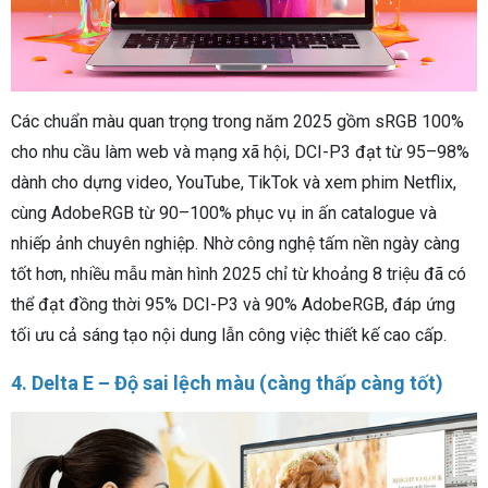
Các chuẩn màu quan trọng trong năm 2025 gồm sRGB 100%
cho nhu cầu làm web và mạng xã hội, DCI-P3 đạt từ 95–98%
dành cho dựng video, YouTube, TikTok và xem phim Netflix,
cùng AdobeRGB từ 90–100% phục vụ in ấn catalogue và
nhiếp ảnh chuyên nghiệp. Nhờ công nghệ tấm nền ngày càng
tốt hơn, nhiều mẫu màn hình 2025 chỉ từ khoảng 8 triệu đã có
thể đạt đồng thời 95% DCI-P3 và 90% AdobeRGB, đáp ứng
tối ưu cả sáng tạo nội dung lẫn công việc thiết kế cao cấp.
4. Delta E – Độ sai lệch màu (càng thấp càng tốt)