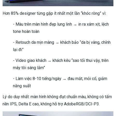
Hơn 85% designer từng gặp ít nhất một lần “khóc ròng” vì:
- Màu trên màn hình đẹp lung linh → in ra xám xịt, lệch
tone hoàn toàn
- Retouch da mịn màng → khách bảo “da bị vàng, chỉnh
lại đi”
- Video giao khách → khách kêu “sao tối thui vậy, trên
máy tôi sáng lắm”
- Làm việc 8-10 tiếng/ngày → đau mắt, mỏi cổ, giảm
năng suất
Lý do duy nhất: màn hình không đạt chuẩn màu, không có tấm
nền IPS, Delta E cao, không hỗ trợ AdobeRGB/DCI-P3.