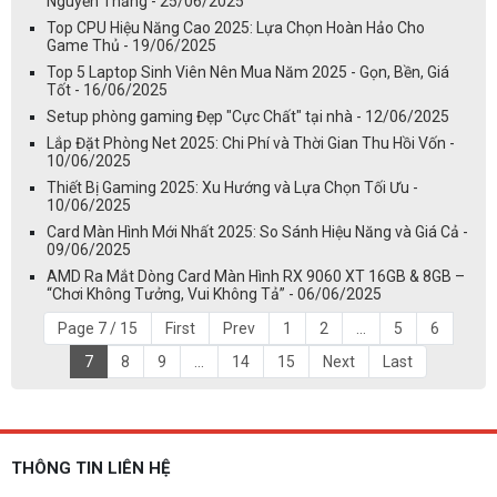
Nguyễn Thắng - 25/06/2025
Top CPU Hiệu Năng Cao 2025: Lựa Chọn Hoàn Hảo Cho
Game Thủ - 19/06/2025
Top 5 Laptop Sinh Viên Nên Mua Năm 2025 - Gọn, Bền, Giá
Tốt - 16/06/2025
Setup phòng gaming Đẹp "Cực Chất" tại nhà - 12/06/2025
Lắp Đặt Phòng Net 2025: Chi Phí và Thời Gian Thu Hồi Vốn -
10/06/2025
Thiết Bị Gaming 2025: Xu Hướng và Lựa Chọn Tối Ưu -
10/06/2025
Card Màn Hình Mới Nhất 2025: So Sánh Hiệu Năng và Giá Cả -
09/06/2025
AMD Ra Mắt Dòng Card Màn Hình RX 9060 XT 16GB & 8GB –
“Chơi Không Tưởng, Vui Không Tả” - 06/06/2025
Page 7 / 15
First
Prev
1
2
...
5
6
7
8
9
...
14
15
Next
Last
THÔNG TIN LIÊN HỆ