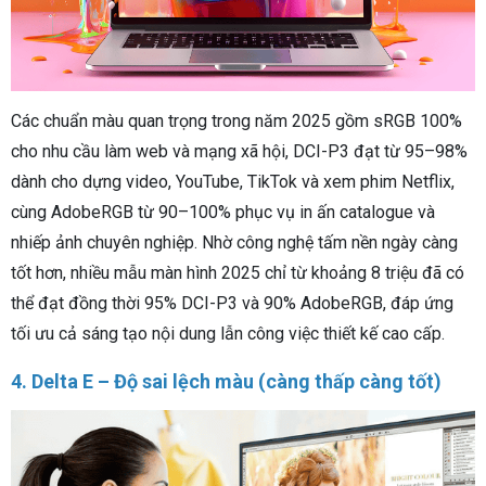
Các chuẩn màu quan trọng trong năm 2025 gồm sRGB 100%
cho nhu cầu làm web và mạng xã hội, DCI-P3 đạt từ 95–98%
dành cho dựng video, YouTube, TikTok và xem phim Netflix,
cùng AdobeRGB từ 90–100% phục vụ in ấn catalogue và
nhiếp ảnh chuyên nghiệp. Nhờ công nghệ tấm nền ngày càng
tốt hơn, nhiều mẫu màn hình 2025 chỉ từ khoảng 8 triệu đã có
thể đạt đồng thời 95% DCI-P3 và 90% AdobeRGB, đáp ứng
tối ưu cả sáng tạo nội dung lẫn công việc thiết kế cao cấp.
4. Delta E – Độ sai lệch màu (càng thấp càng tốt)