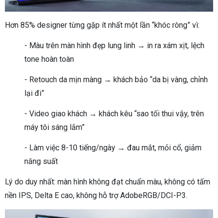
Hơn 85% designer từng gặp ít nhất một lần “khóc ròng” vì:
- Màu trên màn hình đẹp lung linh → in ra xám xịt, lệch
tone hoàn toàn
- Retouch da mịn màng → khách bảo “da bị vàng, chỉnh
lại đi”
- Video giao khách → khách kêu “sao tối thui vậy, trên
máy tôi sáng lắm”
- Làm việc 8-10 tiếng/ngày → đau mắt, mỏi cổ, giảm
năng suất
Lý do duy nhất: màn hình không đạt chuẩn màu, không có tấm
nền IPS, Delta E cao, không hỗ trợ AdobeRGB/DCI-P3.