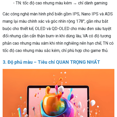
- TN: tốc độ cao nhưng màu kém → chỉ dành gaming
Các công nghệ màn hình phổ biến gồm IPS, Nano IPS và ADS
mang lại màu chính xác và góc nhìn rộng 178°, gần như bắt
buộc cho thiết kế; OLED và QD-OLED cho màu đen sâu tuyệt
đối nhưng cần cẩn thận burn-in khi dùng lâu; VA có độ tương
phản cao nhưng màu xám khi nhìn nghiêng nên hạn chế; TN có
tốc độ cao nhưng màu sắc kém, chỉ phù hợp cho game thủ.
3. Độ phủ màu – Tiêu chí QUAN TRỌNG NHẤT