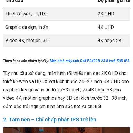
Nhu cầu
Độ phân giải tối
Thiết kế web, UI/UX
2K QHD
Graphic design, in ấn
4K UHD
Video 4K, motion, 3D
4K hoặc 5K
Tham khảo sản phẩm tại đây:
Màn hình máy tính Dell P2422H 23.8 Inch FHD IPS
Tùy nhu cầu sử dụng, màn hình tối thiểu nên đạt 2K QHD cho
thiết kế web và UI/UX với kích thước 24–27 inch, 4K UHD cho
graphic design và in ấn từ 27–32 inch, và 4K hoặc 5K cho
video 4K, motion graphics hay 3D với kích thước 32–38 inch,
đảm bảo trải nghiệm hình ảnh sắc nét và chi tiết.
2. Tấm nền – Chỉ chấp nhận IPS trở lên