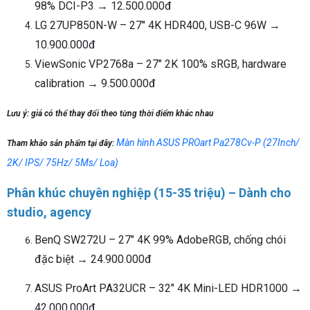
98% DCI-P3 → 12.500.000đ
LG 27UP850N-W – 27" 4K HDR400, USB-C 96W →
10.900.000đ
ViewSonic VP2768a – 27" 2K 100% sRGB, hardware
calibration → 9.500.000đ
Lưu ý: giá có thể thay đổi theo từng thời điểm khác nhau
Màn hình ASUS PROart Pa278Cv-P (27Inch/
Tham khảo sản phẩm tại đây:
2K/ IPS/ 75Hz/ 5Ms/ Loa)
Phân khúc chuyên nghiệp (15-35 triệu) – Dành cho
studio, agency
BenQ SW272U – 27" 4K 99% AdobeRGB, chống chói
đặc biệt → 24.900.000đ
ASUS ProArt PA32UCR – 32" 4K Mini-LED HDR1000 →
42.000.000đ