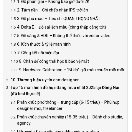
1. Độ phân giải – Không bao giờ dưới 2K
2. Tấm nền – Chỉ chấp nhận IPS trở lên
3. Độ phủ màu – Tiêu chí QUAN TRỌNG NHẤT
4. Delta E – Độ sai lệch màu (càng thấp càng tốt)
5. Độ sáng & HDR – Không thể thiếu với editor video
6. Kích thước & tỷ lệ màn hình
7. Cổng kết nối hiện đại
8. Chân đế công thái học & bảo vệ mắt
9. Hardware Calibration – “Bí kíp” giữ màu chuẩn mãi mãi
10. Thương hiệu uy tín cho designer
Top 15 màn hình đồ họa đáng mua nhất 2025 tại Đồng Nai
(đã test thực tế)
Phân khúc phổ thông – trung cấp (6-15 triệu) – Phù hợp
designer mới, freelancer
Phân khúc chuyên nghiệp (15-35 triệu) – Dành cho studio,
agency
Ultrawide & cao cấp cho editor video, motion