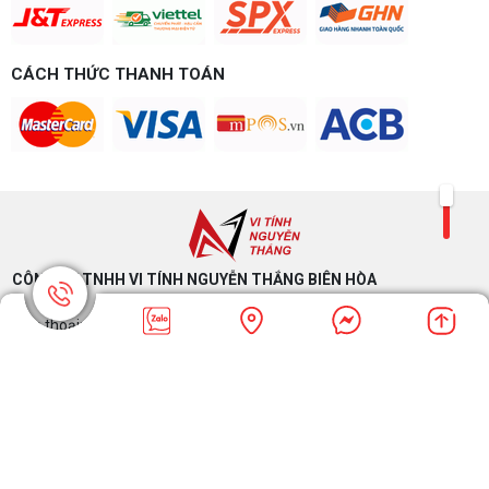
CÁCH THỨC THANH TOÁN
CÔNG TY TNHH VI TÍNH NGUYỄN THẮNG BIÊN HÒA​
Điện thoại: 0937.485.353 - Email:
vitinhnguyenthang@gmail.com
Website: vitinhnguyenthang.com - Zalo :
0937485353
Mã Số Thuế: 3603709948 - Copyrights © 2024
Vitinhnguyenthang.com. All Rights Reserved