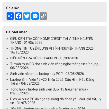
Chia sẻ:
Share
Facebook
Twitter
Messenger
Copy
Link
Bài viết khác:
ĐIỀU KIỆN TRẢ GÓP HOME CREDIT TẠI VI TÍNH NGUYỄN
THẮNG - 01/05/2026
THÔNG TIN TUYỂN DỤNG VI TÍNH NGUYỄN THẮNG 2026 -
16/10/2020
ĐIỀU KIỆN TRẢ GÓP HDSAIGON - 15/09/2020
Tư vấn mua PC cho sinh viên công nghệ thông tin sử dụng -
06/08/2026
Sinh viên nên mua laptop hay PC ? - 05/08/2026
Laptop Sinh Viên 15–20 Triệu 2026: Cấu Hình Nào Đáng
Tiền? - 04/08/2026
Tổng hợp 7 laptop sinh viên dưới 15 triệu nên mua -
03/08/2026
Dịch vụ build PC đồ họa tại Đồng Nai theo yêu cầu, giá tốt, uy
tín - 31/07/2026
10+ Mẫu laptop học sinh, sinh viên nên mua 2026 -