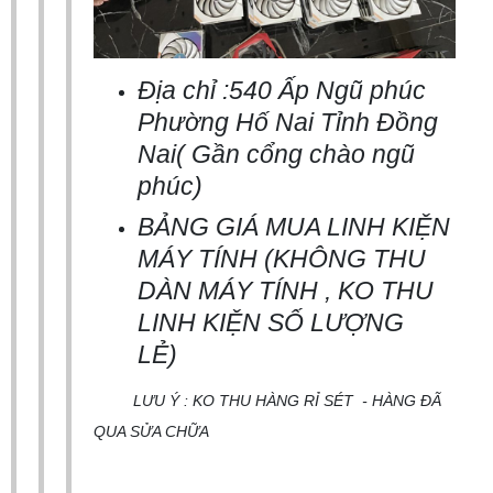
Địa chỉ :540 Ấp Ngũ phúc
Phường Hố Nai Tỉnh Đồng
Nai( Gần cổng chào ngũ
phúc)
BẢNG GIÁ MUA LINH KIỆN
MÁY TÍNH (KHÔNG THU
DÀN MÁY TÍNH , KO THU
LINH KIỆN SỐ LƯỢNG
LẺ)
LƯU Ý : KO THU HÀNG RỈ SÉT - HÀNG ĐÃ
QUA SỬA CHỮA