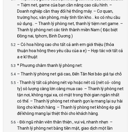
– Tiệm net, game của bạn cần nâng cao cấu hình. –
Doanh nghiệp cần thay đổi hệ thống máy. – Cơ quan,
trường học, văn phòng, máy tính tồn kho… ko có nhu cầu
sử dụng.. – Thanh lý phòng net, thanh lý tiệm net game. –
Thanh lý phòng net các tỉnh thành miền Nam ( Đặc biệt
Đồng nai, tphcm, Bình Dương )
– Có hoa hồng cao cho tất cả anh em giới thiệu (thỏa
thuận hoa hông theo yêu cầu của a e) – Hợp tác với tất cả
a e kĩ thuật
* Phương châm thanh lý phòng net:
– Thanh lý phòng net giá cao, Đến Tân Nơi báo giá tại chỗ
- Thanh lý tất cả phòng nét vip hoặc nét cũ (nét cỏ- công
ty) sô lượng càng lớn càng mua cao – Thanh lý phòng net
tận nơi, không ngại xa, có mặt trong thời gian ngắn nhất
có thế. – Thanh lý phòng net nhanh gọn lẹ mang lại sự hài
lòng cho khách hàng. – Thanh lý phòng net không ép giá
để không mang lại thiệt thòi cho khách hàng.
- Đôi ngũ nhân viên thân thiện , vui vẻ, nhanh nhẹn –
Thanh lý phòng net bằng tiền mặt, giao dịch một lần