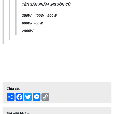
TÊN SẢN PHẨM :NGUỒN CŨ
350W - 400W - 500W
600W- 700W
>800W
Chia sẻ:
Share
Facebook
Twitter
Messenger
Copy
Link
Bài viết khác: