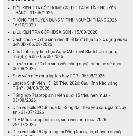
ĐIỀU KIỆN TRẢ GÓP HOME CREDIT TẠI VI TÍNH NGUYỄN
THẮNG - 01/05/2026
THÔNG TIN TUYỂN DỤNG VI TÍNH NGUYỄN THẮNG 2026 -
16/10/2020
ĐIỀU KIỆN TRẢ GÓP HDSAIGON - 15/09/2020
Cách chọn PC cho sinh viên thiết kế đồ họa từ 2D, dựng video
đến 3D - 06/08/2026
Cấu hình máy tính học AutoCAD Revit SketchUp mạnh,
mượt, giá ổn - 06/08/2026
Tư vấn mua PC cho sinh viên công nghệ thông tin sử dụng -
06/08/2026
Sinh viên nên mua laptop hay PC ? - 05/08/2026
Laptop Sinh Viên 15–20 Triệu 2026: Cấu Hình Nào Đáng
Tiền? - 04/08/2026
Tổng hợp 7 laptop sinh viên dưới 15 triệu nên mua -
03/08/2026
Dịch vụ build PC đồ họa tại Đồng Nai theo yêu cầu, giá tốt, uy
tín - 31/07/2026
10+ Mẫu laptop học sinh, sinh viên nên mua 2026 -
28/07/2026
Dịch vụ build PC gaming tại Đồng Nai uy tín, chuyên nghiệp -