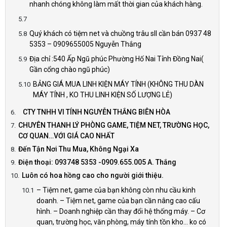
nhanh chóng không làm mất thời gian của khách hàng.
Quý khách có tiệm net và chuồng trâu sll cần bán 0937 48
5353 – 0909655005 Nguyễn Thắng
Địa chỉ :540 Ấp Ngũ phúc Phường Hố Nai Tỉnh Đồng Nai(
Gần cổng chào ngũ phúc)
BẢNG GIÁ MUA LINH KIỆN MÁY TÍNH (KHÔNG THU DÀN
MÁY TÍNH , KO THU LINH KIỆN SỐ LƯỢNG LẺ)
CTY TNHH VI TÍNH NGUYỄN THẮNG BIÊN HÒA
CHUYÊN THANH LÝ PHÒNG GAME, TIỆM NET, TRƯỜNG HỌC,
CƠ QUAN…VỚI GIÁ CAO NHẤT
Đến Tận Nơi Thu Mua, Không Ngại Xa
Điện thoại: 093748 5353 -0909.655.005 A. Thắng
Luôn có hoa hồng cao cho người giới thiệu.
– Tiệm net, game của bạn không còn nhu cầu kinh
doanh. – Tiệm net, game của bạn cần nâng cao cấu
hình. – Doanh nghiệp cần thay đổi hệ thống máy. – Cơ
quan, trường học, văn phòng, máy tính tồn kho… ko có