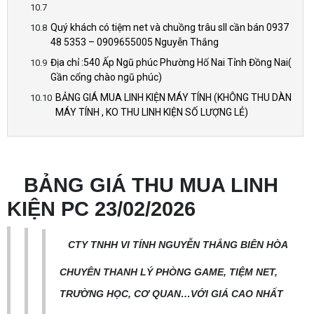
Quý khách có tiệm net và chuồng trâu sll cần bán 0937
48 5353 – 0909655005 Nguyễn Thắng
Địa chỉ :540 Ấp Ngũ phúc Phường Hố Nai Tỉnh Đồng Nai(
Gần cổng chào ngũ phúc)
BẢNG GIÁ MUA LINH KIỆN MÁY TÍNH (KHÔNG THU DÀN
MÁY TÍNH , KO THU LINH KIỆN SỐ LƯỢNG LẺ)
BẢNG GIÁ THU MUA LINH
KIỆN PC 23/02/2026
CTY TNHH VI TÍNH NGUYỄN THẮNG BIÊN HÒA
CHUYÊN THANH LÝ PHÒNG GAME, TIỆM NET,
TRƯỜNG HỌC, CƠ QUAN…VỚI GIÁ CAO NHẤT