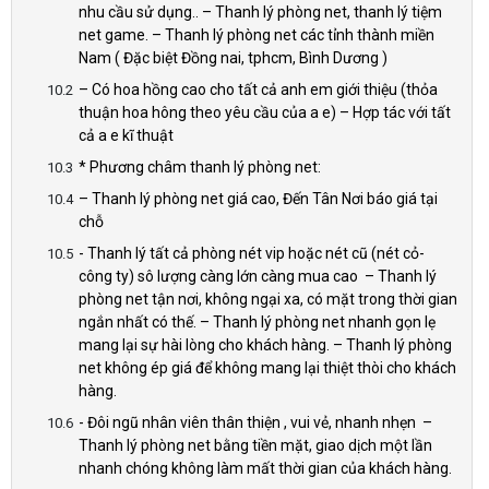
nhu cầu sử dụng.. – Thanh lý phòng net, thanh lý tiệm
net game. – Thanh lý phòng net các tỉnh thành miền
Nam ( Đặc biệt Đồng nai, tphcm, Bình Dương )
– Có hoa hồng cao cho tất cả anh em giới thiệu (thỏa
thuận hoa hông theo yêu cầu của a e) – Hợp tác với tất
cả a e kĩ thuật
* Phương châm thanh lý phòng net:
– Thanh lý phòng net giá cao, Đến Tân Nơi báo giá tại
chỗ
- Thanh lý tất cả phòng nét vip hoặc nét cũ (nét cỏ-
công ty) sô lượng càng lớn càng mua cao – Thanh lý
phòng net tận nơi, không ngại xa, có mặt trong thời gian
ngắn nhất có thế. – Thanh lý phòng net nhanh gọn lẹ
mang lại sự hài lòng cho khách hàng. – Thanh lý phòng
net không ép giá để không mang lại thiệt thòi cho khách
hàng.
- Đôi ngũ nhân viên thân thiện , vui vẻ, nhanh nhẹn –
Thanh lý phòng net bằng tiền mặt, giao dịch một lần
nhanh chóng không làm mất thời gian của khách hàng.