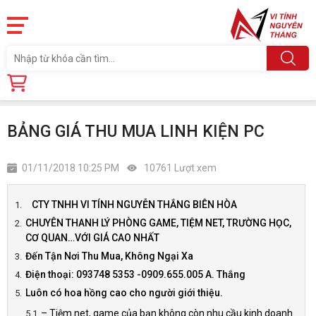
Trang chủ
Tin tức
BẢNG GIÁ THU MUA LINH KIỆN PC
BẢNG GIÁ THU MUA LINH KIỆN PC
01/11/2018 10:25 PM
10761 Lượt xem
CTY TNHH VI TÍNH NGUYỄN THẮNG BIÊN HÒA
CHUYÊN THANH LÝ PHÒNG GAME, TIỆM NET, TRƯỜNG HỌC,
CƠ QUAN…VỚI GIÁ CAO NHẤT
Đến Tận Nơi Thu Mua, Không Ngại Xa
Điện thoại: 093748 5353 -0909.655.005 A. Thắng
Luôn có hoa hồng cao cho người giới thiệu.
– Tiệm net, game của bạn không còn nhu cầu kinh doanh.