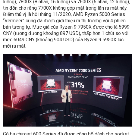
luồng), 7800X (8 nhân, 16 luồng) và 7600X (6 nhân, 12 luồng),
tin đồn cho rằng 7700X không góp mặt trong lần ra mắt này.
Điểm thú vị là hồi tháng 11/2020, AMD Ryzen 5000 Series
“Vermeer” cũng đã được giới thiệu ra thị trường với 4 phiên
bản tương tự. Mức giá của Ryzen 9 7950X được cho là 5999
CNY (tương đương khoảng 897 USD), thấp hơn 1 chút so với
mức 6049 CNY (khoảng 904 USD) của Ryzen 9 5950X lúc
mới ra mắt.
Có ba chipset 600 Series đã được công bố dành cho socket