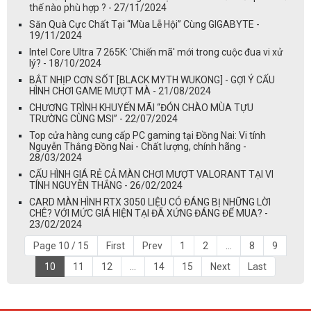
thế nào phù hợp ? - 27/11/2024
Săn Quà Cực Chất Tại “Mùa Lễ Hội” Cùng GIGABYTE -
19/11/2024
Intel Core Ultra 7 265K: 'Chiến mã' mới trong cuộc đua vi xử
lý? - 18/10/2024
BẮT NHỊP CƠN SỐT [BLACK MYTH WUKONG] - GỢI Ý CẤU
HÌNH CHƠI GAME MƯỢT MÀ - 21/08/2024
CHƯƠNG TRÌNH KHUYẾN MÃI “ĐÓN CHÀO MÙA TỰU
TRƯỜNG CÙNG MSI” - 22/07/2024
Top cửa hàng cung cấp PC gaming tại Đồng Nai: Vi tính
Nguyễn Thắng Đồng Nai - Chất lượng, chính hãng -
28/03/2024
CẤU HÌNH GIÁ RẺ CẢ MÀN CHƠI MƯỢT VALORANT TẠI VI
TÍNH NGUYỄN THẮNG - 26/02/2024
CARD MÀN HÌNH RTX 3050 LIỆU CÓ ĐÁNG BỊ NHỮNG LỜI
CHÊ? VỚI MỨC GIÁ HIỆN TẠI ĐÃ XỨNG ĐÁNG ĐỂ MUA? -
23/02/2024
Page 10 / 15
First
Prev
1
2
...
8
9
10
11
12
...
14
15
Next
Last