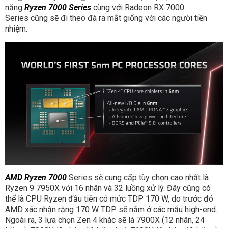
năng
Ryzen 7000 Series
cùng với Radeon RX 7000
Series cũng sẽ đi theo đà ra mắt giống với các người tiền
nhiệm.
AMD Ryzen 7000
Series sẽ cung cấp tùy chọn cao nhất là
Ryzen 9 7950X với 16 nhân và 32 luồng xử lý. Đây cũng có
thể là CPU Ryzen đầu tiên có mức TDP 170 W, do trước đó
AMD xác nhận rằng 170 W TDP sẽ nằm ở các mẫu high-end.
Ngoài ra, 3 lựa chọn Zen 4 khác sẽ là 7900X (12 nhân, 24