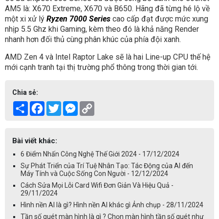
AM5 là: X670 Extreme, X670 và B650. Hãng đã từng hé lộ về
một xi xử lý
Ryzen 7000 Series
cao cấp đạt được mức xung
nhịp 5.5 Ghz khi Gaming, kèm theo đó là khả năng Render
nhanh hơn đối thủ cùng phân khúc của phía đội xanh.
AMD Zen 4 và Intel Raptor Lake sẽ là hai Line-up CPU thế hệ
mới cạnh tranh tại thị trường phổ thông trong thời gian tới.
Chia sẻ:
Share
Facebook
Twitter
Messenger
Copy
Link
Bài viết khác:
6 Điểm Nhấn Công Nghệ Thế Giới 2024 - 17/12/2024
Sự Phát Triển của Trí Tuệ Nhân Tạo: Tác Động của AI đến
Máy Tính và Cuộc Sống Con Người - 12/12/2024
Cách Sửa Mọi Lỗi Card Wifi Đơn Giản Và Hiệu Quả -
29/11/2024
Hình nền AI là gì? Hình nền AI khác gì Ảnh chụp - 28/11/2024
Tần số quét màn hình là gì ? Chọn màn hình tần số quét như