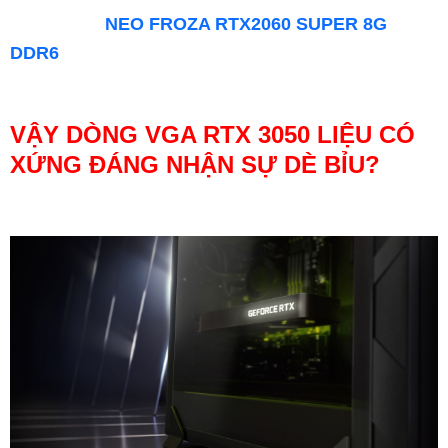
NEO FROZA RTX2060 SUPER 8G
DDR6
VẬY DÒNG VGA RTX 3050 LIỆU CÓ
XỨNG ĐÁNG NHẬN SỰ DÈ BỈU?