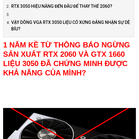
RTX 3050 HIỆU NĂNG ĐẾN ĐÂU ĐỂ THAY THẾ 2060?
VẬY DÒNG VGA RTX 3050 LIỆU CÓ XỨNG ĐÁNG NHẬN SỰ DÈ
BỈU?
1 NĂM KỀ TỪ THÔNG BÁO NGỪNG
SẢN XUẤT RTX 2060 VÀ GTX 1660
LIỆU 3050 ĐÃ CHỨNG MINH ĐƯỢC
KHẢ NĂNG CỦA MÌNH?