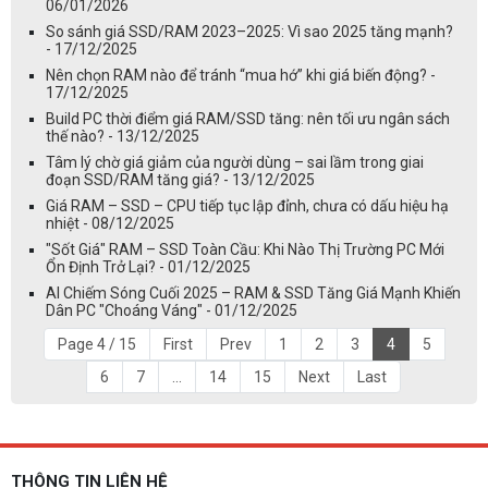
06/01/2026
So sánh giá SSD/RAM 2023–2025: Vì sao 2025 tăng mạnh?
- 17/12/2025
Nên chọn RAM nào để tránh “mua hớ” khi giá biến động? -
17/12/2025
Build PC thời điểm giá RAM/SSD tăng: nên tối ưu ngân sách
thế nào? - 13/12/2025
Tâm lý chờ giá giảm của người dùng – sai lầm trong giai
đoạn SSD/RAM tăng giá? - 13/12/2025
Giá RAM – SSD – CPU tiếp tục lập đỉnh, chưa có dấu hiệu hạ
nhiệt - 08/12/2025
"Sốt Giá" RAM – SSD Toàn Cầu: Khi Nào Thị Trường PC Mới
Ổn Định Trở Lại? - 01/12/2025
AI Chiếm Sóng Cuối 2025 – RAM & SSD Tăng Giá Mạnh Khiến
Dân PC "Choáng Váng" - 01/12/2025
Page 4 / 15
First
Prev
1
2
3
4
5
6
7
...
14
15
Next
Last
THÔNG TIN LIÊN HỆ