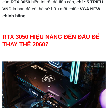
của
RTX 3050
hiện tại rất dễ tiếp cận,
chỉ ~5 TRIỆU
VNĐ
là bạn đã có thể sở hữu một chiếc
VGA NEW
chính hãng
.
RTX 3050 HIỆU NĂNG ĐẾN ĐÂU ĐỂ
THAY THẾ 2060?