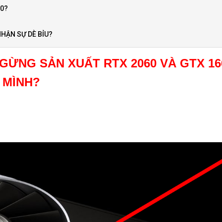
60?
NHẬN SỰ DÈ BỈU?
GỪNG SẢN XUẤT RTX 2060 VÀ GTX 16
 MÌNH?