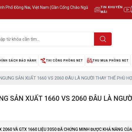
ành Phố Đồng Nai, Việt Nam (Gần Cổng Chào Ngũ
TIN KHUYẾN
MÃI
HÍNH SÁCH BẢO HÀNH
THI CÔNG PHÒNG NET
THU MUA PHÒNG NET
NGƯNG SẢN XUẤT 1660 VS 2060 ĐÂU LÀ NGƯỜI THAY THẾ PHÙ H
G SẢN XUẤT 1660 VS 2060 ĐÂU LÀ NGƯ
 2060 VÀ GTX 1660 LIỆU 3050 ĐÃ CHỨNG MINH ĐƯỢC KHẢ NĂNG CỦ