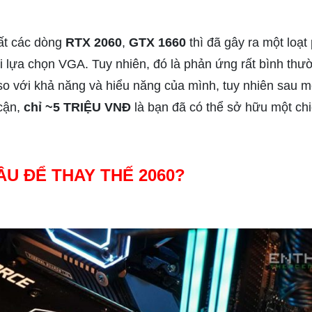
ất các dòng
RTX 2060
,
GTX 1660
thì đã gây ra một loạt
khi lựa chọn VGA. Tuy nhiên, đó là phản ứng rất bình th
so với khả năng và hiểu năng của mình, tuy nhiên sau 
 cận,
chỉ ~5 TRIỆU VNĐ
là bạn đã có thể sở hữu một ch
ÂU ĐỂ THAY THẾ 2060?