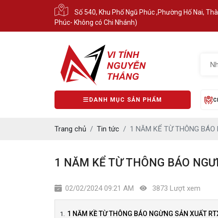
Số 540, Khu Phố Ngũ Phúc ,Phường Hố Nai, Th
Phúc- Không có Chi Nhánh)
DANH MỤC SẢN PHẨM
C
Trang chủ
Tin tức
1 NĂM KỂ TỪ THÔNG BÁO 
1 NĂM KỂ TỪ THÔNG BÁO NGƯN
02/02/2024 09:21 AM
3873 Lượt xem
1 NĂM KỀ TỪ THÔNG BÁO NGỪNG SẢN XUẤT RTX