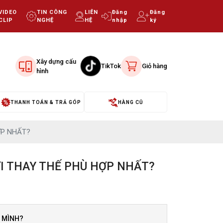
VIDEO
TIN CÔNG
LIÊN
Đăng
Đăng
CLIP
NGHỆ
HỆ
nhập
ký
Xây dựng cấu
TikTok
Giỏ hàng
hình
THANH TOÁN & TRẢ GÓP
HÀNG CŨ
ỢP NHẤT?
ỜI THAY THẾ PHÙ HỢP NHẤT?
A MÌNH?