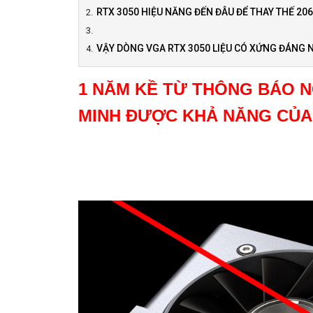
RTX 3050 HIỆU NĂNG ĐẾN ĐÂU ĐỂ THAY THẾ 20
VẬY DÒNG VGA RTX 3050 LIỆU CÓ XỨNG ĐÁNG 
1 NĂM KỀ TỪ THÔNG BÁO N
MINH ĐƯỢC KHẢ NĂNG CỦA