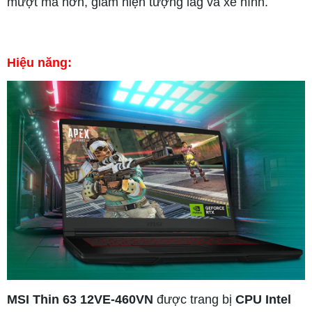
mượt mà hơn, giảm hiện tượng lag và xé hình.
Hiệu năng:
MSI Thin 63 12VE-460VN
được trang bị
CPU Intel