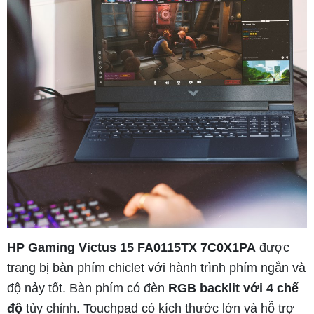
HP Gaming Victus 15 FA0115TX 7C0X1PA
được
trang bị bàn phím chiclet với hành trình phím ngắn và
độ nảy tốt. Bàn phím có đèn
RGB backlit với 4 chế
độ
tùy chỉnh. Touchpad có kích thước lớn và hỗ trợ