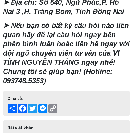
➤
Địa chỉ: Số 540, Ngũ Phúc,P. Hố
Nai 3 ,H. Trảng Bom, Tỉnh Đồng Nai
➤
Nếu bạn có bất kỳ câu hỏi nào liên
quan hãy để lại câu hỏi ngay bên
phần bình luận hoặc liên hệ ngay với
đội ngũ chuyên viên tư vấn của VI
TÍNH NGUYỄN THẮNG ngay nhé!
Chúng tôi sẽ giúp bạn! (Hotline:
093748.5353)
Chia sẻ:
Share
Facebook
Twitter
Messenger
Copy
Link
Bài viết khác: