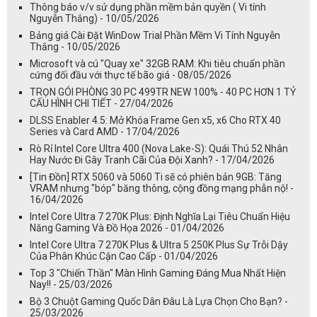
Thông báo v/v sử dụng phần mềm bản quyền ( Vi tính
Nguyễn Thắng) - 10/05/2026
Bảng giá Cài Đặt WinDow Trial Phần Mềm Vi Tính Nguyễn
Thắng - 10/05/2026
Microsoft và cú "Quay xe" 32GB RAM: Khi tiêu chuẩn phần
cứng đối đầu với thực tế bão giá - 08/05/2026
TRỌN GÓI PHÒNG 30 PC 499TR NEW 100% - 40 PC HƠN 1 TỶ
CẤU HÌNH CHI TIẾT - 27/04/2026
DLSS Enabler 4.5: Mở Khóa Frame Gen x5, x6 Cho RTX 40
Series và Card AMD - 17/04/2026
Rò Rỉ Intel Core Ultra 400 (Nova Lake-S): Quái Thú 52 Nhân
Hay Nước Đi Gây Tranh Cãi Của Đội Xanh? - 17/04/2026
[Tin Đồn] RTX 5060 và 5060 Ti sẽ có phiên bản 9GB: Tăng
VRAM nhưng "bóp" băng thông, cộng đồng mạng phẫn nộ! -
16/04/2026
Intel Core Ultra 7 270K Plus: Định Nghĩa Lại Tiêu Chuẩn Hiệu
Năng Gaming Và Đồ Họa 2026 - 01/04/2026
Intel Core Ultra 7 270K Plus & Ultra 5 250K Plus Sự Trỗi Dậy
Của Phân Khúc Cận Cao Cấp - 01/04/2026
Top 3 "Chiến Thần" Màn Hình Gaming Đáng Mua Nhất Hiện
Nay!! - 25/03/2026
Bộ 3 Chuột Gaming Quốc Dân Đâu Là Lựa Chọn Cho Bạn? -
25/03/2026