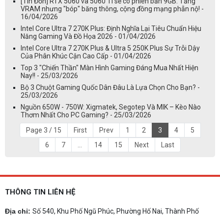
[Tin Đồn] RTX 5060 và 5060 Ti sẽ có phiên bản 9GB: Tăng
VRAM nhưng "bóp" băng thông, cộng đồng mạng phẫn nộ! -
16/04/2026
Intel Core Ultra 7 270K Plus: Định Nghĩa Lại Tiêu Chuẩn Hiệu
Năng Gaming Và Đồ Họa 2026 - 01/04/2026
Intel Core Ultra 7 270K Plus & Ultra 5 250K Plus Sự Trỗi Dậy
Của Phân Khúc Cận Cao Cấp - 01/04/2026
Top 3 "Chiến Thần" Màn Hình Gaming Đáng Mua Nhất Hiện
Nay!! - 25/03/2026
Bộ 3 Chuột Gaming Quốc Dân Đâu Là Lựa Chọn Cho Bạn? -
25/03/2026
Nguồn 650W - 750W: Xigmatek, Segotep Và MIK – Kèo Nào
Thơm Nhất Cho PC Gaming? - 25/03/2026
Page 3 / 15
First
Prev
1
2
3
4
5
6
7
...
14
15
Next
Last
THÔNG TIN LIÊN HỆ
Địa chỉ:
Số 540, Khu Phố Ngũ Phúc, Phường Hố Nai, Thành Phố