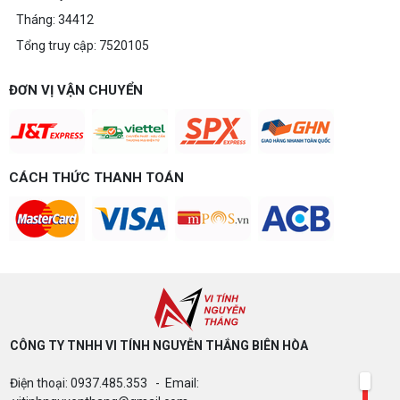
Tháng: 34412
Tổng truy cập: 7520105
ĐƠN VỊ VẬN CHUYỂN
CÁCH THỨC THANH TOÁN
CÔNG TY TNHH VI TÍNH NGUYỄN THẮNG BIÊN HÒA​
Điện thoại: 0937.485.353 - Email: