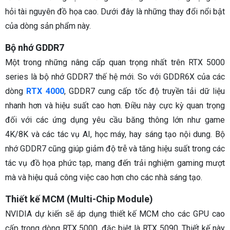
hỏi tài nguyên đồ họa cao. Dưới đây là những thay đổi nổi bật
của dòng sản phẩm này.
Bộ nhớ GDDR7
Một trong những nâng cấp quan trọng nhất trên RTX 5000
series là bộ nhớ GDDR7 thế hệ mới. So với GDDR6X của các
dòng
RTX 4000
, GDDR7 cung cấp tốc độ truyền tải dữ liệu
nhanh hơn và hiệu suất cao hơn. Điều này cực kỳ quan trọng
đối với các ứng dụng yêu cầu băng thông lớn như game
4K/8K và các tác vụ AI, học máy, hay sáng tạo nội dung. Bộ
nhớ GDDR7 cũng giúp giảm độ trễ và tăng hiệu suất trong các
tác vụ đồ họa phức tạp, mang đến trải nghiệm gaming mượt
mà và hiệu quả công việc cao hơn cho các nhà sáng tạo.
Thiết kế MCM (Multi-Chip Module)
NVIDIA dự kiến sẽ áp dụng thiết kế MCM cho các GPU cao
cấp trong dòng RTX 5000, đặc biệt là RTX 5090. Thiết kế này