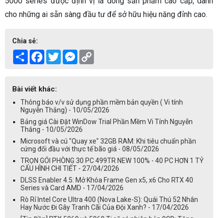
5000 series được định vị là dòng sản phẩm cao cấp, dành
cho những ai sẵn sàng đầu tư để sở hữu hiệu năng đỉnh cao.
Chia sẻ:
Share
Facebook
Twitter
Messenger
Copy
Link
Bài viết khác:
Thông báo v/v sử dụng phần mềm bản quyền ( Vi tính
Nguyễn Thắng) - 10/05/2026
Bảng giá Cài Đặt WinDow Trial Phần Mềm Vi Tính Nguyễn
Thắng - 10/05/2026
Microsoft và cú "Quay xe" 32GB RAM: Khi tiêu chuẩn phần
cứng đối đầu với thực tế bão giá - 08/05/2026
TRỌN GÓI PHÒNG 30 PC 499TR NEW 100% - 40 PC HƠN 1 TỶ
CẤU HÌNH CHI TIẾT - 27/04/2026
DLSS Enabler 4.5: Mở Khóa Frame Gen x5, x6 Cho RTX 40
Series và Card AMD - 17/04/2026
Rò Rỉ Intel Core Ultra 400 (Nova Lake-S): Quái Thú 52 Nhân
Hay Nước Đi Gây Tranh Cãi Của Đội Xanh? - 17/04/2026