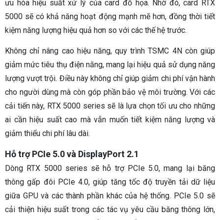
ưu hóa hiệu suất xử lý của card đồ họa. Nhờ đó, card RTX
5000 sẽ có khả năng hoạt động mạnh mẽ hơn, đồng thời tiết
kiệm năng lượng hiệu quả hơn so với các thế hệ trước.
Không chỉ nâng cao hiệu năng, quy trình TSMC 4N còn giúp
giảm mức tiêu thụ điện năng, mang lại hiệu quả sử dụng năng
lượng vượt trội. Điều này không chỉ giúp giảm chi phí vận hành
cho người dùng mà còn góp phần bảo vệ môi trường. Với các
cải tiến này, RTX 5000 series sẽ là lựa chọn tối ưu cho những
ai cần hiệu suất cao mà vẫn muốn tiết kiệm năng lượng và
giảm thiểu chi phí lâu dài.
Hỗ trợ PCIe 5.0 và DisplayPort 2.1
Dòng RTX 5000 series sẽ hỗ trợ PCIe 5.0, mang lại băng
thông gấp đôi PCIe 4.0, giúp tăng tốc độ truyền tải dữ liệu
giữa GPU và các thành phần khác của hệ thống. PCIe 5.0 sẽ
cải thiện hiệu suất trong các tác vụ yêu cầu băng thông lớn,