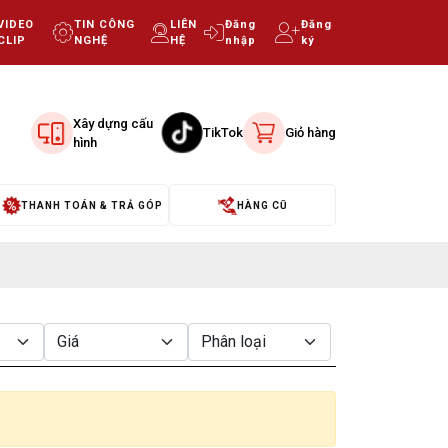
VIDEO
TIN CÔNG
LIÊN
Đăng
Đăng
CLIP
NGHỆ
HỆ
nhập
ký
Xây dựng cấu
TikTok
Giỏ hàng
hình
THANH TOÁN & TRẢ GÓP
HÀNG CŨ