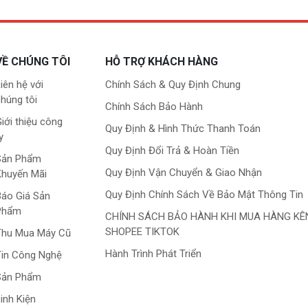
VỀ CHÚNG TÔI
HỖ TRỢ KHÁCH HÀNG
iên hệ với
Chính Sách & Quy Định Chung
húng tôi
Chính Sách Bảo Hành
iới thiệu công
Quy Định & Hình Thức Thanh Toán
y
Quy Định Đổi Trả & Hoàn Tiền
Sản Phẩm
Quy Định Vận Chuyển & Giao Nhận
Khuyến Mãi
Quy Định Chính Sách Về Bảo Mật Thông Tin
áo Giá Sản
Phẩm
CHÍNH SÁCH BẢO HÀNH KHI MUA HÀNG KÊ
SHOPEE TIKTOK
Thu Mua Máy Cũ
Hành Trình Phát Triển
in Công Nghệ
Sản Phẩm
inh Kiện