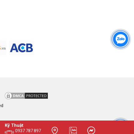
ed
Kỹ Thuật
0937 787 897