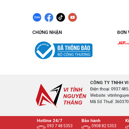
CHỨNG NHẬN
ĐƠN 
CÔNG TY TNHH VI
Điện thoại: 0937.4
Website: vitinhngu
Mã Số Thuế: 3603709
Hotline 24/7
Bảo hành
K
093 7 48 5353
0908 82 5353