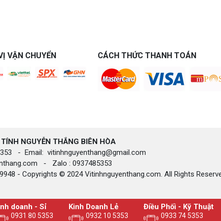
VỊ VẬN CHUYỂN
CÁCH THỨC THANH TOÁN
 TÍNH NGUYỄN THẮNG BIÊN HÒA​
85.353 - Email: vitinhnguyenthang@gmail.com
yenthang.com - Zalo : 0937485353
948 - Copyrights © 2024 Vitinhnguyenthang.com. All Rights Reserv
inh doanh - Sỉ
Kinh Doanh Lẻ
Điều Phối - Kỹ Thuật
0931 80 5353
0932 10 5353
0933 74 5353