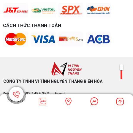
CÁCH THỨC THANH TOÁN
CÔNG TY TNHH VI TÍNH NGUYỄN THẮNG BIÊN HÒA​
Điện thoại: 0937.485.353 - Email:
vitinhnguyenthang@gmail.com
Website: vitinhnguyenthang.com - Zalo :
0937485353
Mã Số Thuế: 3603709948 - Copyrights © 2024
Vitinhnguyenthang.com. All Rights Reserved