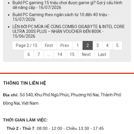
Build PC gaming 15 triệu chơi được game gì? Gợi ý cấu hình
dễ nâng cấp - 16/07/2026
Build PC Gaming theo ngân sách từ 10 đến 40 triệu -
15/07/2026
LÊN ĐỜI PC MÙA HÈ CÙNG COMBO GIGABYTE & INTEL CORE
ULTRA 200S PLUS – NHẬN VOUCHER ĐẾN 800K -
15/06/2026
Page 2 / 15
First
Prev
1
2
3
4
5
6
7
...
14
15
Next
Last
THÔNG TIN LIÊN HỆ
Địa chỉ:
Số 540, Khu Phố Ngũ Phúc, Phường Hố Nai, Thành Phố
Đồng Nai, Việt Nam
THỜI GIAN LÀM VIỆC:
Thứ 2 - Thứ 7
: 08:00 - 12:00 - Chiều 13:30 - 17:45