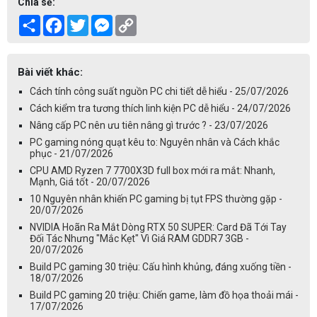
Chia sẻ:
Share
Facebook
Twitter
Messenger
Copy
Link
Bài viết khác:
Cách tính công suất nguồn PC chi tiết dễ hiểu - 25/07/2026
Cách kiểm tra tương thích linh kiện PC dễ hiểu - 24/07/2026
Nâng cấp PC nên ưu tiên nâng gì trước ? - 23/07/2026
PC gaming nóng quạt kêu to: Nguyên nhân và Cách khắc
phục - 21/07/2026
CPU AMD Ryzen 7 7700X3D full box mới ra mắt: Nhanh,
Mạnh, Giá tốt - 20/07/2026
10 Nguyên nhân khiến PC gaming bị tụt FPS thường gặp -
20/07/2026
NVIDIA Hoãn Ra Mắt Dòng RTX 50 SUPER: Card Đã Tới Tay
Đối Tác Nhưng "Mắc Kẹt" Vì Giá RAM GDDR7 3GB -
20/07/2026
Build PC gaming 30 triệu: Cấu hình khủng, đáng xuống tiền -
18/07/2026
Build PC gaming 20 triệu: Chiến game, làm đồ họa thoải mái -
17/07/2026