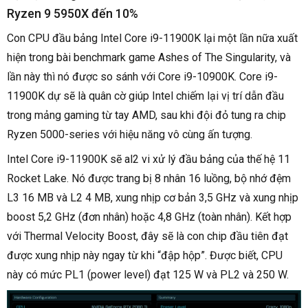
Ryzen 9 5950X đến 10%
Con CPU đầu bảng Intel Core i9-11900K lại một lần nữa xuất
hiện trong bài benchmark game Ashes of The Singularity, và
lần này thì nó được so sánh với Core i9-10900K. Core i9-
11900K dự sẽ là quân cờ giúp Intel chiếm lại vị trí dẫn đầu
trong mảng gaming từ tay AMD, sau khi đội đỏ tung ra chip
Ryzen 5000-series với hiệu năng vô cùng ấn tượng.
Intel Core i9-11900K sẽ al2 vi xử lý đầu bảng của thế hệ 11
Rocket Lake. Nó được trang bị 8 nhân 16 luồng, bộ nhớ đệm
L3 16 MB và L2 4 MB, xung nhịp cơ bản 3,5 GHz và xung nhịp
boost 5,2 GHz (đơn nhân) hoặc 4,8 GHz (toàn nhân). Kết hợp
với Thermal Velocity Boost, đây sẽ là con chip đầu tiên đạt
được xung nhịp này ngay từ khi “đập hộp”. Được biết, CPU
này có mức PL1 (power level) đạt 125 W và PL2 và 250 W.