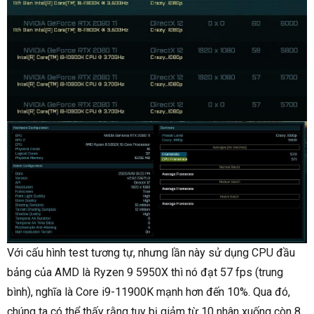
Với cấu hình test tương tự, nhưng lần này sử dụng CPU đầu
bảng của AMD là Ryzen 9 5950X thì nó đạt 57 fps (trung
bình), nghĩa là Core i9-11900K mạnh hơn đến 10%. Qua đó,
chúng ta có thể thấy rằng tuy bị giảm từ 10 nhân xuống còn 8