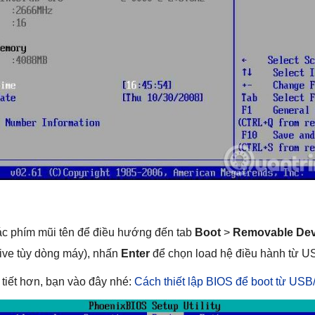
ác phím mũi tên để điều hướng đến tab
Boot
>
Removable Dev
ive tùy dòng máy), nhấn
Enter
để chọn load hệ điều hành từ U
tiết hơn, bạn vào đây nhé:
Cách thiết lập BIOS để boot từ US