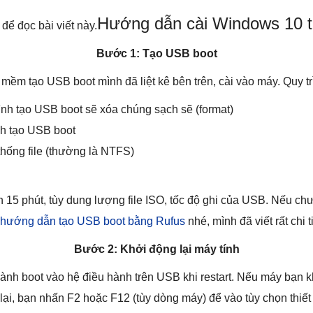
Hướng dẫn cài Windows 10 
để đọc bài viết này.
Bước 1: Tạo USB boot
ềm tạo USB boot mình đã liệt kê bên trên, cài vào máy. Quy tr
rình tạo USB boot sẽ xóa chúng sạch sẽ (format)
nh tạo USB boot
thống file (thường là NTFS)
n 15 phút, tùy dung lượng file ISO, tốc độ ghi của USB. Nếu ch
hướng dẫn tạo USB boot bằng Rufus
nhé, mình đã viết rất chi ti
Bước 2: Khởi động lại máy tính
ành boot vào hệ điều hành trên USB khi restart. Nếu máy bạn k
g lại, bạn nhấn F2 hoặc F12 (tùy dòng máy) để vào tùy chọn thiết