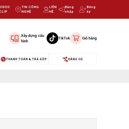
VIDEO
TIN CÔNG
LIÊN
Đăng
Đăng
CLIP
NGHỆ
HỆ
nhập
ký
Xây dựng cấu
TikTok
Giỏ hàng
hình
THANH TOÁN & TRẢ GÓP
HÀNG CŨ