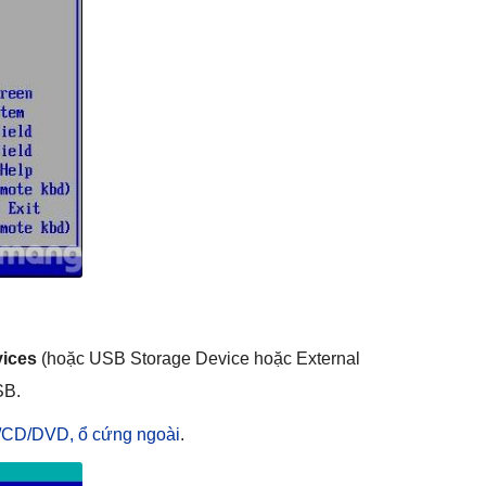
ices
(hoặc USB Storage Device hoặc External
SB.
B/CD/DVD, ổ cứng ngoài
.