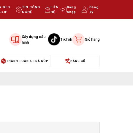
VIDEO
TIN CÔNG
LIÊN
Đăng
Đăng
CLIP
NGHỆ
HỆ
nhập
ký
Xây dựng cấu
TikTok
Giỏ hàng
hình
THANH TOÁN & TRẢ GÓP
HÀNG CŨ