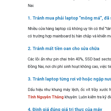
Nai.
1. Tránh mua phải laptop “mông má”, đã
Nhiều cửa hàng laptop cũ không uy tín có thể "t
có trường hợp mainboard bị hàn chắp vá khiến má
2. Tránh mất tiền oan cho sửa chữa
Các lỗi ẩn như pin chai trên 40%, SSD bad secto
Đồng Nai, nơi chi phí sinh hoạt không cao, việc 
3. Tránh laptop từng rơi vỡ hoặc ngập nư
Dấu hiệu như khung máy lệch, ốc vít trầy xước
Tính Nguyễn Thắng
khuyên: Luôn kiểm tra kỹ đ
4. Định giá đúng giá trị thực của máy