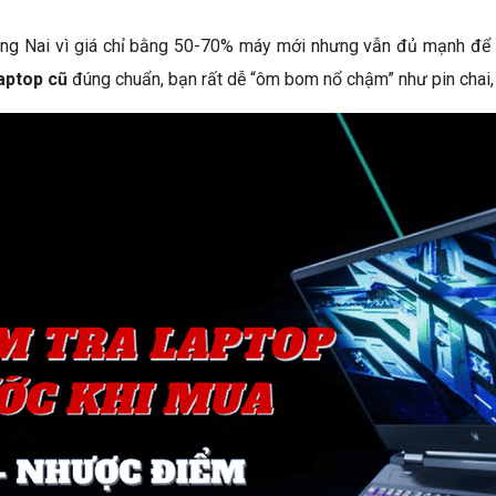
ng Nai vì giá chỉ bằng 50-70% máy mới nhưng vẫn đủ mạnh để h
laptop cũ
đúng chuẩn, bạn rất dễ “ôm bom nổ chậm” như pin chai, 