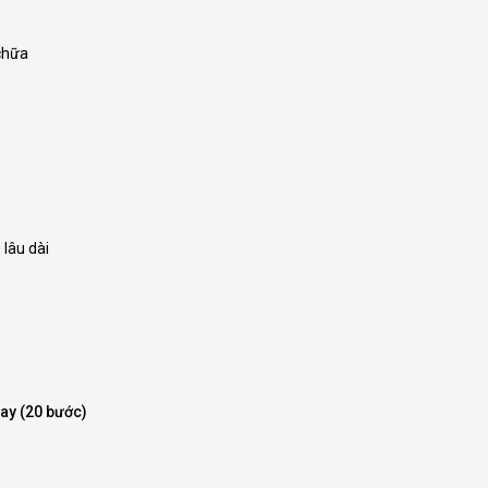
chữa
lâu dài
nay (20 bước)