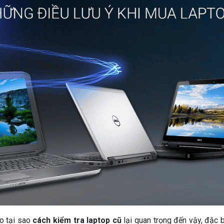
do tại sao
cách kiểm tra laptop cũ
lại quan trọng đến vậy, đặc 