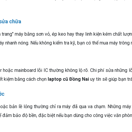
 sửa chữa
ân trang" máy bằng sơn vỏ, ép keo hay thay linh kiện kém chất lư
y nhanh nóng. Nếu không kiểm tra kỹ, bạn có thể mua máy trông 
r hoặc mainboard lỗi IC thường không lộ rõ. Chi phí sửa những l
tiết kiệm bằng cách chọn
laptop cũ Đồng Nai
uy tín sẽ giúp bạn trá
ớc
 hoặc bản lề lỏng thường chỉ ra máy đã qua va chạm. Những máy
ể đảm bảo độ bền, đặc biệt nếu bạn dùng cho công việc văn phò