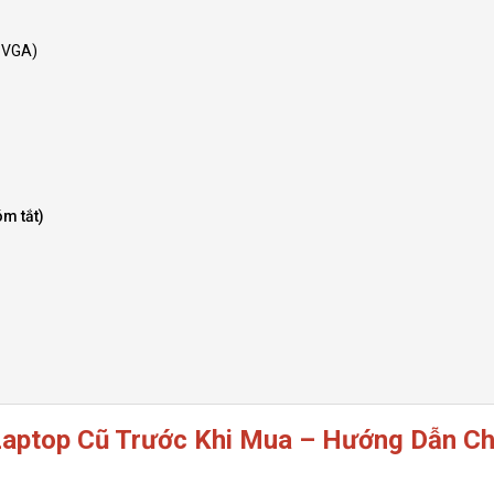
– VGA)
óm tắt)
Laptop Cũ Trước Khi Mua – Hướng Dẫn Chi