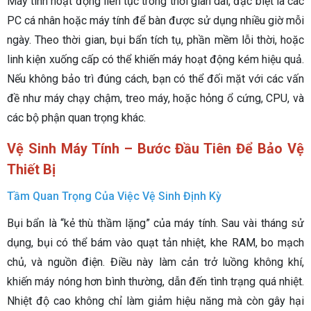
Máy tính hoạt động liên tục trong thời gian dài, đặc biệt là các
PC cá nhân hoặc máy tính để bàn được sử dụng nhiều giờ mỗi
ngày. Theo thời gian, bụi bẩn tích tụ, phần mềm lỗi thời, hoặc
linh kiện xuống cấp có thể khiến máy hoạt động kém hiệu quả.
Nếu không bảo trì đúng cách, bạn có thể đối mặt với các vấn
đề như máy chạy chậm, treo máy, hoặc hỏng ổ cứng, CPU, và
các bộ phận quan trọng khác.
Vệ Sinh Máy Tính – Bước Đầu Tiên Để Bảo Vệ
Thiết Bị
Tầm Quan Trọng Của Việc Vệ Sinh Định Kỳ
Bụi bẩn là “kẻ thù thầm lặng” của máy tính. Sau vài tháng sử
dụng, bụi có thể bám vào quạt tản nhiệt, khe RAM, bo mạch
chủ, và nguồn điện. Điều này làm cản trở luồng không khí,
khiến máy nóng hơn bình thường, dẫn đến tình trạng quá nhiệt.
Nhiệt độ cao không chỉ làm giảm hiệu năng mà còn gây hại