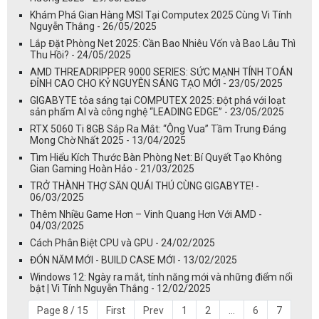
Khám Phá Gian Hàng MSI Tại Computex 2025 Cùng Vi Tính
Nguyễn Thắng - 26/05/2025
Lắp Đặt Phòng Net 2025: Cần Bao Nhiêu Vốn và Bao Lâu Thì
Thu Hồi? - 24/05/2025
AMD THREADRIPPER 9000 SERIES: SỨC MẠNH TÍNH TOÁN
ĐỈNH CAO CHO KỶ NGUYÊN SÁNG TẠO MỚI - 23/05/2025
GIGABYTE tỏa sáng tại COMPUTEX 2025: Đột phá với loạt
sản phẩm AI và công nghệ “LEADING EDGE” - 23/05/2025
RTX 5060 Ti 8GB Sắp Ra Mắt: “Ông Vua” Tầm Trung Đáng
Mong Chờ Nhất 2025 - 13/04/2025
Tìm Hiểu Kích Thước Bàn Phòng Net: Bí Quyết Tạo Không
Gian Gaming Hoàn Hảo - 21/03/2025
TRỞ THÀNH THỢ SĂN QUÁI THÚ CÙNG GIGABYTE! -
06/03/2025
Thêm Nhiều Game Hơn – Vinh Quang Hơn Với AMD -
04/03/2025
Cách Phân Biệt CPU và GPU - 24/02/2025
ĐÓN NĂM MỚI - BUILD CASE MỚI - 13/02/2025
Windows 12: Ngày ra mắt, tính năng mới và những điểm nổi
bật | Vi Tính Nguyễn Thắng - 12/02/2025
Page 8 / 15
First
Prev
1
2
...
6
7