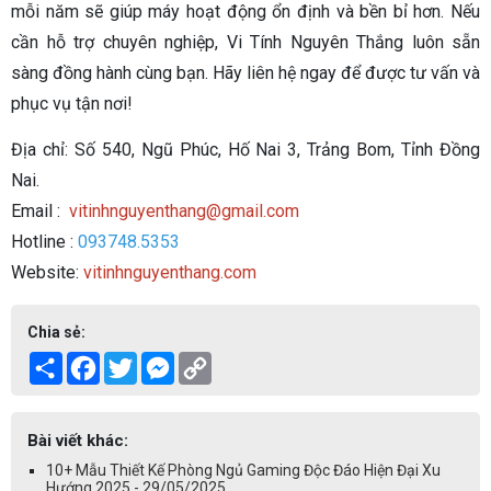
mỗi năm sẽ giúp máy hoạt động ổn định và bền bỉ hơn. Nếu
cần hỗ trợ chuyên nghiệp, Vi Tính Nguyên Thắng luôn sẵn
sàng đồng hành cùng bạn. Hãy liên hệ ngay để được tư vấn và
phục vụ tận nơi!
Địa chỉ: Số 540, Ngũ Phúc, Hố Nai 3, Trảng Bom, Tỉnh Đồng
Nai.
Email :
vitinhnguyenthang@gmail.com
Hotline :
093748.5353
Website:
vitinhnguyenthang.com
Chia sẻ:
Share
Facebook
Twitter
Messenger
Copy
Link
Bài viết khác:
10+ Mẫu Thiết Kế Phòng Ngủ Gaming Độc Đáo Hiện Đại Xu
Hướng 2025 - 29/05/2025