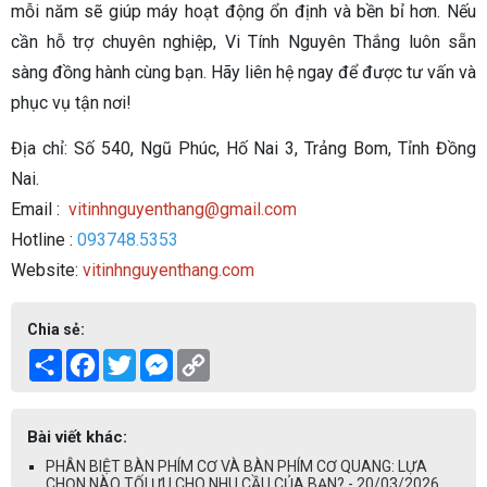
mỗi năm sẽ giúp máy hoạt động ổn định và bền bỉ hơn. Nếu
cần hỗ trợ chuyên nghiệp, Vi Tính Nguyên Thắng luôn sẵn
sàng đồng hành cùng bạn. Hãy liên hệ ngay để được tư vấn và
phục vụ tận nơi!
Địa chỉ: Số 540, Ngũ Phúc, Hố Nai 3, Trảng Bom, Tỉnh Đồng
Nai.
Email :
vitinhnguyenthang@gmail.com
Hotline :
093748.5353
Website:
vitinhnguyenthang.com
Chia sẻ:
Share
Facebook
Twitter
Messenger
Copy
Link
Bài viết khác:
PHÂN BIỆT BÀN PHÍM CƠ VÀ BÀN PHÍM CƠ QUANG: LỰA
CHỌN NÀO TỐI ƯU CHO NHU CẦU CỦA BẠN? - 20/03/2026