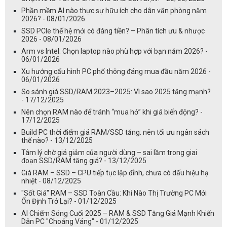
Phần mềm AI nào thực sự hữu ích cho dân văn phòng năm
2026? - 08/01/2026
SSD PCIe thế hệ mới có đáng tiền? – Phân tích ưu & nhược
2026 - 08/01/2026
Arm vs Intel: Chọn laptop nào phù hợp với bạn năm 2026? -
06/01/2026
Xu hướng cấu hình PC phổ thông đáng mua đầu năm 2026 -
06/01/2026
So sánh giá SSD/RAM 2023–2025: Vì sao 2025 tăng mạnh?
- 17/12/2025
Nên chọn RAM nào để tránh “mua hớ” khi giá biến động? -
17/12/2025
Build PC thời điểm giá RAM/SSD tăng: nên tối ưu ngân sách
thế nào? - 13/12/2025
Tâm lý chờ giá giảm của người dùng – sai lầm trong giai
đoạn SSD/RAM tăng giá? - 13/12/2025
Giá RAM – SSD – CPU tiếp tục lập đỉnh, chưa có dấu hiệu hạ
nhiệt - 08/12/2025
"Sốt Giá" RAM – SSD Toàn Cầu: Khi Nào Thị Trường PC Mới
Ổn Định Trở Lại? - 01/12/2025
AI Chiếm Sóng Cuối 2025 – RAM & SSD Tăng Giá Mạnh Khiến
Dân PC "Choáng Váng" - 01/12/2025