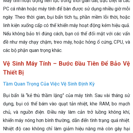
Máy tính hoạt động liên tục trong thời gian dài, đặc biệt là các
PC cá nhân hoặc máy tính để bàn được sử dụng nhiều giờ mỗi
ngày. Theo thời gian, bụi bẩn tích tụ, phần mềm lỗi thời, hoặc
linh kiện xuống cấp có thể khiến máy hoạt động kém hiệu quả.
Nếu không bảo trì đúng cách, bạn có thể đối mặt với các vấn
đề như máy chạy chậm, treo máy, hoặc hỏng ổ cứng, CPU, và
các bộ phận quan trọng khác.
Vệ Sinh Máy Tính – Bước Đầu Tiên Để Bảo Vệ
Thiết Bị
Tầm Quan Trọng Của Việc Vệ Sinh Định Kỳ
Bụi bẩn là “kẻ thù thầm lặng” của máy tính. Sau vài tháng sử
dụng, bụi có thể bám vào quạt tản nhiệt, khe RAM, bo mạch
chủ, và nguồn điện. Điều này làm cản trở luồng không khí,
khiến máy nóng hơn bình thường, dẫn đến tình trạng quá nhiệt.
Nhiệt độ cao không chỉ làm giảm hiệu năng mà còn gây hại