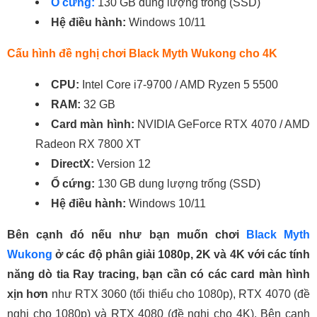
Ổ cứng:
130 GB dung lượng trống (SSD)
Hệ điều hành:
Windows 10/11
Cấu hình đề nghị chơi Black Myth Wukong cho 4K
CPU:
Intel Core i7-9700 / AMD Ryzen 5 5500
RAM:
32 GB
Card màn hình:
NVIDIA GeForce RTX 4070 / AMD
Radeon RX 7800 XT
DirectX:
Version 12
Ổ cứng:
130 GB dung lượng trống (SSD)
Hệ điều hành:
Windows 10/11
Bên cạnh đó nếu như bạn muốn chơi
Black Myth
Wukong
ở các độ phân giải 1080p, 2K và 4K với các tính
năng dò tia Ray tracing, bạn cần có các card màn hình
xịn hơn
như RTX 3060 (tối thiểu cho 1080p), RTX 4070 (đề
nghị cho 1080p) và RTX 4080 (đề nghị cho 4K). Bên cạnh