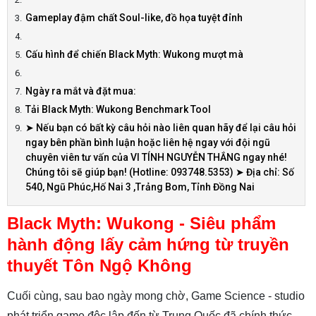
Gameplay đậm chất Soul-like, đồ họa tuyệt đỉnh
Cấu hình để chiến Black Myth: Wukong mượt mà
Ngày ra mắt và đặt mua:
Tải Black Myth: Wukong Benchmark Tool
➤ Nếu bạn có bất kỳ câu hỏi nào liên quan hãy để lại câu hỏi
ngay bên phần bình luận hoặc liên hệ ngay với đội ngũ
chuyên viên tư vấn của VI TÍNH NGUYỄN THẮNG ngay nhé!
Chúng tôi sẽ giúp bạn! (Hotline: 093748.5353) ➤ Địa chỉ: Số
540, Ngũ Phúc,Hố Nai 3 ,Trảng Bom, Tỉnh Đồng Nai
Black Myth: Wukong - Siêu phẩm
hành động lấy cảm hứng từ truyền
thuyết Tôn Ngộ Không
Cuối cùng, sau bao ngày mong chờ, Game Science - studio
phát triển game độc lập đến từ Trung Quốc đã chính thức