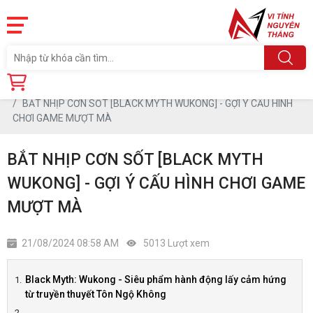
Trang chủ
Tin tức
BẮT NHỊP CƠN SỐT [BLACK MYTH WUKONG] - GỢI Ý CẤU HÌNH
CHƠI GAME MƯỢT MÀ
BẮT NHỊP CƠN SỐT [BLACK MYTH
WUKONG] - GỢI Ý CẤU HÌNH CHƠI GAME
MƯỢT MÀ
21/08/2024 08:58 AM
5013 Lượt xem
Black Myth: Wukong - Siêu phẩm hành động lấy cảm hứng
từ truyền thuyết Tôn Ngộ Không