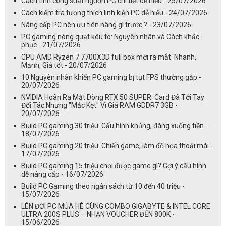
Cách tính công suất nguồn PC chi tiết dễ hiểu - 25/07/2026
Cách kiểm tra tương thích linh kiện PC dễ hiểu - 24/07/2026
Nâng cấp PC nên ưu tiên nâng gì trước ? - 23/07/2026
PC gaming nóng quạt kêu to: Nguyên nhân và Cách khắc
phục - 21/07/2026
CPU AMD Ryzen 7 7700X3D full box mới ra mắt: Nhanh,
Mạnh, Giá tốt - 20/07/2026
10 Nguyên nhân khiến PC gaming bị tụt FPS thường gặp -
20/07/2026
NVIDIA Hoãn Ra Mắt Dòng RTX 50 SUPER: Card Đã Tới Tay
Đối Tác Nhưng "Mắc Kẹt" Vì Giá RAM GDDR7 3GB -
20/07/2026
Build PC gaming 30 triệu: Cấu hình khủng, đáng xuống tiền -
18/07/2026
Build PC gaming 20 triệu: Chiến game, làm đồ họa thoải mái -
17/07/2026
Build PC gaming 15 triệu chơi được game gì? Gợi ý cấu hình
dễ nâng cấp - 16/07/2026
Build PC Gaming theo ngân sách từ 10 đến 40 triệu -
15/07/2026
LÊN ĐỜI PC MÙA HÈ CÙNG COMBO GIGABYTE & INTEL CORE
ULTRA 200S PLUS – NHẬN VOUCHER ĐẾN 800K -
15/06/2026