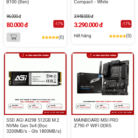
B100 (Đen)
Compact - White
96.000 đ
3.948.000 đ
80.000 đ
3.290.000 đ
-17%
-17%
Hết hàng
(0)
(0)
SSD AGI AI298 512GB M.2
MAINBOARD MSI PRO
NVMe Gen 3x4 (Đọc
Z790-P WIFI DDR5
3200MB/s - Ghi 1800MB/s)