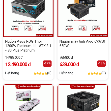
Nguồn Asus ROG Thor
Nguồn máy tính Aigo CK650
1200W Platinum III - ATX 3.1
650W
- 80 Plus Platinum
14.988.000 đ
766.800 đ
12.490.000 đ
639.000 đ
-17%
-17%
Hết hàng
(0)
Hết hàng
(0)