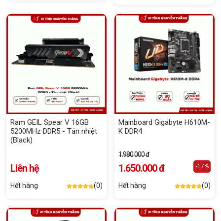
Ram GEIL Spear V 16GB
Mainboard Gigabyte H610M-
5200MHz DDR5 - Tản nhiệt
K DDR4
(Black)
1.980.000 đ
Liên hệ
1.650.000 đ
-17%
Hết hàng
(0)
Hết hàng
(0)