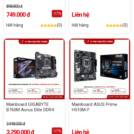
898.800 đ
749.000 đ
Liên hệ
-17%
Hết hàng
(0)
Hết hàng
(0)
Mainboard GIGABYTE
Mainboard ASUS Prime
B760M Aorus Elite DDR4
H510M-F
3.948.000 đ
3.290.000 đ
Liên hệ
-17%