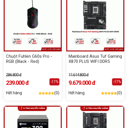
Chuột Fuhlen G60s Pro -
Mainboard Asus Tuf Gaming
RGB (Black - Red)
X870 PLUS WIFI DDR5
286.800 đ
11.614.800 đ
239.000 đ
9.679.000 đ
-17%
-17%
Hết hàng
(0)
Hết hàng
(0)