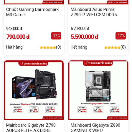
Chuột Gaming Darmoshark
Mainboard Asus Prime
M3 Camel
Z790-P WIFI CSM DDR5
948.000 đ
6.708.000 đ
790.000 đ
5.590.000 đ
-17%
-17%
Hết hàng
(0)
Hết hàng
(0)
Mainboard Gigabyte Z790
Mainboard Gigabyte Z890
AORUS ELITE AX​ DDR5
GAMING X WIFI7