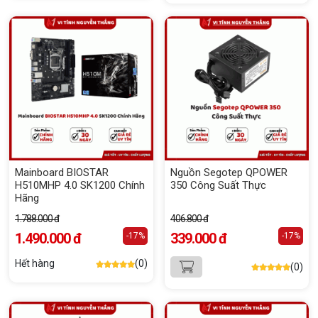
Mainboard BIOSTAR
Nguồn Segotep QPOWER
H510MHP 4.0 SK1200 Chính
350 Công Suất Thực
Hãng
1.788.000 đ
406.800 đ
1.490.000 đ
339.000 đ
-17%
-17%
Hết hàng
(0)
(0)