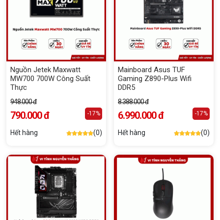
Nguồn Jetek Maxwatt
Mainboard Asus TUF
MW700 700W Công Suất
Gaming Z890-Plus Wifi
Thực
DDR5
948.000 đ
8.388.000 đ
790.000 đ
6.990.000 đ
-17%
-17%
Hết hàng
(0)
Hết hàng
(0)