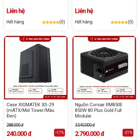
Liên hệ
Liên hệ
Hết hàng
(0)
Hết hàng
(0)
Case XIGMATEK XS-29
Nguồn Corsair RM850E
(mATX/Mid Tower/Màu
850W 80 Plus Gold Full
Đen)
Modular
288.000 đ
3.540.000 đ
240.000 đ
2.790.000 đ
-17%
-21%