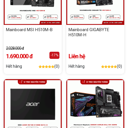
Mainboard MSI H510M-B
Mainboard GIGABYTE
H510M-H
2.028.000 đ
1.690.000 đ
Liên hệ
-17%
Hết hàng
(0)
Hết hàng
(0)