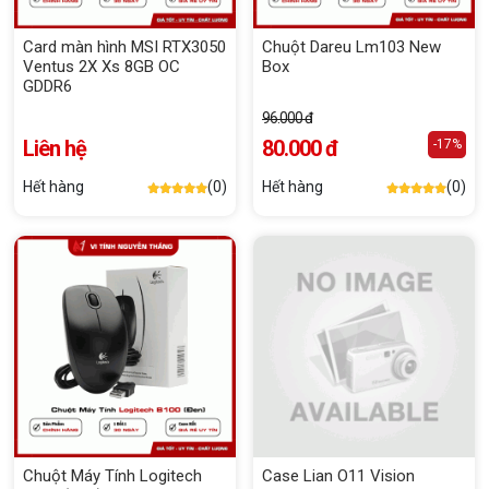
Card màn hình MSI RTX3050
Chuột Dareu Lm103 New
Ventus 2X Xs 8GB OC
Box
GDDR6
96.000 đ
Liên hệ
80.000 đ
-17%
Hết hàng
(0)
Hết hàng
(0)
Chuột Máy Tính Logitech
Case Lian O11 Vision