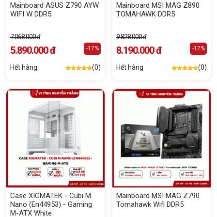
Mainboard ASUS Z790 AYW
Mainboard MSI MAG Z890
WIFI W DDR5
TOMAHAWK DDR5
7.068.000 đ
9.828.000 đ
5.890.000 đ
8.190.000 đ
-17%
-17%
Hết hàng
(0)
Hết hàng
(0)
Case XIGMATEK - Cubi M
Mainboard MSI MAG Z790
Nano (En44953) - Gaming
Tomahawk Wifi DDR5
M-ATX White