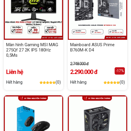
Màn hình Gaming MSI MAG
Mainboard ASUS Prime
275Qf 27 2K IPS 180Hz
B760M-K D4
0,5Ms
2.748.000 đ
Liên hệ
2.290.000 đ
-17%
Hết hàng
(0)
Hết hàng
(0)