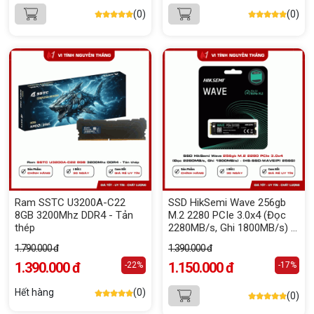
(0)
(0)
Ram SSTC U3200A-C22
SSD HikSemi Wave 256gb
8GB 3200Mhz DDR4 - Tản
M.2 2280 PCIe 3.0x4 (Đọc
thép
2280MB/s, Ghi 1800MB/s) -
(HS-SSD-WAVE(P) 256G)
1.790.000 đ
1.390.000 đ
1.390.000 đ
1.150.000 đ
-22%
-17%
Hết hàng
(0)
(0)