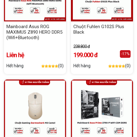
Mainboard Asus ROG
Chuột Fuhlen G102S Plus
MAXIMUS Z890 HERO DDR5
Black
(Wifi+Bluetooth)
238.800 đ
Liên hệ
199.000 đ
-17%
Hết hàng
(0)
Hết hàng
(0)