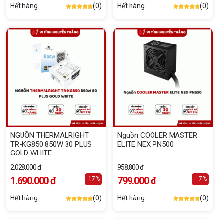
Hết hàng
(0)
Hết hàng
(0)
NGUỒN THERMALRIGHT
Nguồn COOLER MASTER
TR-KG850 850W 80 PLUS
ELITE NEX PN500
GOLD WHITE
2.028.000 đ
958.800 đ
1.690.000 đ
799.000 đ
-17%
-17%
Hết hàng
(0)
Hết hàng
(0)