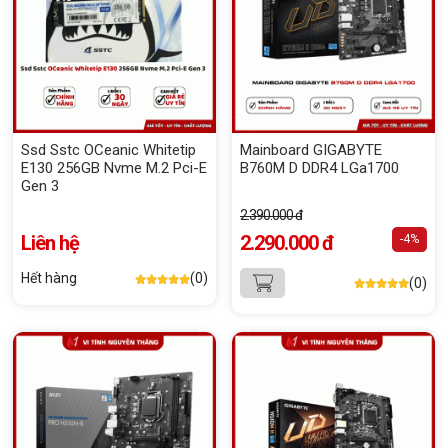
Ssd Sstc OCeanic Whitetip
Mainboard GIGABYTE
E130 256GB Nvme M.2 Pci-E
B760M D DDR4 LGa1700
Gen 3
2.390.000 đ
Liên hệ
2.290.000 đ
-4%
Hết hàng
(0)
(0)