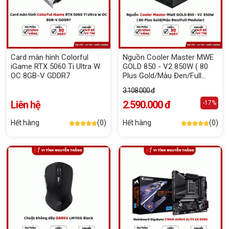
Card màn hình Colorful
Nguồn Cooler Master MWE
iGame RTX 5060 Ti Ultra W
GOLD 850 - V2 850W ( 80
OC 8GB-V GDDR7
Plus Gold/Màu Đen/Full
Modular)
3.108.000 đ
Liên hệ
2.590.000 đ
-17%
Hết hàng
(0)
Hết hàng
(0)