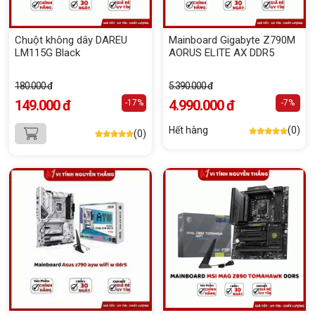
Chuột không dây DAREU
Mainboard Gigabyte Z790M
LM115G Black
AORUS ELITE AX DDR5
180.000 đ
5.390.000 đ
149.000 đ
4.990.000 đ
-17%
-7%
Hết hàng
(0)
(0)