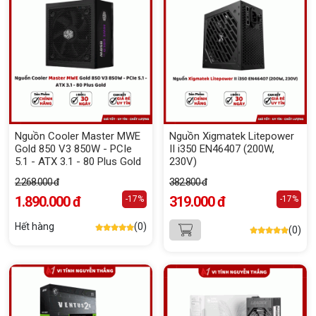
Nguồn Cooler Master MWE
Nguồn Xigmatek Litepower
Gold 850 V3 850W - PCIe
II i350 EN46407 (200W,
5.1 - ATX 3.1 - 80 Plus Gold
230V)
2.268.000 đ
382.800 đ
1.890.000 đ
319.000 đ
-17%
-17%
Hết hàng
(0)
(0)