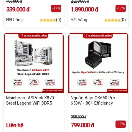
406.800 đ
2.268.000 đ
339.000 đ
1.890.000 đ
-17%
-17%
Hết hàng
(0)
Hết hàng
(0)
Mainboard ASRock X870
Nguồn Aigo CK650 Pro
Steel Legend WiFi DDR5
650W - 80+ Efficiency
958.800 đ
Liên hệ
799.000 đ
-17%