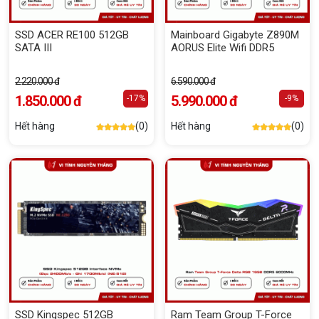
SSD ACER RE100 512GB
Mainboard Gigabyte Z890M
SATA III
AORUS Elite Wifi DDR5
2.220.000 đ
6.590.000 đ
1.850.000 đ
5.990.000 đ
-17%
-9%
Hết hàng
(0)
Hết hàng
(0)
SSD Kingspec 512GB
Ram Team Group T-Force