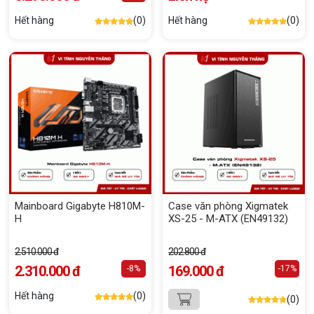
Hết hàng
(0)
Hết hàng
(0)
Mainboard Gigabyte H810M-
Case văn phòng Xigmatek
H
XS-25 - M-ATX (EN49132)
2.510.000 đ
202.800 đ
2.310.000 đ
169.000 đ
-8%
-17%
Hết hàng
(0)
(0)