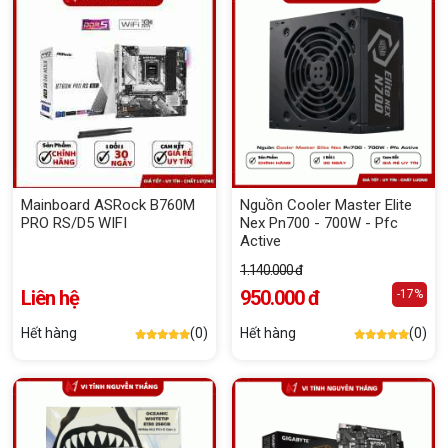
Mainboard ASRock B760M
Nguồn Cooler Master Elite
PRO RS/D5 WIFI
Nex Pn700 - 700W - Pfc
Active
1.140.000 đ
Liên hệ
950.000 đ
-17%
Hết hàng
(0)
Hết hàng
(0)