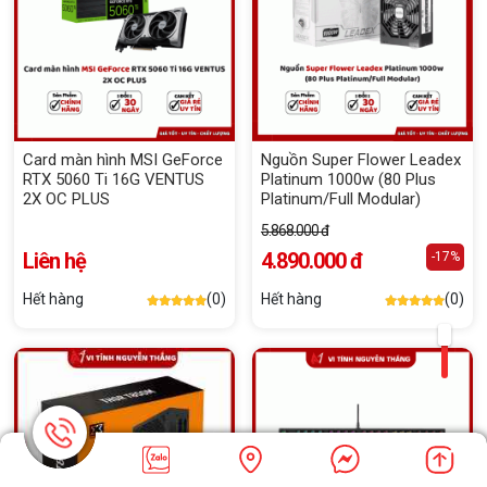
Card màn hình MSI GeForce
Nguồn Super Flower Leadex
RTX 5060 Ti 16G VENTUS
Platinum 1000w (80 Plus
2X OC PLUS
Platinum/Full Modular)
5.868.000 đ
Liên hệ
4.890.000 đ
-17%
Hết hàng
(0)
Hết hàng
(0)