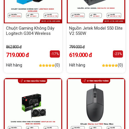
Chuột Gaming Không Dây
Nguồn Jetek Model 550 Elite
Logitech G304 Wireless
V2 550W
862.800 đ
799.000 đ
719.000 đ
619.000 đ
-17%
-23%
Hết hàng
(0)
Hết hàng
(0)