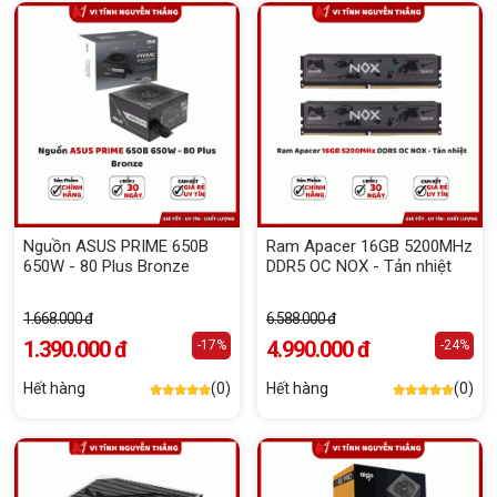
Nguồn ASUS PRIME 650B
Ram Apacer 16GB 5200MHz
650W - 80 Plus Bronze
DDR5 OC NOX - Tản nhiệt
1.668.000 đ
6.588.000 đ
1.390.000 đ
4.990.000 đ
-17%
-24%
Hết hàng
(0)
Hết hàng
(0)