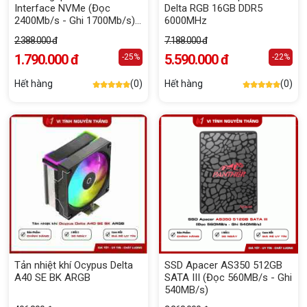
Interface NVMe (Đọc
Delta RGB 16GB DDR5
2400Mb/s - Ghi 1700Mb/s)
6000MHz
(NE-512)
2.388.000 đ
7.188.000 đ
1.790.000 đ
5.590.000 đ
-25%
-22%
Hết hàng
(0)
Hết hàng
(0)
Tản nhiệt khí Ocypus Delta
SSD Apacer AS350 512GB
A40 SE BK ARGB
SATA III (Đọc 560MB/s - Ghi
540MB/s)