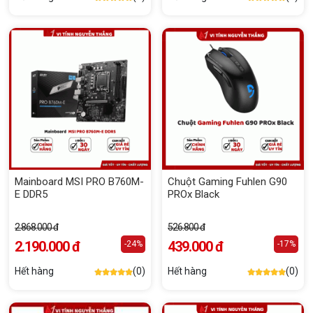
Mainboard MSI PRO B760M-
Chuột Gaming Fuhlen G90
E DDR5
PROx Black
2.868.000 đ
526.800 đ
2.190.000 đ
439.000 đ
-24%
-17%
Hết hàng
(0)
Hết hàng
(0)