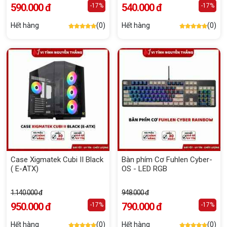
590.000 đ
540.000 đ
-17%
-17%
Hết hàng
(0)
Hết hàng
(0)
Case Xigmatek Cubi II Black
Bàn phím Cơ Fuhlen Cyber-
( E-ATX)
OS - LED RGB
1.140.000 đ
948.000 đ
950.000 đ
790.000 đ
-17%
-17%
Hết hàng
(0)
Hết hàng
(0)