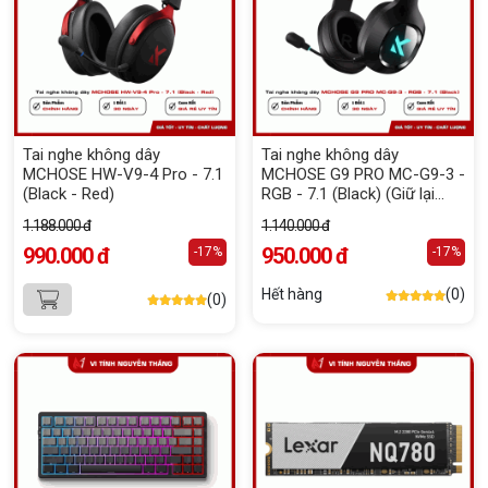
Tai nghe không dây
Tai nghe không dây
MCHOSE HW-V9-4 Pro - 7.1
MCHOSE G9 PRO MC-G9-3 -
(Black - Red)
RGB - 7.1 (Black) (Giữ lại
Box để bảo hành)
1.188.000 đ
1.140.000 đ
990.000 đ
950.000 đ
-17%
-17%
Hết hàng
(0)
(0)