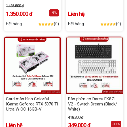
1.486.800 đ
1.350.000 đ
Liên hệ
-9%
Hết hàng
(0)
Hết hàng
(0)
Card màn hình Colorful
Bàn phím cơ Dareu EK87L
IGame Geforce RTX 5070 Ti
V2 - Switch Dream (Black/
Ultra W OC 16GB-V
White)
418.800 đ
Liên hệ
349.000 đ
-17%