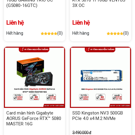
16GB GAMING TRIO OC
RTX 5070 Ti 16GB VENTUS
(G5080-16GTC)
3X OC
Liên hệ
Liên hệ
Hết hàng
(0)
Hết hàng
(0)
Card màn hình Gigabyte
SSD Kingston NV3 500GB
AORUS GeForce RTX™ 5080
PCIe 4.0 x4 M.2 NVMe
MASTER 16G
3.490.000 đ