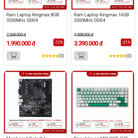
Ram Laptop Kingmax 8GB
Ram Laptop Kingmax 16GB
3200MHz DDR4
3200MHz DDR4
2.268.000 đ
4.308.000 đ
1.990.000 đ
3.390.000 đ
-12%
-21%
(0)
(0)