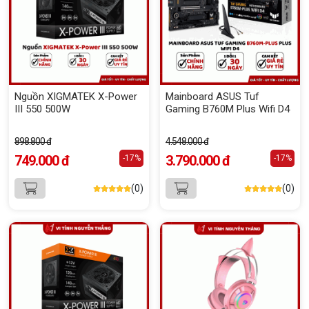
Nguồn XIGMATEK X-Power
Mainboard ASUS Tuf
III 550 500W
Gaming B760M Plus Wifi D4
898.800 đ
4.548.000 đ
749.000 đ
3.790.000 đ
-17%
-17%
(0)
(0)