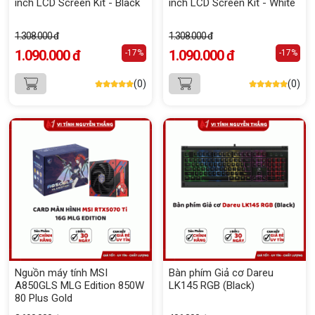
inch LCD Screen Kit - Black
inch LCD Screen Kit - White
1.308.000 đ
1.308.000 đ
1.090.000 đ
1.090.000 đ
-17%
-17%
(0)
(0)
Nguồn máy tính MSI
Bàn phím Giả cơ Dareu
A850GLS MLG Edition 850W
LK145 RGB (Black)
80 Plus Gold