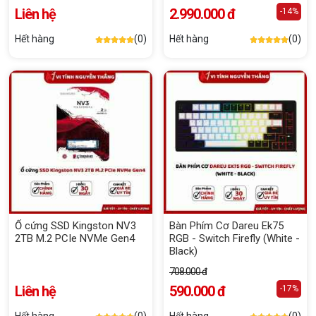
Liên hệ
2.990.000 đ
-14%
Hết hàng
(0)
Hết hàng
(0)
Ổ cứng SSD Kingston NV3
Bàn Phím Cơ Dareu Ek75
2TB M.2 PCIe NVMe Gen4
RGB - Switch Firefly (White -
Black)
708.000 đ
Liên hệ
590.000 đ
-17%