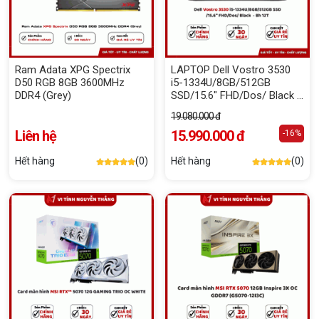
Ram Adata XPG Spectrix
LAPTOP Dell Vostro 3530
D50 RGB 8GB 3600MHz
i5-1334U/8GB/512GB
DDR4 (Grey)
SSD/15.6" FHD/Dos/ Black -
Bh 12T
19.080.000 đ
Liên hệ
15.990.000 đ
-16%
Hết hàng
(0)
Hết hàng
(0)