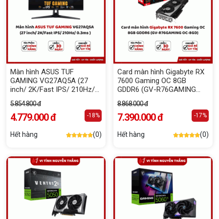
Màn hình ASUS TUF
Card màn hình Gigabyte RX
GAMING VG27AQ5A (27
7600 Gaming OC 8GB
inch/ 2K/Fast IPS/ 210Hz/
GDDR6 (GV-R76GAMING
0.3ms )
OC-8GD)
5.854.800 đ
8.868.000 đ
4.779.000 đ
7.390.000 đ
-18%
-17%
Hết hàng
(0)
Hết hàng
(0)