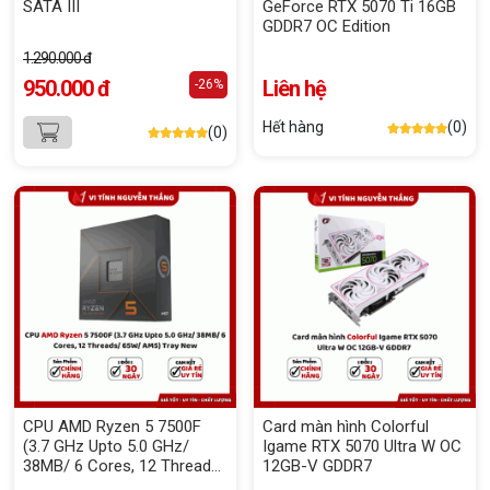
SATA III
GeForce RTX 5070 Ti 16GB
GDDR7 OC Edition
1.290.000 đ
950.000 đ
Liên hệ
-26%
Hết hàng
(0)
(0)
CPU AMD Ryzen 5 7500F
Card màn hình Colorful
(3.7 GHz Upto 5.0 GHz/
Igame RTX 5070 Ultra W OC
38MB/ 6 Cores, 12 Threads/
12GB-V GDDR7
65W/ AM5) Tray New