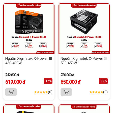
Nguồn Xigmatek X-Power III
Nguồn Xigmatek X-Power III
450 400W
500 450W
742.800 đ
780.000 đ
619.000 đ
650.000 đ
-17%
-17%
(0)
(0)