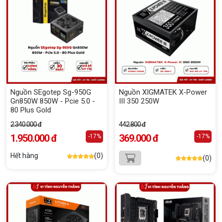
Nguồn SEgotep Sg-950G
Nguồn XIGMATEK X-Power
Gn850W 850W - Pcie 5.0 -
III 350 250W
80 Plus Gold
2.340.000 đ
442.800 đ
1.950.000 đ
369.000 đ
-17%
-17%
Hết hàng
(0)
(0)