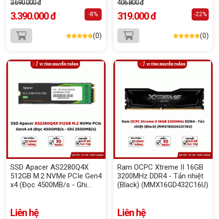
3.690.000 đ
406.800 đ
3.390.000 đ
319.000 đ
-8%
-22%
(0)
(0)
SSD Apacer AS2280Q4X
Ram OCPC Xtreme II 16GB
512GB M.2 NVMe PCIe Gen4
3200MHz DDR4 - Tản nhiệt
x4 (Đọc 4500MB/s - Ghi
(Black) (MMX16GD432C16U)
2500MB/s)
Liên hệ
Liên hệ