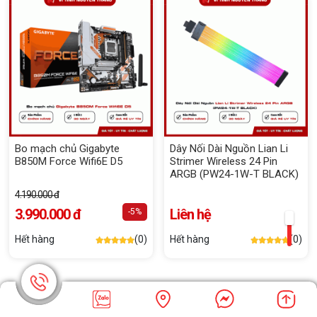
Bo mạch chủ Gigabyte
Dây Nối Dài Nguồn Lian Li
B850M Force Wifi6E D5
Strimer Wireless 24 Pin
ARGB (PW24-1W-T BLACK)
4.190.000 đ
3.990.000 đ
Liên hệ
-5%
Hết hàng
(0)
Hết hàng
(0)