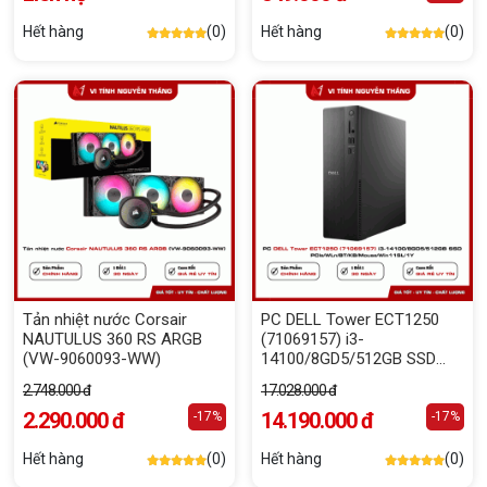
Hết hàng
(0)
Hết hàng
(0)
Tản nhiệt nước Corsair
PC DELL Tower ECT1250
NAUTULUS 360 RS ARGB
(71069157) i3-
(VW-9060093-WW)
14100/8GD5/512GB SSD
PCIe/WLn/BT/KB/Mouse/Win1
2.748.000 đ
17.028.000 đ
2.290.000 đ
14.190.000 đ
-17%
-17%
Hết hàng
(0)
Hết hàng
(0)