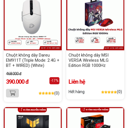
Chuột không dây Dareu
Chuột không dây MSI
EM911T (Triple Mode: 2.4G +
VERSA Wireless MLG
BT + WIRED) (White)
Edition RGB 1000Hz
468.000 đ
390.000 đ
Liên hệ
-17%
Hết hàng
(0)
(0)