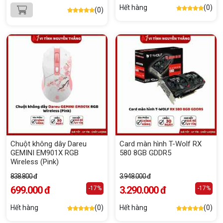
Hết hàng
(0)
(0)
Chuột không dây Dareu
Card màn hình T-Wolf RX
GEMINI EM901X RGB
580 8GB GDDR5
Wireless (Pink)
838.800 đ
3.948.000 đ
699.000 đ
3.290.000 đ
-17%
-17%
Hết hàng
(0)
Hết hàng
(0)