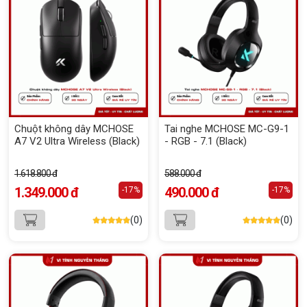
Chuột không dây MCHOSE
Tai nghe MCHOSE MC-G9-1
A7 V2 Ultra Wireless (Black)
- RGB - 7.1 (Black)
1.618.800 đ
588.000 đ
1.349.000 đ
490.000 đ
-17%
-17%
(0)
(0)