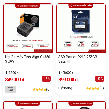
Nguồn Máy Tính Aigo Ck350
SSD Patriot P210 256GB
350W
Sata III
418.800 đ
1.428.000 đ
349.000 đ
899.000 đ
-17%
-37%
Hết hàng
(0)
(0)