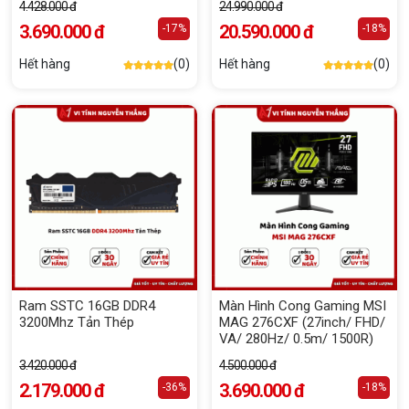
4.428.000 đ
24.990.000 đ
3.690.000 đ
20.590.000 đ
-17%
-18%
Hết hàng
(0)
Hết hàng
(0)
Ram SSTC 16GB DDR4
Màn Hình Cong Gaming MSI
3200Mhz Tản Thép
MAG 276CXF (27inch/ FHD/
VA/ 280Hz/ 0.5m/ 1500R)
3.420.000 đ
4.500.000 đ
2.179.000 đ
3.690.000 đ
-36%
-18%