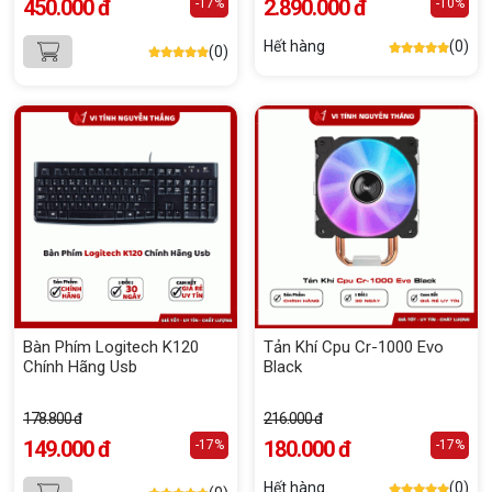
450.000 đ
2.890.000 đ
-17%
-10%
Hết hàng
(0)
(0)
Bàn Phím Logitech K120
Tản Khí Cpu Cr-1000 Evo
Chính Hãng Usb
Black
178.800 đ
216.000 đ
149.000 đ
180.000 đ
-17%
-17%
Hết hàng
(0)