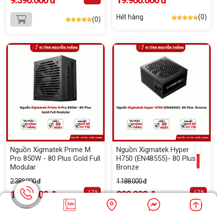
9.390.000 đ
19.900.000 đ
Hết hàng
(0)
(0)
Nguồn Xigmatek Prime M
Nguồn Xigmatek Hyper
Pro 850W - 80 Plus Gold Full
H750 (EN48555)- 80 Plus
Modular
Bronze
2.388.000 đ
1.188.000 đ
1.990.000 đ
990.000 đ
-17%
-17%
(0)
(0)