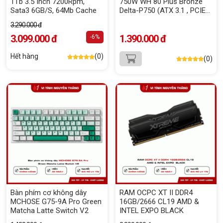
1Tb 3.5 Inch 7200Rpm,
750W WH 80 Plus Bronze
Sata3 6GB/S, 64Mb Cache
Delta-P750 (ATX 3.1 , PCIE
5.1) - Màu Trắng
3.290.000 đ
3.099.000 đ
1.390.000 đ
-6%
Hết hàng
(0)
(0)
Bàn phím cơ không dây
RAM OCPC XT II DDR4
MCHOSE G75-9A Pro Green
16GB/2666 CL19 AMD &
Matcha Latte Switch V2
INTEL EXPO BLACK