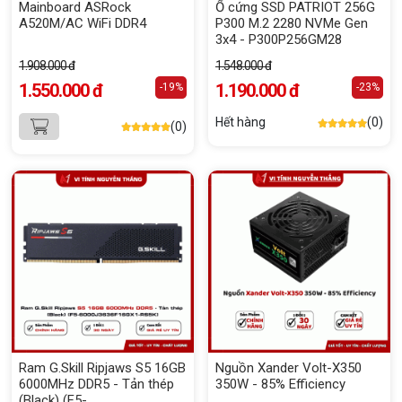
Mainboard ASRock
Ổ cứng SSD PATRIOT 256G
A520M/AC WiFi DDR4
P300 M.2 2280 NVMe Gen
3x4 - P300P256GM28
1.908.000 đ
1.548.000 đ
1.550.000 đ
1.190.000 đ
-19%
-23%
Hết hàng
(0)
(0)
Ram G.Skill Ripjaws S5 16GB
Nguồn Xander Volt-X350
6000MHz DDR5 - Tản thép
350W - 85% Efficiency
(Black) (F5-