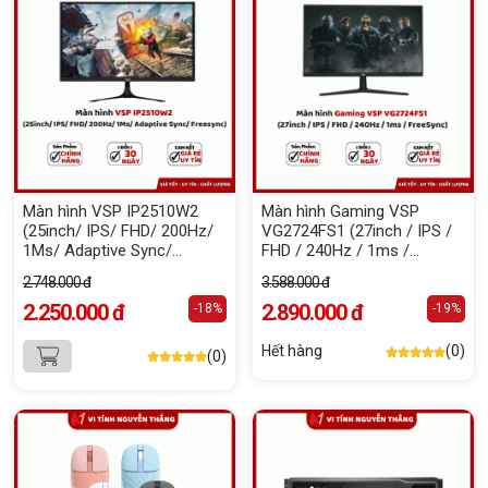
Màn hình VSP IP2510W2
Màn hình Gaming VSP
(25inch/ IPS/ FHD/ 200Hz/
VG2724FS1 (27inch / IPS /
1Ms/ Adaptive Sync/
FHD / 240Hz / 1ms /
Freesync)
FreeSync)
2.748.000 đ
3.588.000 đ
2.250.000 đ
2.890.000 đ
-18%
-19%
Hết hàng
(0)
(0)