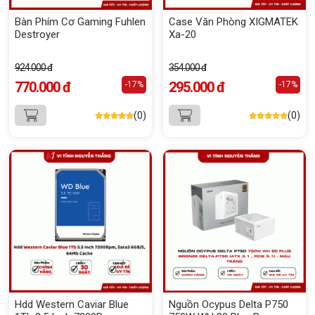
Bàn Phím Cơ Gaming Fuhlen
Case Văn Phòng XIGMATEK
Destroyer
Xa-20
924.000 đ
354.000 đ
770.000 đ
295.000 đ
-17%
-17%
(0)
(0)
Hdd Western Caviar Blue
Nguồn Ocypus Delta P750