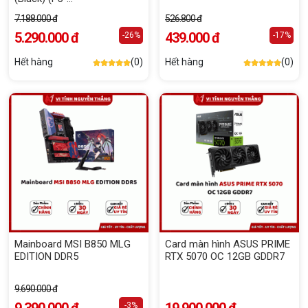
6000J3636F16GX1-RS5K)
7.188.000 đ
526.800 đ
5.290.000 đ
439.000 đ
-26%
-17%
Hết hàng
(0)
Hết hàng
(0)
Mainboard MSI B850 MLG
Card màn hình ASUS PRIME
EDITION DDR5
RTX 5070 OC 12GB GDDR7
9.690.000 đ
-3%