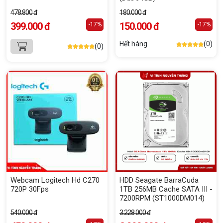
478.800 đ
180.000 đ
399.000 đ
150.000 đ
-17%
-17%
Hết hàng
(0)
(0)
Webcam Logitech Hd C270
HDD Seagate BarraCuda
720P 30Fps
1TB 256MB Cache SATA III -
7200RPM (ST1000DM014)
540.000 đ
3.228.000 đ