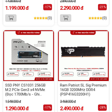
1.438.800 đ
2.890.000 đ
1.199.000 đ
2.290.000 đ
-17%
-21%
(0)
(0)
SSD PNY CS1031 256GB
Ram Patriot SL Sig Premium
M.2 PCIe Gen3 x4 NVMe
16GB 3200MHz DDR4
(Đọc 1700Mb/s - Ghi
(PSP416G3200H1)
1100Mb/s)
1.548.000 đ
3.468.000 đ
1.290.000 đ
2.490.000 đ
-17%
-28%