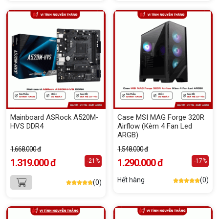
Mainboard ASRock A520M-
Case MSI MAG Forge 320R
HVS DDR4
Airflow (Kèm 4 Fan Led
ARGB)
1.668.000 đ
1.548.000 đ
1.319.000 đ
1.290.000 đ
-21%
-17%
Hết hàng
(0)
(0)