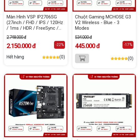
Màn Hình VSP IP2706SG
Chuột Gaming MCHOSE G3
(27inch / FHD / IPS / 120Hz
V2 Wireless - Blue - 3
/ 1ms / HDR / FreeSync /
Modes
AdaptiveSync / Black)
2.748.000 đ
534.000 đ
2.150.000 đ
445.000 đ
-22%
-17%
Hết hàng
(0)
(0)