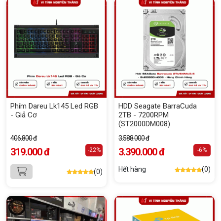
Phím Dareu Lk145 Led RGB
HDD Seagate BarraCuda
- Giả Cơ
2TB - 7200RPM
(ST2000DM008)
406.800 đ
3.588.000 đ
319.000 đ
3.390.000 đ
-22%
-6%
Hết hàng
(0)
(0)