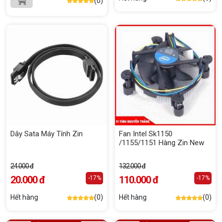
(0)
Dây Sata Máy Tính Zin
Fan Intel Sk1150
/1155/1151 Hàng Zin New
24.000 đ
132.000 đ
20.000 đ
110.000 đ
-17%
-17%
Hết hàng
(0)
Hết hàng
(0)