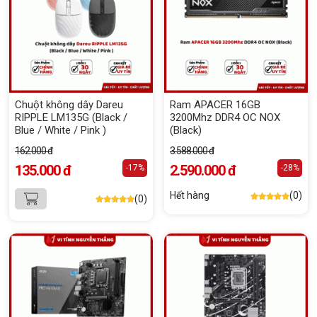
Chuột không dây Dareu
Ram APACER 16GB
RIPPLE LM135G (Black /
3200Mhz DDR4 OC NOX
Blue / White / Pink )
(Black)
162.000 đ
3.588.000 đ
135.000 đ
2.590.000 đ
-17%
-28%
Hết hàng
(0)
(0)