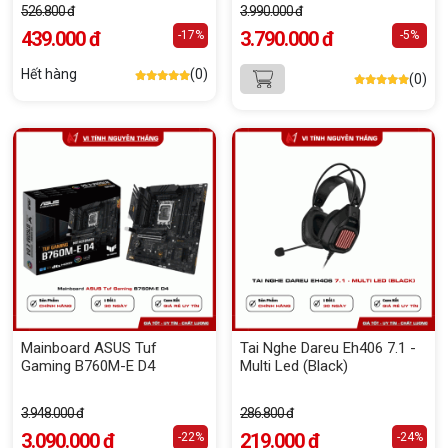
526.800 đ
3.990.000 đ
439.000 đ
3.790.000 đ
-17%
-5%
Hết hàng
(0)
(0)
Mainboard ASUS Tuf
Tai Nghe Dareu Eh406 7.1 -
Gaming B760M-E D4
Multi Led (Black)
3.948.000 đ
286.800 đ
3.090.000 đ
219.000 đ
-22%
-24%