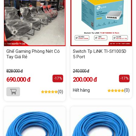
Ghế Gaming Phòng Nét Có
Switch Tp LiNK Tl-Sf1005D
Tay Giá Rẻ
5 Port
828.000 đ
240.000 đ
690.000 đ
200.000 đ
-17%
-17%
Hết hàng
(0)
(0)