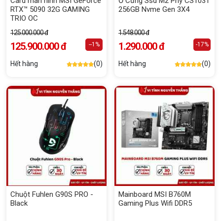
Card màn hình MSI GeForce
Ổ Cứng Ssd M2 Pny CS1031
RTX™ 5090 32G GAMING
256GB Nvme Gen 3X4
TRIO OC
125.000.000 đ
1.548.000 đ
125.900.000 đ
1.290.000 đ
--1%
-17%
Hết hàng
(0)
Hết hàng
(0)
Chuột Fuhlen G90S PRO -
Mainboard MSI B760M
Black
Gaming Plus Wifi DDR5