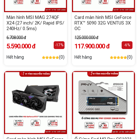
Màn hình MSI MAG 274QF
Card màn hình MSI GeForce
X24 (27 inch/ 2K/ Rapid IPS/
RTX™ 5090 32G VENTUS 3X
240Hz/ 0.5ms)
OC
6.708.000 đ
125.000.000 đ
5.590.000 đ
117.900.000 đ
-17%
-6%
Hết hàng
(0)
Hết hàng
(0)