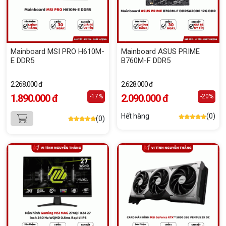
Mainboard MSI PRO H610M-
Mainboard ASUS PRIME
E DDR5
B760M-F DDR5
2.268.000 đ
2.628.000 đ
1.890.000 đ
2.090.000 đ
-17%
-20%
Hết hàng
(0)
(0)