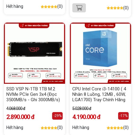
Hết hàng
(0)
(0)
SSD VSP N-1TB 1TB M.2
CPU Intel Core i3-14100 ( 4
NVMe PCIe Gen 3x4 (Đọc
Nhân 8 Luồng, 12MB , 60W,
3500MB/s - Ghi 3000MB/s)
LGA1700) Tray Chính Hãng
4.068.000 đ
5.028.000 đ
2.890.000 đ
4.190.000 đ
-29%
-17%
Hết hàng
(0)
Hết hàng
(0)