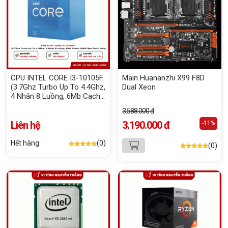
CPU INTEL CORE I3-10105F
Main Huananzhi X99 F8D
(3.7Ghz Turbo Up To 4.4Ghz,
Dual Xeon
4 Nhân 8 Luồng, 6Mb Cache,
65W) Box Chính Hãng
3.588.000 đ
Liên hệ
3.190.000 đ
-11%
Hết hàng
(0)
(0)