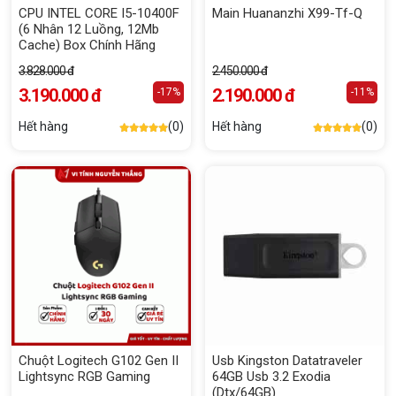
CPU INTEL CORE I5-10400F
Main Huananzhi X99-Tf-Q
(6 Nhân 12 Luồng, 12Mb
Cache) Box Chính Hãng
3.828.000 đ
2.450.000 đ
3.190.000 đ
2.190.000 đ
-17%
-11%
Hết hàng
(0)
Hết hàng
(0)
Chuột Logitech G102 Gen II
Usb Kingston Datatraveler
Lightsync RGB Gaming
64GB Usb 3.2 Exodia
(Dtx/64GB)