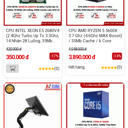
CPU INTEL XEON E5 2680V4
CPU AMD RYZEN 5 5600X
(2.4Ghz Turbo Up To 3.3Ghz,
3.7 Ghz (4.6Ghz MAX Boost)
14 Nhân 28 Luồng, 35Mb
/ 35Mb Cache / 6 Core
Cache, LGa 2011-3)
420.000 đ
4.548.000 đ
350.000 đ
3.890.000 đ
-17%
-14%
Hết hàng
(0)
(0)