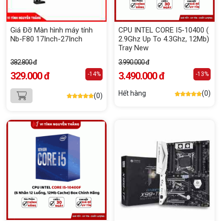
Giá Đỡ Màn hình máy tính
CPU INTEL CORE I5-10400 (
Nb-F80 17Inch-27Inch
2.9Ghz Up To 4.3Ghz, 12Mb)
Tray New
382.800 đ
3.990.000 đ
329.000 đ
3.490.000 đ
-14%
-13%
Hết hàng
(0)
(0)