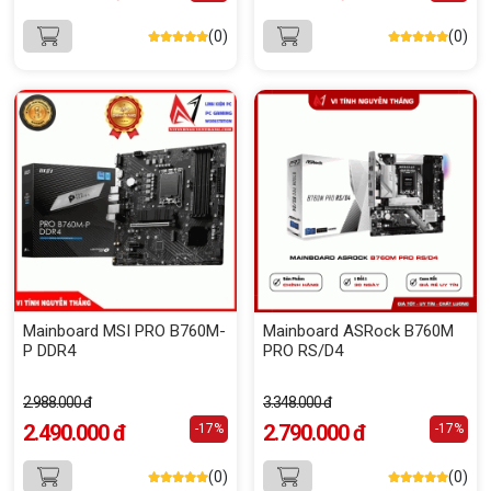
(0)
(0)
Mainboard MSI PRO B760M-
Mainboard ASRock B760M
P DDR4
PRO RS/D4
2.988.000 đ
3.348.000 đ
2.490.000 đ
2.790.000 đ
-17%
-17%
(0)
(0)