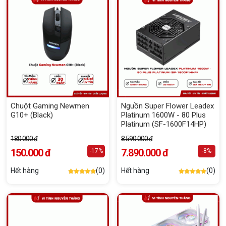
Chuột Gaming Newmen
Nguồn Super Flower Leadex
G10+ (Black)
Platinum 1600W - 80 Plus
Platinum (SF-1600F14HP)
180.000 đ
8.590.000 đ
150.000 đ
7.890.000 đ
-17%
-8%
Hết hàng
(0)
Hết hàng
(0)