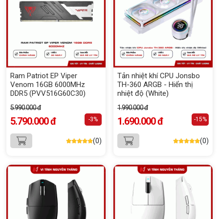
Ram Patriot EP Viper
Tản nhiệt khí CPU Jonsbo
Venom 16GB 6000MHz
TH-360 ARGB - Hiển thị
DDR5 (PVV516G60C30)
nhiệt độ (White)
5.990.000 đ
1.990.000 đ
5.790.000 đ
1.690.000 đ
-3%
-15%
(0)
(0)