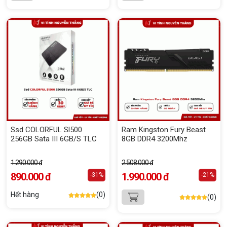
Ssd COLORFUL Sl500
Ram Kingston Fury Beast
256GB Sata III 6GB/S TLC
8GB DDR4 3200Mhz
1.290.000 đ
2.508.000 đ
890.000 đ
1.990.000 đ
-31%
-21%
Hết hàng
(0)
(0)