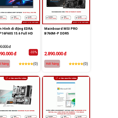
 Hình di động EDRA
Mainboard MSI PRO
16F60S 15.6 Full HD
B760M-P DDR5
90.000 đ
-33%
390.000 đ
2.890.000 đ
(0)
(0)
t hàng
Hết hàng