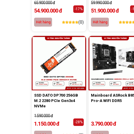
65.900.000 đ
59.990.000 đ
-17%
-
54.900.000 đ
51.900.000 đ
(0)
Hết hàng
Hết hàng
SSD DATO DP700 256GB
Mainboard ASRock B8
M.2 2280 PCIe Gen3x4
Pro-A WIFI DDR5
NVMe
1.590.000 đ
-28%
1.150.000 đ
3.790.000 đ