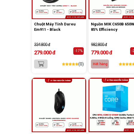
Chuột Máy Tính Dareu
Nguồn MIK C650B 650W
Em911 - Black
85% Efficiency
334.800 đ
982.800 đ
-17%
-
279.000 đ
779.000 đ
(0)
Hết hàng