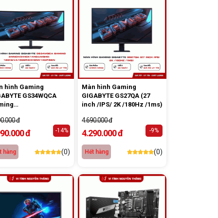
n hình Gaming
Màn hình Gaming
GABYTE GS34WQCA
GIGABYTE GS27QA (27
ming
inch /IPS/ 2K /180Hz /1ms)
INCH/3440x1440/UWQHD-
90.000 đ
4.690.000 đ
0Hz/VA1500R/2xHDMI/1xDP/
N
-14%
-9%
990.000 đ
4.290.000 đ
(0)
(0)
t hàng
Hết hàng