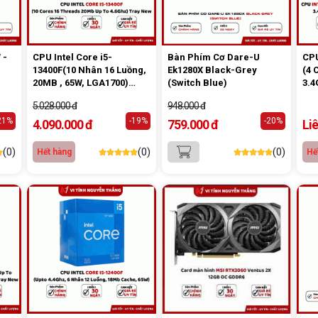
 -
CPU Intel Core i5-
Bàn Phím Cơ Dare-U
CPU
13400F(10 Nhân 16 Luồng,
Ek1280X Black-Grey
(4 
20MB , 65W, LGA1700)
(Switch Blue)
3.4
Tray
Cac
5.028.000 đ
948.000 đ
21%
-19%
-20%
4.090.000 đ
759.000 đ
Li
(0)
(0)
(0)
Hết hàng
Hế