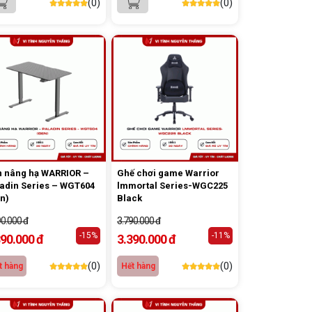
(0)
(0)
 nâng hạ WARRIOR –
Ghế chơi game Warrior
adin Series – WGT604
lmmortal Series-WGC225
n)
Black
90.000 đ
3.790.000 đ
-15%
-11%
390.000 đ
3.390.000 đ
(0)
(0)
t hàng
Hết hàng