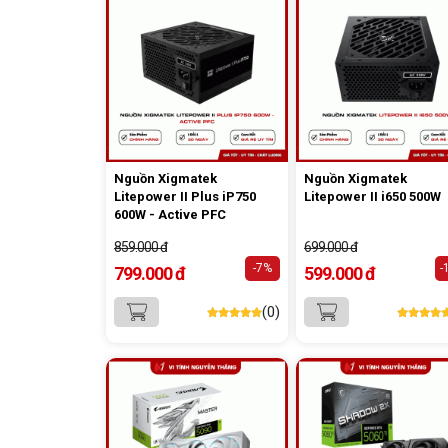
Nguồn Xigmatek
Nguồn Xigmatek
Litepower II Plus iP750
Litepower II i650 500W
600W - Active PFC
859.000 đ
699.000 đ
-7%
-
799.000 đ
599.000 đ
(0)