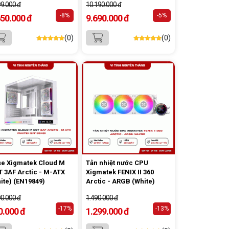
99.000 đ
10.190.000 đ
-8%
-5%
650.000 đ
9.690.000 đ
(0)
(0)
e Xigmatek Cloud M
Tản nhiệt nước CPU
 3AF Arctic - M-ATX
Xigmatek FENIX II 360
ite) (EN19849)
Arctic - ARGB (White)
90.000 đ
1.490.000 đ
-17%
-13%
0.000 đ
1.299.000 đ