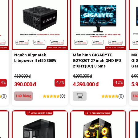
Nguồn Xigmatek
Màn hình GIGABYTE
Mà
Litepower II i450 300W
G27Q20T 27 inch QHD IPS
GI
210Hz(OC) 0.5ms
Ga
34
468.000 đ
4.990.000 đ
6.9
12
14%
-17%
-12%
ĐE
390.000 đ
4.390.000 đ
5.
(0)
(0)
(0)
Hết hàng
Hế