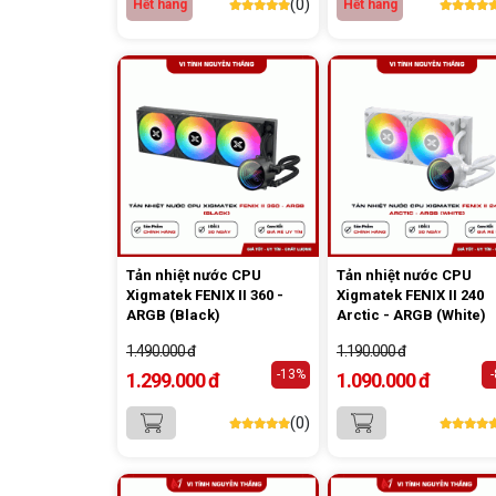
(0)
Hết hàng
Hết hàng
Tản nhiệt nước CPU
Tản nhiệt nước CPU
Xigmatek FENIX II 360 -
Xigmatek FENIX II 240
ARGB (Black)
Arctic - ARGB (White)
1.490.000 đ
1.190.000 đ
-13%
1.299.000 đ
1.090.000 đ
(0)