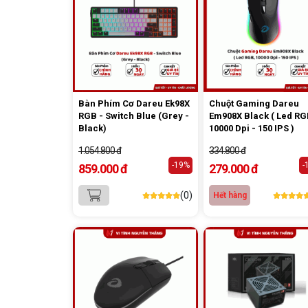
Bàn Phím Cơ Dareu Ek98X
Chuột Gaming Dareu
RGB - Switch Blue (Grey -
Em908X Black ( Led RG
Black)
10000 Dpi - 150 IPS )
1.054.800 đ
334.800 đ
-19%
-
859.000 đ
279.000 đ
(0)
Hết hàng