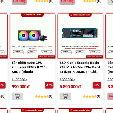
(0)
(0)
(0)
Hết hàng
Hết hàng
Tản nhiệt nước CPU
SSD Kioxia Exceria Basic
Bàn
Xigmatek FENIX II 240 -
2TB M.2 NVMe PCIe Gen4
Pal
ARGB (Black)
x4 (Đọc 7300MB/s - Ghi
(Đe
6800MB/s)
1.190.000 đ
6.390.000 đ
3.9
-8%
-17%
-8%
990.000 đ
5.890.000 đ
3.
(0)
(0)
(0)
Hế