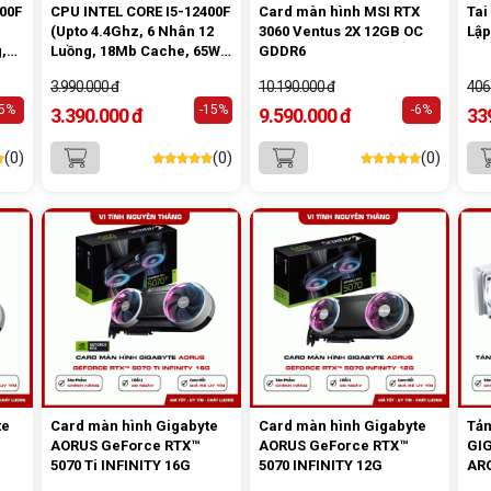
00F
CPU INTEL CORE I5-12400F
Card màn hình MSI RTX
Tai
(Upto 4.4Ghz, 6 Nhân 12
3060 Ventus 2X 12GB OC
Lập
,
Luồng, 18Mb Cache, 65W)
GDDR6
y
Tray New
3.990.000 đ
10.190.000 đ
406
-5%
-15%
-6%
3.390.000 đ
9.590.000 đ
33
(0)
(0)
(0)
te
Card màn hình Gigabyte
Card màn hình Gigabyte
Tản
AORUS GeForce RTX™
AORUS GeForce RTX™
GIG
5070 Ti INFINITY 16G
5070 INFINITY 12G
AR
GME