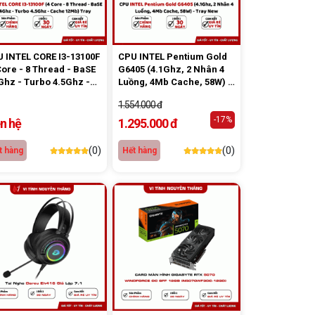
 INTEL CORE I3-13100F
CPU INTEL Pentium Gold
Core - 8 Thread - BaSE
G6405 (4.1Ghz, 2 Nhân 4
Ghz - Turbo 4.5Ghz -
Luồng, 4Mb Cache, 58W) -
he 12Mb) Tray
Tray New
1.554.000 đ
-17%
ên hệ
1.295.000 đ
(0)
(0)
t hàng
Hết hàng