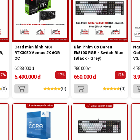
Card màn hình MSI
Bàn Phím Cơ Dareu
Ngu
B,
RTX3050 Ventus 2X 6GB
Ek810X RGB - Switch Blue
Gol
OC
(Black - Grey)
V3.
6.588.000 đ
780.000 đ
4.7
17%
-17%
-17%
5.490.000 đ
650.000 đ
3.
(0)
(0)
(0)