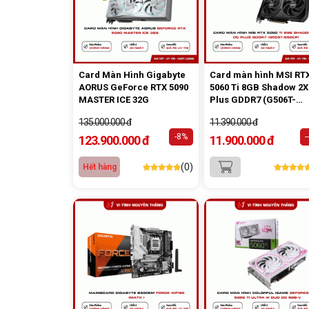
Card Màn Hình Gigabyte
Card màn hình MSI RT
AORUS GeForce RTX 5090
5060 Ti 8GB Shadow 2X
MASTER ICE 32G
Plus GDDR7 (G506T-
8S2CP)
135.000.000 đ
11.390.000 đ
-8%
-
123.900.000 đ
11.900.000 đ
(0)
Hết hàng