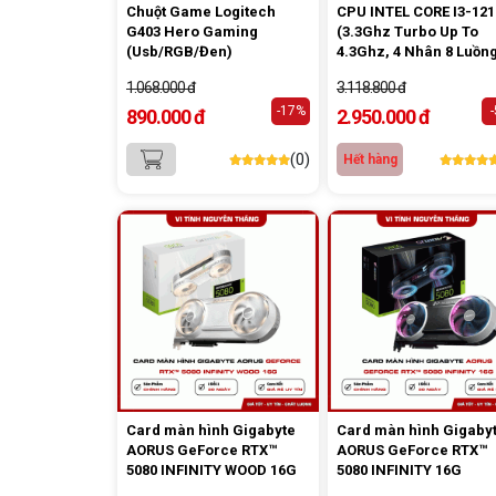
Chuột Game Logitech
CPU INTEL CORE I3-121
G403 Hero Gaming
(3.3Ghz Turbo Up To
(Usb/RGB/Đen)
4.3Ghz, 4 Nhân 8 Luồng
12Mb Cache, 58W) Tra
1.068.000 đ
3.118.800 đ
New
-17%
890.000 đ
2.950.000 đ
(0)
Hết hàng
Card màn hình Gigabyte
Card màn hình Gigaby
AORUS GeForce RTX™
AORUS GeForce RTX™
5080 INFINITY WOOD 16G
5080 INFINITY 16G