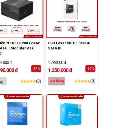
ồn NZXT C1200 1200W
SSD Lexar NS100 256GB
d Full Modular ATX
SATA III
0
88.000 đ
1.788.000 đ
-17%
-30%
990.000 đ
1.250.000 đ
(0)
(0)
Hết hàng