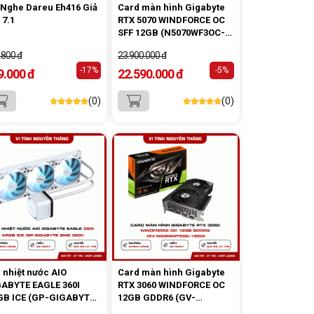
 Nghe Dareu Eh416 Giả
Card màn hình Gigabyte
 7.1
RTX 5070 WINDFORCE OC
SFF 12GB (N5070WF3OC-
12GD)
.800 đ
23.900.000 đ
-17%
-5%
9.000 đ
22.590.000 đ
(0)
(0)
 nhiệt nước AIO
Card màn hình Gigabyte
ABYTE EAGLE 360I
RTX 3060 WINDFORCE OC
GB ICE (GP-GIGABYTE
12GB GDDR6 (GV-
 360I)
N3060WF2OC-12GD)