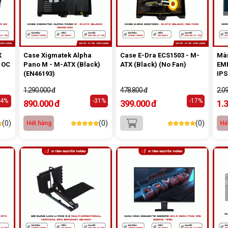
X
Case Xigmatek Alpha
Case E-Dra ECS1503 - M-
Màn
 OC
Pano M - M-ATX (Black)
ATX (Black) (No Fan)
EMP
(EN46193)
IPS
1.290.000 đ
478.800 đ
2.0
-4%
-31%
-17%
890.000 đ
399.000 đ
1.
(0)
(0)
(0)
Hết hàng
Hế