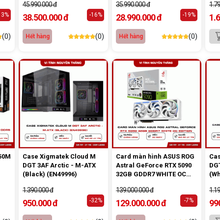
45.990.000 đ
35.990.000 đ
1.7
13%
-16%
-19%
38.500.000 đ
28.990.000 đ
1.
(0)
(0)
(0)
Hết hàng
Hết hàng
50M
Case Xigmatek Cloud M
Card màn hình ASUS ROG
Cas
DGT 3AF Arctic - M-ATX
Astral GeForce RTX 5090
DGT
(Black) (EN49996)
32GB GDDR7 WHITE OC
(Wh
Edition
1.390.000 đ
139.000.000 đ
1.1
-32%
-7%
950.000 đ
129.000.000 đ
99