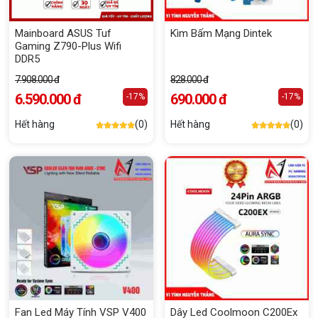
Mainboard ASUS Tuf
Kìm Bấm Mạng Dintek
Gaming Z790-Plus Wifi
DDR5
7.908.000 đ
828.000 đ
6.590.000 đ
690.000 đ
-17%
-17%
Hết hàng
(0)
Hết hàng
(0)
Fan Led Máy Tính VSP V400
Dây Led Coolmoon C200Ex