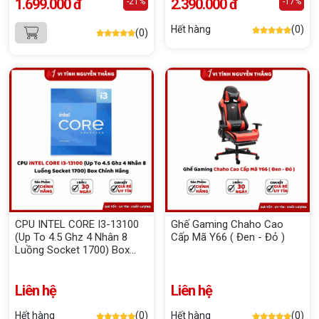
1.699.000 đ
2.390.000 đ
-21%
-17%
Hết hàng
(0)
(0)
CPU INTEL CORE I3-13100
Ghế Gaming Chaho Cao
(Up To 4.5 Ghz 4 Nhân 8
Cấp Mã Y66 ( Đen - Đỏ )
Luồng Socket 1700) Box
Chính Hãng
Liên hệ
Liên hệ
Hết hàng
(0)
Hết hàng
(0)