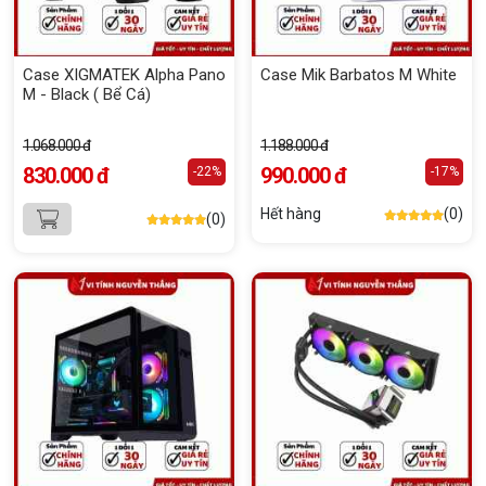
Case XIGMATEK Alpha Pano
Case Mik Barbatos M White
M - Black ( Bể Cá)
1.068.000 đ
1.188.000 đ
830.000 đ
990.000 đ
-22%
-17%
Hết hàng
(0)
(0)