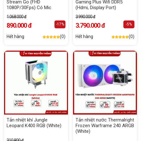
Stream Go (FHD
Gaming Plus Wifi DDR5
1080P/30Fps) Có Mic
(Hdmi, Display Port)
1.068.000 đ
3.990.000 đ
890.000 đ
3.790.000 đ
-17%
-5%
Hết hàng
(0)
Hết hàng
(0)
Tản nhiệt khí Jungle
Tản nhiệt nước Thermalright
Leopard K400 RGB (White)
Frozen Warframe 240 ARGB
(White)
310.800 đ