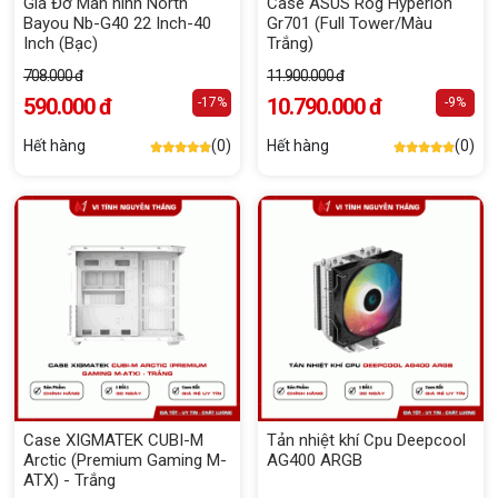
Giá Đỡ Màn hình North
Case ASUS Rog Hyperion
Bayou Nb-G40 22 Inch-40
Gr701 (Full Tower/Màu
Inch (Bạc)
Trắng)
708.000 đ
11.900.000 đ
590.000 đ
10.790.000 đ
-17%
-9%
Hết hàng
(0)
Hết hàng
(0)
Case XIGMATEK CUBI-M
Tản nhiệt khí Cpu Deepcool
Arctic (Premium Gaming M-
AG400 ARGB
ATX) - Trắng