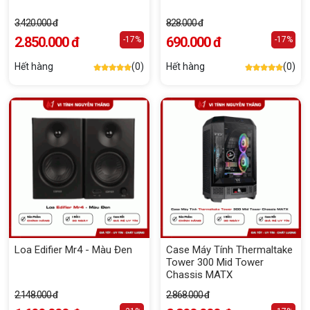
3.420.000 đ
828.000 đ
2.850.000 đ
690.000 đ
-17%
-17%
Hết hàng
(0)
Hết hàng
(0)
Loa Edifier Mr4 - Màu Đen
Case Máy Tính Thermaltake
Tower 300 Mid Tower
Chassis MATX
2.148.000 đ
2.868.000 đ