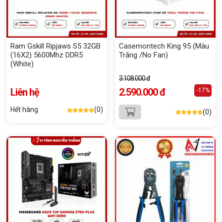
Ram Gskill Ripjaws S5 32GB
Casemontech King 95 (Màu
(16X2) 5600Mhz DDR5
Trắng /No Fan)
(White)
3.108.000 đ
Liên hệ
2.590.000 đ
-17%
Hết hàng
(0)
(0)