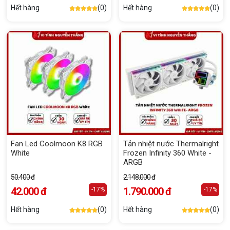
Hết hàng
(0)
Hết hàng
(0)
Fan Led Coolmoon K8 RGB
Tản nhiệt nước Thermalright
White
Frozen Infinity 360 White -
ARGB
50.400 đ
2.148.000 đ
42.000 đ
1.790.000 đ
-17%
-17%
Hết hàng
(0)
Hết hàng
(0)