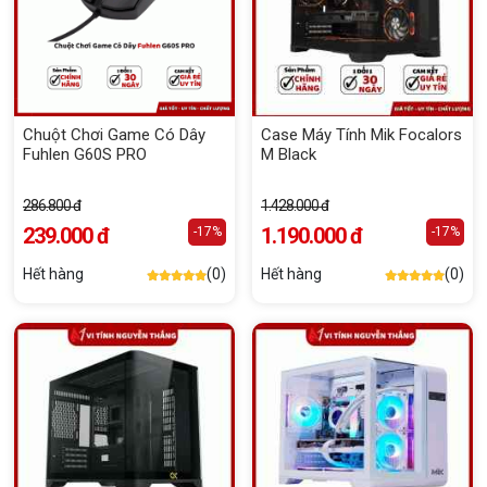
Chuột Chơi Game Có Dây
Case Máy Tính Mik Focalors
Fuhlen G60S PRO
M Black
286.800 đ
1.428.000 đ
239.000 đ
1.190.000 đ
-17%
-17%
Hết hàng
(0)
Hết hàng
(0)