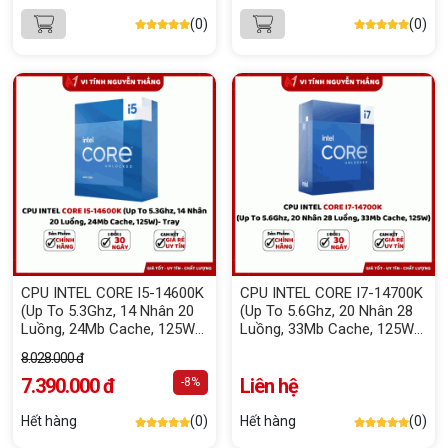
(0)
(0)
CPU INTEL CORE I5-14600K
CPU INTEL CORE I7-14700K
(Up To 5.3Ghz, 14 Nhân 20
(Up To 5.6Ghz, 20 Nhân 28
Luồng, 24Mb Cache, 125W)-
Luồng, 33Mb Cache, 125W)
Tray NEW
Box Chính Hãng
8.028.000 đ
7.390.000 đ
Liên hệ
-8%
Hết hàng
(0)
Hết hàng
(0)