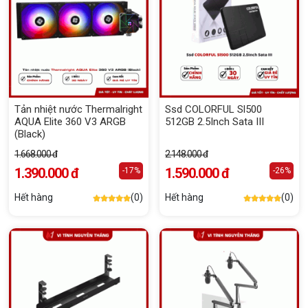
Tản nhiệt nước Thermalright
Ssd COLORFUL Sl500
AQUA Elite 360 V3 ARGB
512GB 2.5Inch Sata III
(Black)
1.668.000 đ
2.148.000 đ
1.390.000 đ
1.590.000 đ
-17%
-26%
Hết hàng
(0)
Hết hàng
(0)