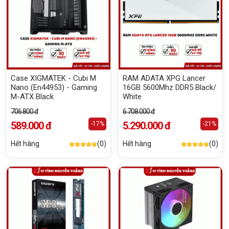
Case XIGMATEK - Cubi M
RAM ADATA XPG Lancer
Nano (En44953) - Gaming
16GB 5600Mhz DDR5 Black/
M-ATX Black
White
706.800 đ
6.708.000 đ
589.000 đ
5.290.000 đ
-17%
-21%
Hết hàng
(0)
Hết hàng
(0)