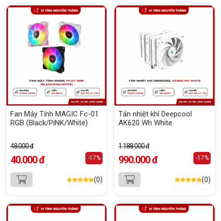
Fan Máy Tính MAGIC Fc-01
Tản nhiệt khí Deepcool
RGB (Black/PiNK/White)
AK620 Wh White
48.000 đ
1.188.000 đ
40.000 đ
990.000 đ
-17%
-17%
(0)
(0)