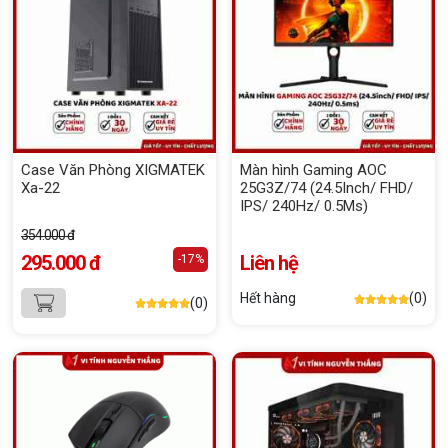
Case Văn Phòng XIGMATEK
Màn hình Gaming AOC
Xa-22
25G3Z/74 (24.5Inch/ FHD/
IPS/ 240Hz/ 0.5Ms)
354.000 đ
295.000 đ
Liên hệ
-17%
Hết hàng
(0)
(0)