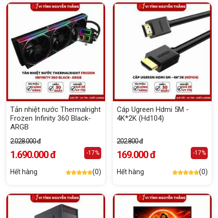
Tản nhiệt nước Thermalright
Cáp Ugreen Hdmi 5M -
Frozen Infinity 360 Black-
4K*2K (Hd104)
ARGB
2.028.000 đ
202.800 đ
1.690.000 đ
169.000 đ
-17%
-17%
Hết hàng
(0)
Hết hàng
(0)