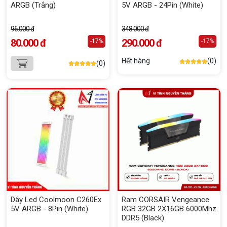
ARGB (Trắng)
5V ARGB - 24Pin (White)
96.000 đ
348.000 đ
80.000 đ
290.000 đ
-17%
-17%
Hết hàng
(0)
(0)
Dây Led Coolmoon C260Ex
Ram CORSAIR Vengeance
5V ARGB - 8Pin (White)
RGB 32GB 2X16GB 6000Mhz
DDR5 (Black)