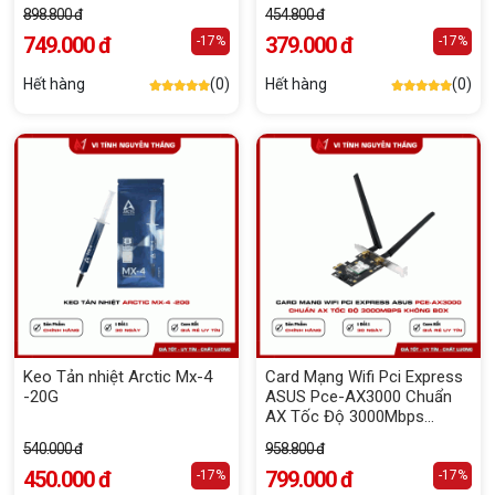
898.800 đ
454.800 đ
749.000 đ
379.000 đ
-17%
-17%
Hết hàng
(0)
Hết hàng
(0)
Keo Tản nhiệt Arctic Mx-4
Card Mạng Wifi Pci Express
-20G
ASUS Pce-AX3000 Chuẩn
AX Tốc Độ 3000Mbps
Không Box
540.000 đ
958.800 đ
450.000 đ
799.000 đ
-17%
-17%