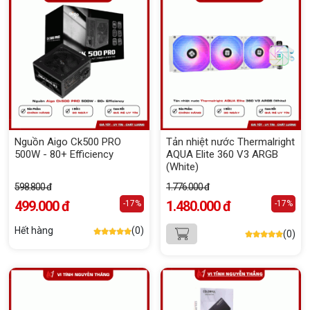
Nguồn Aigo Ck500 PRO
Tản nhiệt nước Thermalright
500W - 80+ Efficiency
AQUA Elite 360 V3 ARGB
(White)
598.800 đ
1.776.000 đ
499.000 đ
1.480.000 đ
-17%
-17%
Hết hàng
(0)
(0)