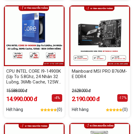
CPU INTEL CORE I9-14900K
Mainboard MSI PRO B760M-
(Up To 5.8Ghz, 24 Nhân 32
E DDR4
Luồng, 36Mb Cache, 125W)
- BOX CHÍNH HÃNG
15.588.000 đ
2.628.000 đ
14.990.000 đ
2.190.000 đ
-4%
-17%
Hết hàng
(0)
Hết hàng
(0)