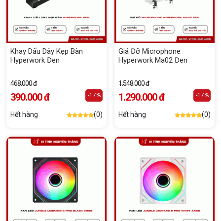
Khay Dấu Dây Kẹp Bàn
Giá Đỡ Microphone
Hyperwork Đen
Hyperwork Ma02 Đen
468.000 đ
1.548.000 đ
390.000 đ
1.290.000 đ
-17%
-17%
Hết hàng
(0)
Hết hàng
(0)