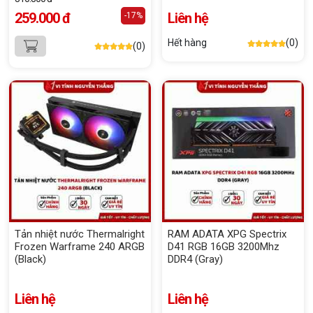
259.000 đ
Liên hệ
-17%
Hết hàng
(0)
(0)
Tản nhiệt nước Thermalright
RAM ADATA XPG Spectrix
Frozen Warframe 240 ARGB
D41 RGB 16GB 3200Mhz
(Black)
DDR4 (Gray)
Liên hệ
Liên hệ