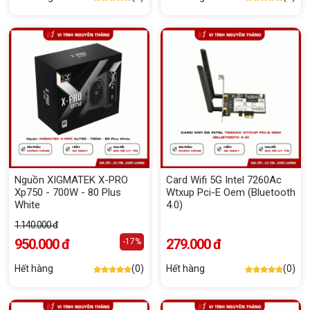
Nguồn XIGMATEK X-PRO
Card Wifi 5G Intel 7260Ac
Xp750 - 700W - 80 Plus
Wtxup Pci-E Oem (Bluetooth
White
4.0)
1.140.000 đ
950.000 đ
279.000 đ
-17%
Hết hàng
(0)
Hết hàng
(0)