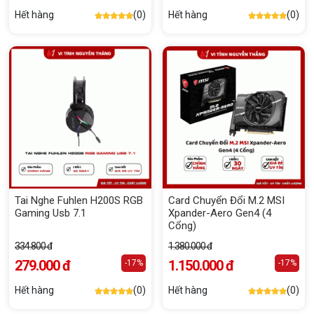
Hết hàng
(0)
Hết hàng
(0)
Tai Nghe Fuhlen H200S RGB
Card Chuyển Đổi M.2 MSI
Gaming Usb 7.1
Xpander-Aero Gen4 (4
Cổng)
334.800 đ
1.380.000 đ
279.000 đ
1.150.000 đ
-17%
-17%
Hết hàng
(0)
Hết hàng
(0)