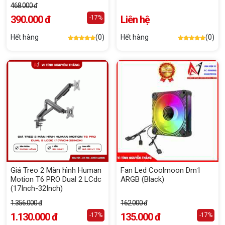
468.000 đ
390.000 đ
Liên hệ
-17%
Hết hàng
(0)
Hết hàng
(0)
Giá Treo 2 Màn hình Human
Fan Led Coolmoon Dm1
Motion T6 PRO Dual 2 LCdc
ARGB (Black)
(17Inch-32Inch)
1.356.000 đ
162.000 đ
1.130.000 đ
135.000 đ
-17%
-17%