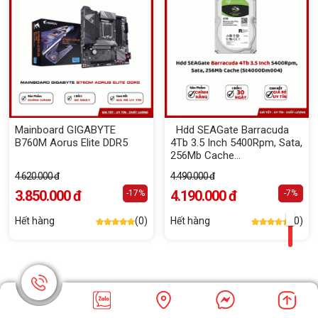
Mainboard GIGABYTE
Hdd SEAGate Barracuda
B760M Aorus Elite DDR5
4Tb 3.5 Inch 5400Rpm, Sata,
256Mb Cache
(St4000Dm004)
4.620.000 đ
4.490.000 đ
3.850.000 đ
4.190.000 đ
-17%
-7%
Hết hàng
(0)
Hết hàng
(0)