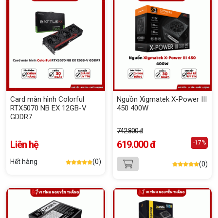
Card màn hình Colorful
Nguồn Xigmatek X-Power III
RTX5070 NB EX 12GB-V
450 400W
GDDR7
742.800 đ
Liên hệ
619.000 đ
-17%
Hết hàng
(0)
(0)