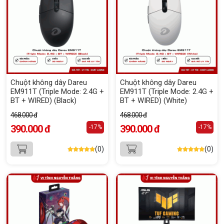
Chuột không dây Dareu
Chuột không dây Dareu
EM911T (Triple Mode: 2.4G +
EM911T (Triple Mode: 2.4G +
BT + WIRED) (Black)
BT + WIRED) (White)
468.000 đ
468.000 đ
390.000 đ
390.000 đ
-17%
-17%
(0)
(0)