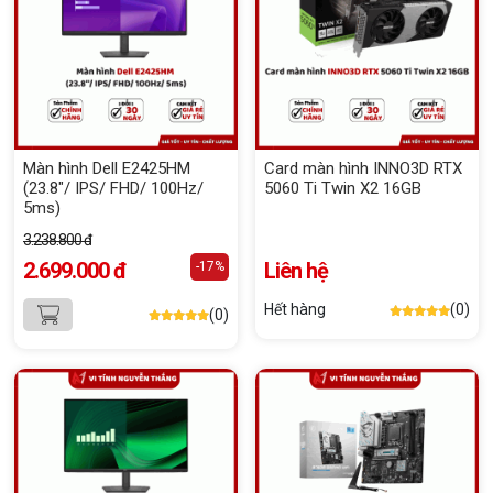
Màn hình Dell E2425HM
Card màn hình INNO3D RTX
(23.8"/ IPS/ FHD/ 100Hz/
5060 Ti Twin X2 16GB
5ms)
3.238.800 đ
2.699.000 đ
Liên hệ
-17%
Hết hàng
(0)
(0)