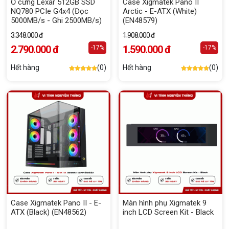
Ổ cứng Lexar 512GB SSD
Case Xigmatek Pano II
NQ780 PCIe G4x4 (Đọc
Arctic - E-ATX (White)
5000MB/s - Ghi 2500MB/s)
(EN48579)
3.348.000 đ
1.908.000 đ
2.790.000 đ
1.590.000 đ
-17%
-17%
Hết hàng
(0)
Hết hàng
(0)
Case Xigmatek Pano II - E-
Màn hình phụ Xigmatek 9
ATX (Black) (EN48562)
inch LCD Screen Kit - Black