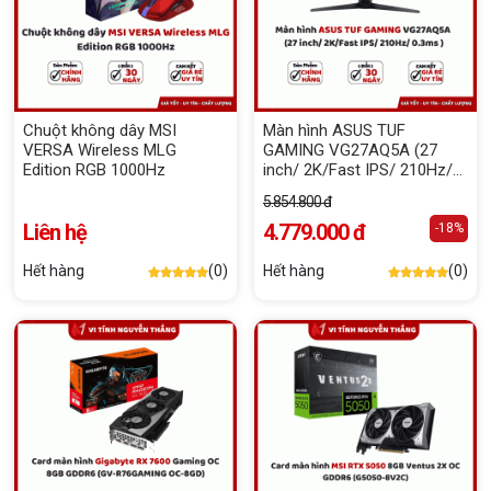
Chuột không dây MSI
Màn hình ASUS TUF
VERSA Wireless MLG
GAMING VG27AQ5A (27
Edition RGB 1000Hz
inch/ 2K/Fast IPS/ 210Hz/
0.3ms )
5.854.800 đ
Liên hệ
4.779.000 đ
-18%
Hết hàng
(0)
Hết hàng
(0)