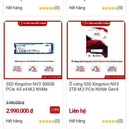
Hết hàng
(0)
Hết hàng
(0)
SSD Kingston NV3 500GB
Ổ cứng SSD Kingston NV3
PCIe 4.0 x4 M.2 NVMe
2TB M.2 PCIe NVMe Gen4
3.490.000 đ
2.990.000 đ
Liên hệ
-14%
Hết hàng
(0)
Hết hàng
(0)