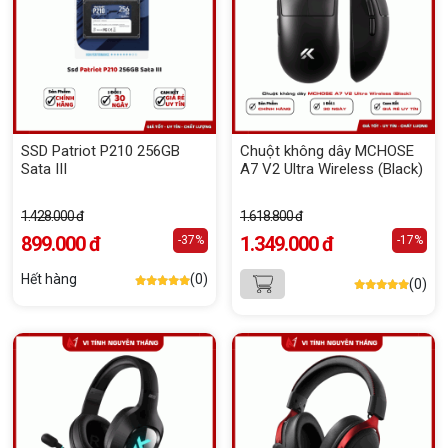
SSD Patriot P210 256GB
Chuột không dây MCHOSE
Sata III
A7 V2 Ultra Wireless (Black)
1.428.000 đ
1.618.800 đ
899.000 đ
1.349.000 đ
-37%
-17%
Hết hàng
(0)
(0)