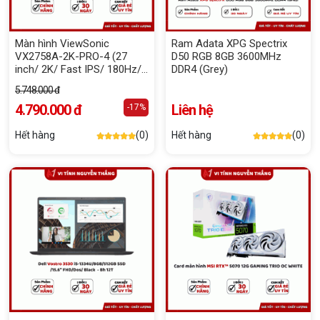
Màn hình ViewSonic
Ram Adata XPG Spectrix
VX2758A-2K-PRO-4 (27
D50 RGB 8GB 3600MHz
inch/ 2K/ Fast IPS/ 180Hz/
DDR4 (Grey)
1ms)
5.748.000 đ
4.790.000 đ
Liên hệ
-17%
Hết hàng
(0)
Hết hàng
(0)