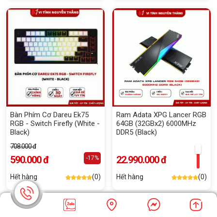
Bàn Phím Cơ Dareu Ek75
Ram Adata XPG Lancer RGB
RGB - Switch Firefly (White -
64GB (32GBx2) 6000MHz
Black)
DDR5 (Black)
708.000 đ
590.000 đ
22.990.000 đ
-17%
Hết hàng
(0)
Hết hàng
(0)