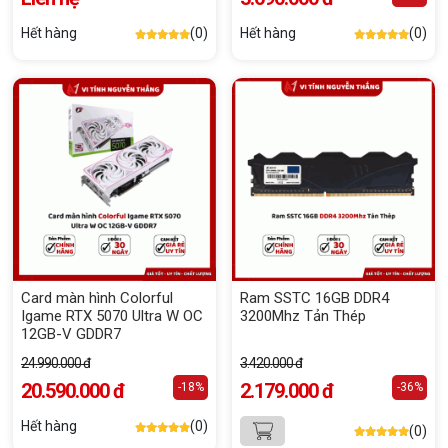
Hết hàng
(0)
Hết hàng
(0)
Card màn hình Colorful
Ram SSTC 16GB DDR4
Igame RTX 5070 Ultra W OC
3200Mhz Tản Thép
12GB-V GDDR7
24.990.000 đ
3.420.000 đ
20.590.000 đ
2.179.000 đ
-18%
-36%
Hết hàng
(0)
(0)