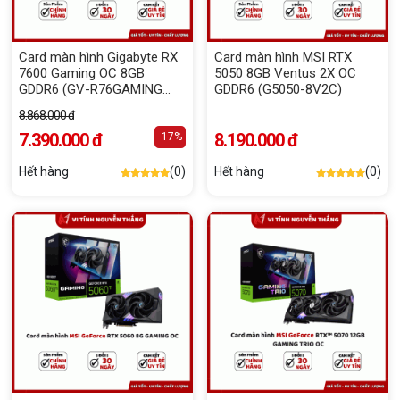
Card màn hình Gigabyte RX
Card màn hình MSI RTX
7600 Gaming OC 8GB
5050 8GB Ventus 2X OC
GDDR6 (GV-R76GAMING
GDDR6 (G5050-8V2C)
OC-8GD)
8.868.000 đ
7.390.000 đ
8.190.000 đ
-17%
Hết hàng
(0)
Hết hàng
(0)