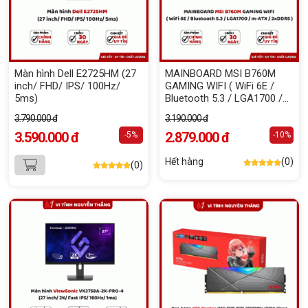
Màn hình Dell E2725HM (27
MAINBOARD MSI B760M
inch/ FHD/ IPS/ 100Hz/
GAMING WIFI ( WiFi 6E /
5ms)
Bluetooth 5.3 / LGA1700 /
m-ATX / 2xDDR5 )
3.790.000 đ
3.190.000 đ
3.590.000 đ
2.879.000 đ
-5%
-10%
Hết hàng
(0)
(0)