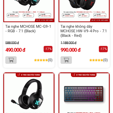
Tai nghe MCHOSE MC-G9-1
Tai nghe không dây
- RGB - 7.1 (Black)
MCHOSE HW-V9-4 Pro - 7.1
(Black - Red)
588.000 đ
1.188.000 đ
490.000 đ
990.000 đ
-17%
-17%
(0)
(0)