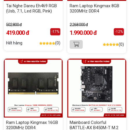
Tai Nghe Dareu Eh469 RGB
Ram Laptop Kingmax 8GB
(Usb, 7.1, Led RGB, Pink)
3200MHz DDR4
502.800 đ
2.268.000 đ
419.000 đ
1.990.000 đ
-17%
-12%
Hết hàng
(0)
(0)
Ram Laptop Kingmax 16GB
Mainboard Colorful
3200MHz DDR4
BATTLE-AX B450M-T M.2