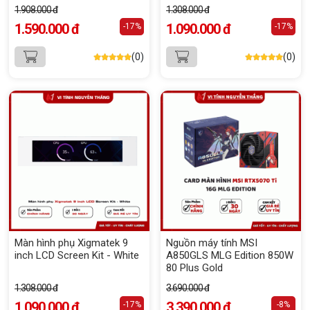
1.908.000 đ
1.308.000 đ
1.590.000 đ
1.090.000 đ
-17%
-17%
(0)
(0)
Màn hình phụ Xigmatek 9
Nguồn máy tính MSI
inch LCD Screen Kit - White
A850GLS MLG Edition 850W
80 Plus Gold
1.308.000 đ
3.690.000 đ
1.090.000 đ
3.390.000 đ
-17%
-8%