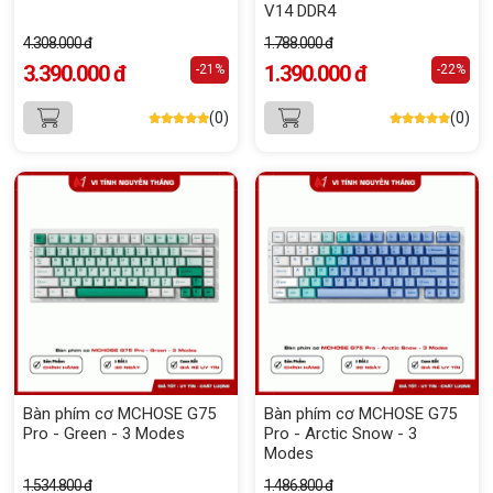
V14 DDR4
4.308.000 đ
1.788.000 đ
3.390.000 đ
1.390.000 đ
-21%
-22%
(0)
(0)
Bàn phím cơ MCHOSE G75
Bàn phím cơ MCHOSE G75
Pro - Green - 3 Modes
Pro - Arctic Snow - 3
Modes
1.534.800 đ
1.486.800 đ