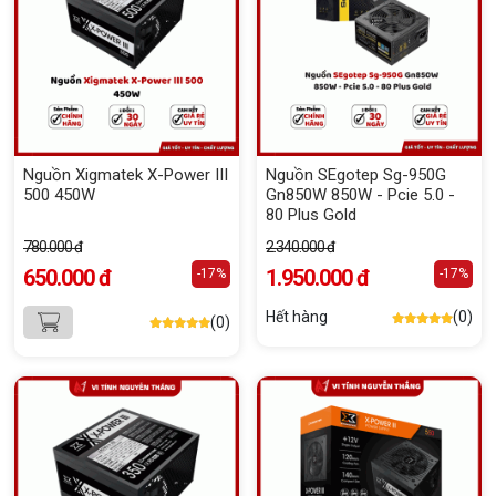
Nguồn Xigmatek X-Power III
Nguồn SEgotep Sg-950G
500 450W
Gn850W 850W - Pcie 5.0 -
80 Plus Gold
780.000 đ
2.340.000 đ
650.000 đ
1.950.000 đ
-17%
-17%
Hết hàng
(0)
(0)