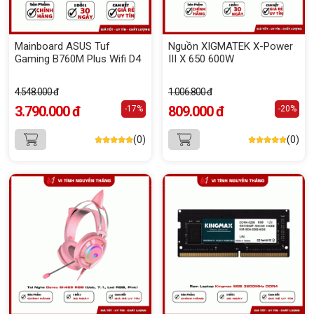
Mainboard ASUS Tuf
Nguồn XIGMATEK X-Power
Gaming B760M Plus Wifi D4
III X 650 600W
4.548.000 đ
1.006.800 đ
3.790.000 đ
809.000 đ
-17%
-20%
(0)
(0)