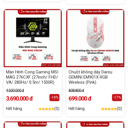
Màn Hình Cong Gaming MSI
Chuột không dây Dareu
MAG 276CXF (27inch/ FHD/
GEMINI EM901X RGB
VA/ 280Hz/ 0.5m/ 1500R)
Wireless (Pink)
4.500.000 đ
838.800 đ
3.690.000 đ
699.000 đ
-18%
-17%
Hết hàng
(0)
Hết hàng
(0)