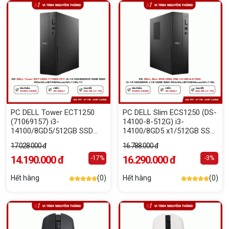
PC DELL Tower ECT1250
PC DELL Slim ECS1250 (DS-
(71069157) i3-
14100-8-512G) i3-
14100/8GD5/512GB SSD
14100/8GD5 x1/512GB SSD
PCIe/WLn/BT/KB/Mouse/Win11SL/1Y
PCIe/WLn/BT/KB/Mouse/Win1
17.028.000 đ
16.788.000 đ
14.190.000 đ
16.290.000 đ
-17%
-3%
Hết hàng
(0)
Hết hàng
(0)