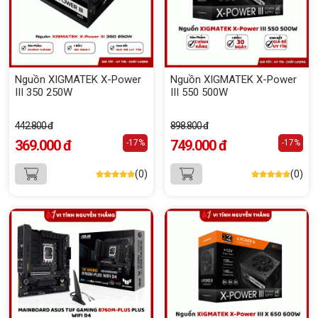
Nguồn XIGMATEK X-Power
Nguồn XIGMATEK X-Power
III 350 250W
III 550 500W
442.800 đ
898.800 đ
369.000 đ
749.000 đ
-17%
-17%
(0)
(0)