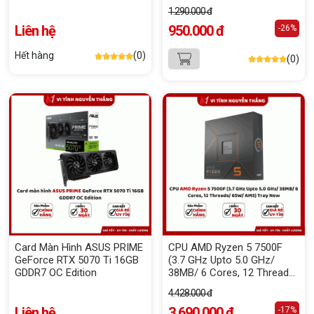
1.290.000 đ
Liên hệ
950.000 đ
-26%
Hết hàng
(0)
(0)
Card Màn Hình ASUS PRIME
CPU AMD Ryzen 5 7500F
GeForce RTX 5070 Ti 16GB
(3.7 GHz Upto 5.0 GHz/
GDDR7 OC Edition
38MB/ 6 Cores, 12 Threads/
65W/ AM5) Tray New
4.428.000 đ
Liên hệ
3.690.000 đ
-17%