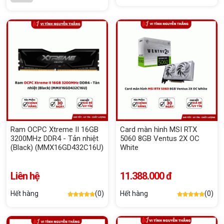
Ram OCPC Xtreme II 16GB
Card màn hình MSI RTX
3200MHz DDR4 - Tản nhiệt
5060 8GB Ventus 2X OC
(Black) (MMX16GD432C16U)
White
Liên hệ
11.388.000 đ
Hết hàng
(0)
Hết hàng
(0)