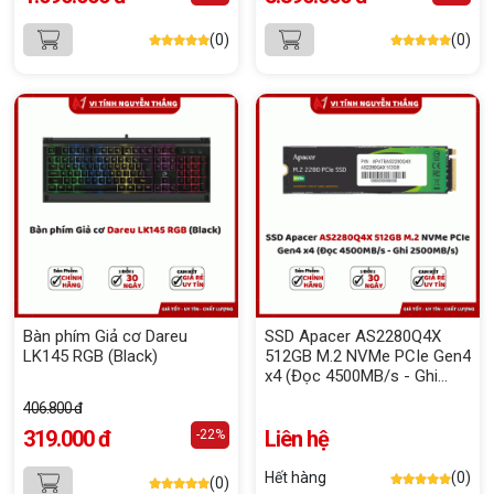
(0)
(0)
Bàn phím Giả cơ Dareu
SSD Apacer AS2280Q4X
LK145 RGB (Black)
512GB M.2 NVMe PCIe Gen4
x4 (Đọc 4500MB/s - Ghi
2500MB/s)
406.800 đ
319.000 đ
Liên hệ
-22%
Hết hàng
(0)
(0)