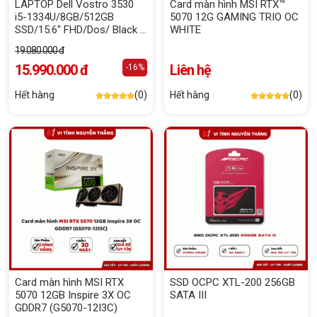
LAPTOP Dell Vostro 3530
Card màn hình MSI RTX™
i5-1334U/8GB/512GB
5070 12G GAMING TRIO OC
SSD/15.6" FHD/Dos/ Black -
WHITE
Bh 12T
19.080.000 đ
15.990.000 đ
Liên hệ
-16%
Hết hàng
(0)
Hết hàng
(0)
Card màn hình MSI RTX
SSD OCPC XTL-200 256GB
5070 12GB Inspire 3X OC
SATA III
GDDR7 (G5070-12I3C)