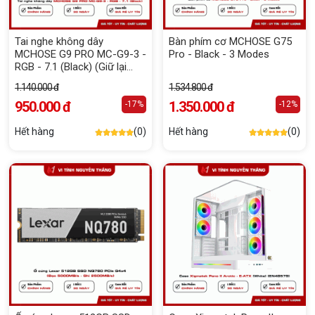
Tai nghe không dây
Bàn phím cơ MCHOSE G75
MCHOSE G9 PRO MC-G9-3 -
Pro - Black - 3 Modes
RGB - 7.1 (Black) (Giữ lại
Box để bảo hành)
1.140.000 đ
1.534.800 đ
950.000 đ
1.350.000 đ
-17%
-12%
Hết hàng
(0)
Hết hàng
(0)