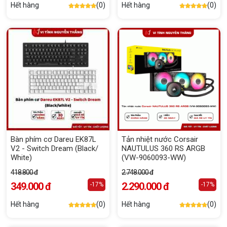
Hết hàng
(0)
Hết hàng
(0)
Bàn phím cơ Dareu EK87L
Tản nhiệt nước Corsair
V2 - Switch Dream (Black/
NAUTULUS 360 RS ARGB
White)
(VW-9060093-WW)
418.800 đ
2.748.000 đ
349.000 đ
2.290.000 đ
-17%
-17%
Hết hàng
(0)
Hết hàng
(0)