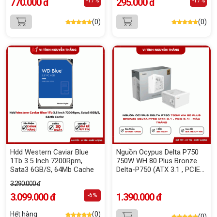
770.000 đ
295.000 đ
-17%
-17%
(0)
(0)
Hdd Western Caviar Blue
Nguồn Ocypus Delta P750
1Tb 3.5 Inch 7200Rpm,
750W WH 80 Plus Bronze
Sata3 6GB/S, 64Mb Cache
Delta-P750 (ATX 3.1 , PCIE
5.1) - Màu Trắng
3.290.000 đ
3.099.000 đ
1.390.000 đ
-6%
Hết hàng
(0)
(0)