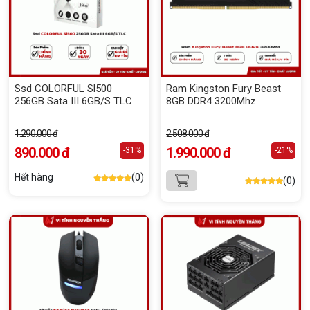
Ssd COLORFUL Sl500
Ram Kingston Fury Beast
256GB Sata III 6GB/S TLC
8GB DDR4 3200Mhz
1.290.000 đ
2.508.000 đ
890.000 đ
1.990.000 đ
-31%
-21%
Hết hàng
(0)
(0)