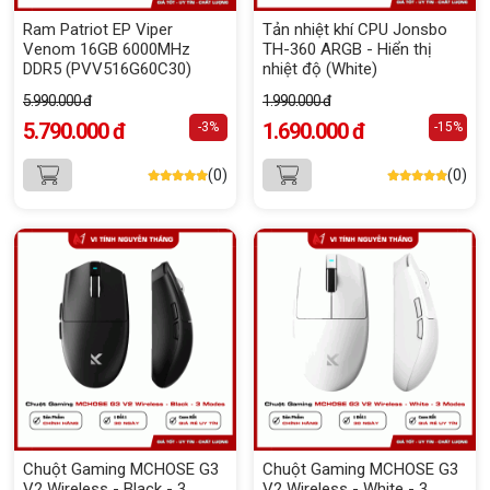
Ram Patriot EP Viper
Tản nhiệt khí CPU Jonsbo
Venom 16GB 6000MHz
TH-360 ARGB - Hiển thị
DDR5 (PVV516G60C30)
nhiệt độ (White)
5.990.000 đ
1.990.000 đ
5.790.000 đ
1.690.000 đ
-3%
-15%
(0)
(0)
Chuột Gaming MCHOSE G3
Chuột Gaming MCHOSE G3
V2 Wireless - Black - 3
V2 Wireless - White - 3