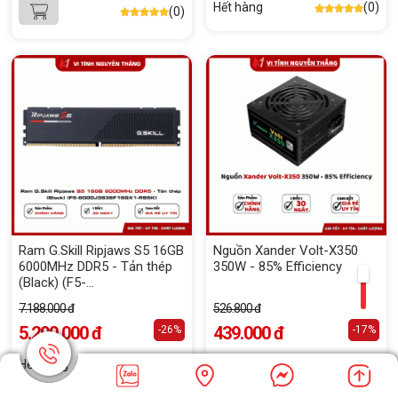
Hết hàng
(0)
(0)
Ram G.Skill Ripjaws S5 16GB
Nguồn Xander Volt-X350
6000MHz DDR5 - Tản thép
350W - 85% Efficiency
(Black) (F5-
6000J3636F16GX1-RS5K)
7.188.000 đ
526.800 đ
5.290.000 đ
439.000 đ
-26%
-17%
Hết hàng
(0)
Hết hàng
(0)