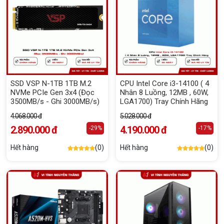
SSD VSP N-1TB 1TB M.2
CPU Intel Core i3-14100 ( 4
NVMe PCIe Gen 3x4 (Đọc
Nhân 8 Luồng, 12MB , 60W,
3500MB/s - Ghi 3000MB/s)
LGA1700) Tray Chính Hãng
4.068.000 đ
5.028.000 đ
2.890.000 đ
4.190.000 đ
-29%
-17%
Hết hàng
(0)
Hết hàng
(0)