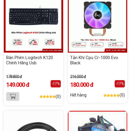
Bàn Phím Logitech K120
Tản Khí Cpu Cr-1000 Evo
Chính Hãng Usb
Black
178.800 đ
216.000 đ
149.000 đ
180.000 đ
-17%
-17%
Hết hàng
(0)
(0)