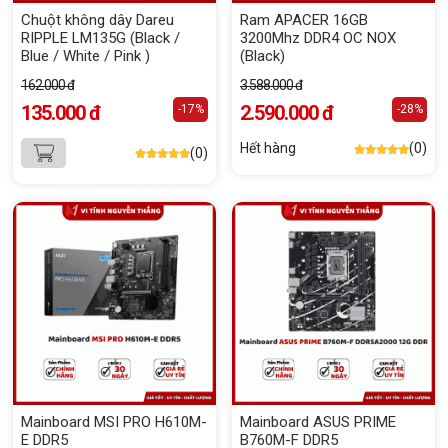
Chuột không dây Dareu
Ram APACER 16GB
RIPPLE LM135G (Black /
3200Mhz DDR4 OC NOX
Blue / White / Pink )
(Black)
162.000 đ
3.588.000 đ
135.000 đ
2.590.000 đ
-17%
-28%
Hết hàng
(0)
(0)
Mainboard MSI PRO H610M-
Mainboard ASUS PRIME
E DDR5
B760M-F DDR5