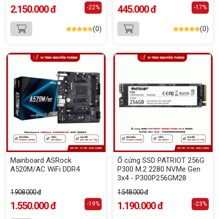
2.150.000 đ
445.000 đ
-22%
-17%
(0)
(0)
Mainboard ASRock
Ổ cứng SSD PATRIOT 256G
A520M/AC WiFi DDR4
P300 M.2 2280 NVMe Gen
3x4 - P300P256GM28
1.908.000 đ
1.548.000 đ
1.550.000 đ
1.190.000 đ
-19%
-23%