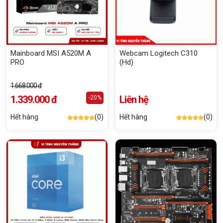
Mainboard MSI A520M A
Webcam Logitech C310
PRO
(Hd)
1.668.000 đ
1.339.000 đ
Liên hệ
-20%
Hết hàng
(0)
Hết hàng
(0)