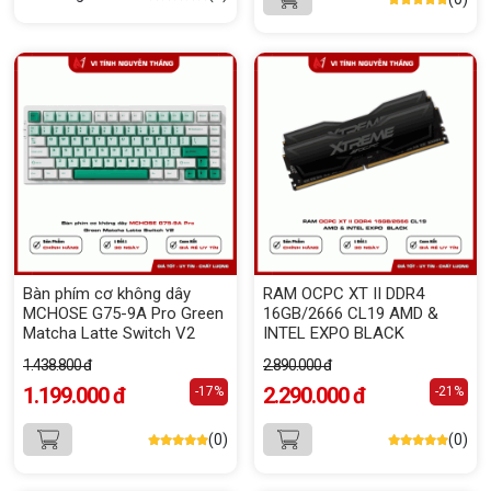
Bàn phím cơ không dây
RAM OCPC XT II DDR4
MCHOSE G75-9A Pro Green
16GB/2666 CL19 AMD &
Matcha Latte Switch V2
INTEL EXPO BLACK
1.438.800 đ
2.890.000 đ
1.199.000 đ
2.290.000 đ
-17%
-21%
(0)
(0)