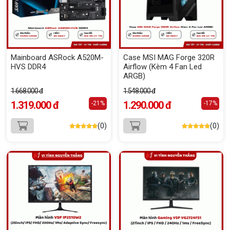
Mainboard ASRock A520M-
Case MSI MAG Forge 320R
HVS DDR4
Airflow (Kèm 4 Fan Led
ARGB)
1.668.000 đ
1.548.000 đ
1.319.000 đ
1.290.000 đ
-21%
-17%
(0)
(0)