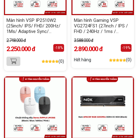
Màn hình VSP IP2510W2
Màn hình Gaming VSP
(25inch/ IPS/ FHD/ 200Hz/
VG2724FS1 (27inch / IPS /
1Ms/ Adaptive Sync/
FHD / 240Hz / 1ms /
Freesync)
FreeSync)
2.748.000 đ
3.588.000 đ
2.250.000 đ
2.890.000 đ
-18%
-19%
Hết hàng
(0)
(0)