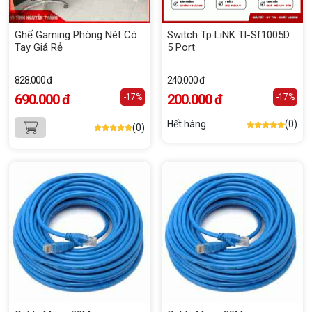
Ghế Gaming Phòng Nét Có
Switch Tp LiNK Tl-Sf1005D
Tay Giá Rẻ
5 Port
828.000 đ
240.000 đ
690.000 đ
200.000 đ
-17%
-17%
Hết hàng
(0)
(0)