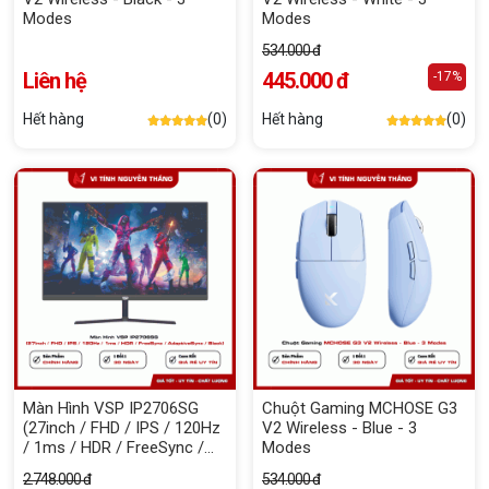
Modes
Modes
534.000 đ
Liên hệ
445.000 đ
-17%
Hết hàng
(0)
Hết hàng
(0)
Màn Hình VSP IP2706SG
Chuột Gaming MCHOSE G3
(27inch / FHD / IPS / 120Hz
V2 Wireless - Blue - 3
/ 1ms / HDR / FreeSync /
Modes
AdaptiveSync / Black)
2.748.000 đ
534.000 đ