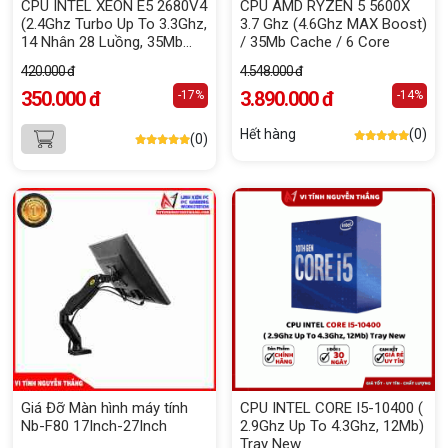
CPU INTEL XEON E5 2680V4
CPU AMD RYZEN 5 5600X
(2.4Ghz Turbo Up To 3.3Ghz,
3.7 Ghz (4.6Ghz MAX Boost)
14 Nhân 28 Luồng, 35Mb
/ 35Mb Cache / 6 Core
Cache, LGa 2011-3)
420.000 đ
4.548.000 đ
350.000 đ
3.890.000 đ
-17%
-14%
Hết hàng
(0)
(0)
Giá Đỡ Màn hình máy tính
CPU INTEL CORE I5-10400 (
Nb-F80 17Inch-27Inch
2.9Ghz Up To 4.3Ghz, 12Mb)
Tray New