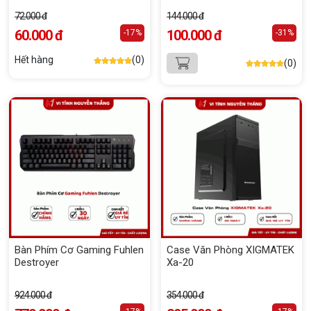
72.000 đ
144.000 đ
60.000 đ
100.000 đ
-17%
-31%
Hết hàng
(0)
(0)
Bàn Phím Cơ Gaming Fuhlen
Case Văn Phòng XIGMATEK
Destroyer
Xa-20
924.000 đ
354.000 đ