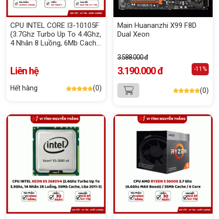
CPU INTEL CORE I3-10105F
Main Huananzhi X99 F8D
(3.7Ghz Turbo Up To 4.4Ghz,
Dual Xeon
4 Nhân 8 Luồng, 6Mb Cache,
65W) Box Chính Hãng
3.588.000 đ
Liên hệ
3.190.000 đ
-11%
Hết hàng
(0)
(0)