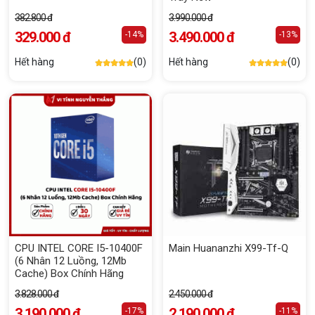
382.800 đ
3.990.000 đ
329.000 đ
3.490.000 đ
-14%
-13%
Hết hàng
(0)
Hết hàng
(0)
CPU INTEL CORE I5-10400F
Main Huananzhi X99-Tf-Q
(6 Nhân 12 Luồng, 12Mb
Cache) Box Chính Hãng
3.828.000 đ
2.450.000 đ
3.190.000 đ
2.190.000 đ
-17%
-11%