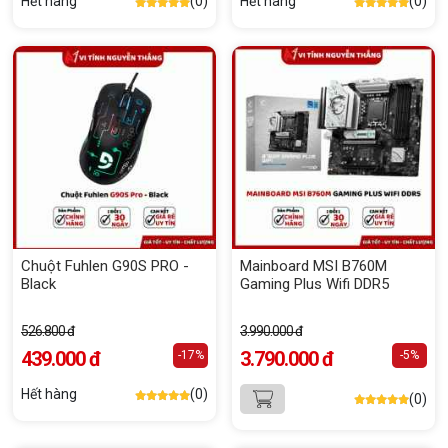
Hết hàng
(0)
Hết hàng
(0)
Chuột Fuhlen G90S PRO -
Mainboard MSI B760M
Black
Gaming Plus Wifi DDR5
526.800 đ
3.990.000 đ
439.000 đ
3.790.000 đ
-17%
-5%
Hết hàng
(0)
(0)