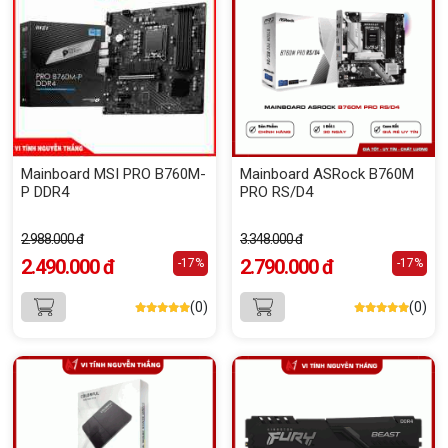
Mainboard MSI PRO B760M-
Mainboard ASRock B760M
P DDR4
PRO RS/D4
2.988.000 đ
3.348.000 đ
2.490.000 đ
2.790.000 đ
-17%
-17%
(0)
(0)