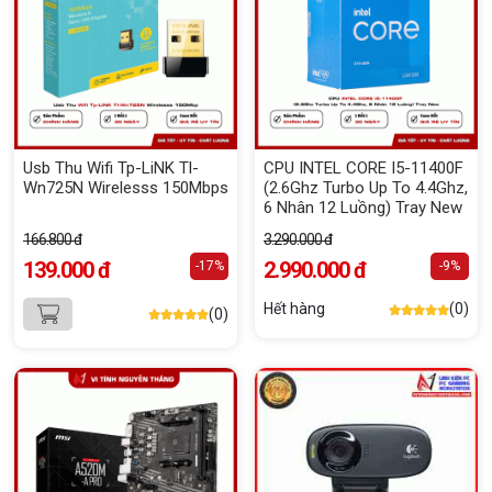
Usb Thu Wifi Tp-LiNK Tl-
CPU INTEL CORE I5-11400F
Wn725N Wirelesss 150Mbps
(2.6Ghz Turbo Up To 4.4Ghz,
6 Nhân 12 Luồng) Tray New
166.800 đ
3.290.000 đ
139.000 đ
2.990.000 đ
-17%
-9%
Hết hàng
(0)
(0)