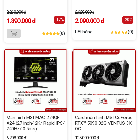
2.268.000 đ
2.628.000 đ
1.890.000 đ
2.090.000 đ
-17%
-20%
Hết hàng
(0)
(0)
Màn hình MSI MAG 274QF
Card màn hình MSI GeForce
X24 (27 inch/ 2K/ Rapid IPS/
RTX™ 5090 32G VENTUS 3X
240Hz/ 0.5ms)
OC
6.708.000 đ
125.000.000 đ