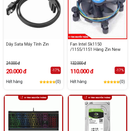
Dây Sata Máy Tính Zin
Fan Intel Sk1150
/1155/1151 Hàng Zin New
24.000 đ
132.000 đ
20.000 đ
110.000 đ
-17%
-17%
Hết hàng
(0)
Hết hàng
(0)