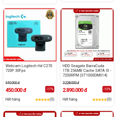
Webcam Logitech Hd C270
HDD Seagate BarraCuda
720P 30Fps
1TB 256MB Cache SATA III -
7200RPM (ST1000DM014)
540.000 đ
3.228.000 đ
450.000 đ
2.890.000 đ
-17%
-10%
Hết hàng
(0)
Hết hàng
(0)