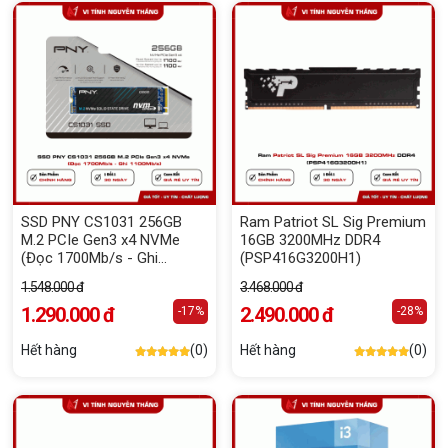
SSD PNY CS1031 256GB
Ram Patriot SL Sig Premium
M.2 PCIe Gen3 x4 NVMe
16GB 3200MHz DDR4
(Đọc 1700Mb/s - Ghi
(PSP416G3200H1)
1100Mb/s)
1.548.000 đ
3.468.000 đ
1.290.000 đ
2.490.000 đ
-17%
-28%
Hết hàng
(0)
Hết hàng
(0)