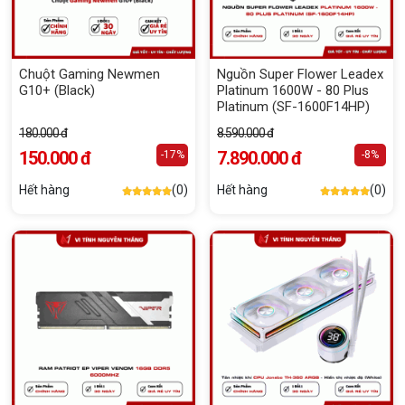
Chuột Gaming Newmen
Nguồn Super Flower Leadex
G10+ (Black)
Platinum 1600W - 80 Plus
Platinum (SF-1600F14HP)
180.000 đ
8.590.000 đ
150.000 đ
7.890.000 đ
-17%
-8%
Hết hàng
(0)
Hết hàng
(0)