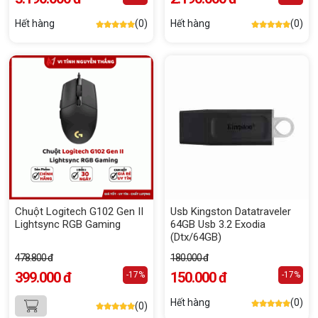
Hết hàng
(0)
Hết hàng
(0)
Chuột Logitech G102 Gen II
Usb Kingston Datatraveler
Lightsync RGB Gaming
64GB Usb 3.2 Exodia
(Dtx/64GB)
478.800 đ
180.000 đ
399.000 đ
150.000 đ
-17%
-17%
Hết hàng
(0)
(0)