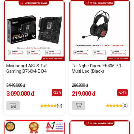
Mainboard ASUS Tuf
Tai Nghe Dareu Eh406 7.1 -
Gaming B760M-E D4
Multi Led (Black)
3.948.000 đ
286.800 đ
3.090.000 đ
219.000 đ
-22%
-24%
(0)
(0)