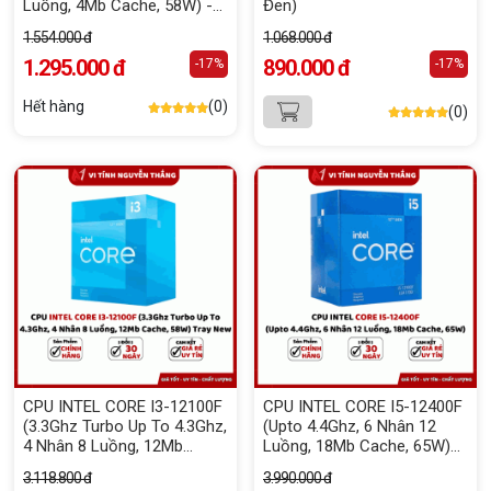
Luồng, 4Mb Cache, 58W) -
Đen)
Tray New
1.554.000 đ
1.068.000 đ
1.295.000 đ
890.000 đ
-17%
-17%
Hết hàng
(0)
(0)
CPU INTEL CORE I3-12100F
CPU INTEL CORE I5-12400F
(3.3Ghz Turbo Up To 4.3Ghz,
(Upto 4.4Ghz, 6 Nhân 12
4 Nhân 8 Luồng, 12Mb
Luồng, 18Mb Cache, 65W)
Cache, 58W) Tray New
Tray New
3.118.800 đ
3.990.000 đ