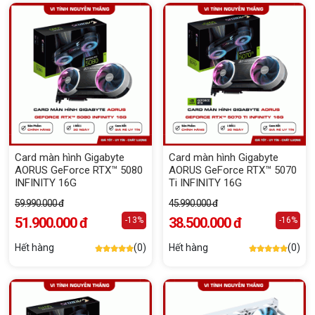
Card màn hình Gigabyte
Card màn hình Gigabyte
AORUS GeForce RTX™ 5080
AORUS GeForce RTX™ 5070
INFINITY 16G
Ti INFINITY 16G
59.990.000 đ
45.990.000 đ
51.900.000 đ
38.500.000 đ
-13%
-16%
Hết hàng
(0)
Hết hàng
(0)