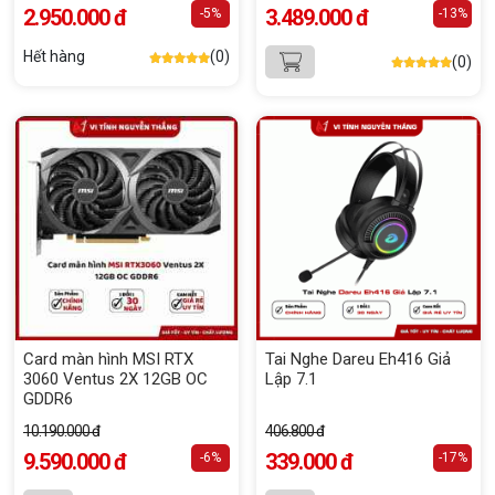
2.950.000 đ
3.489.000 đ
-5%
-13%
Hết hàng
(0)
(0)
Card màn hình MSI RTX
Tai Nghe Dareu Eh416 Giả
3060 Ventus 2X 12GB OC
Lập 7.1
GDDR6
10.190.000 đ
406.800 đ
9.590.000 đ
339.000 đ
-6%
-17%