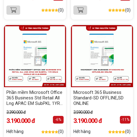
(0)
(0)
Phần mềm Microsoft Office
Microsoft 365 Business
365 Business Std Retail All
Standard-SD OFFLINE,SD
Lng APAC EM SubPKL 1YR
ONLINE
Onln DwnLd NR KLQ-00209
3.390.000 đ
3.590.000 đ
3.190.000 đ
3.190.000 đ
-6%
-11%
Hết hàng
(0)
Hết hàng
(0)