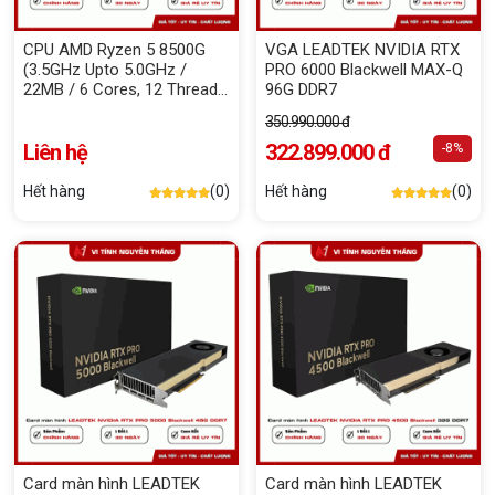
CPU AMD Ryzen 5 8500G
VGA LEADTEK NVIDIA RTX
(3.5GHz Upto 5.0GHz /
PRO 6000 Blackwell MAX-Q
22MB / 6 Cores, 12 Threads
96G DDR7
/ 65W / Socket AM5)
350.990.000 đ
Liên hệ
322.899.000 đ
-8%
Hết hàng
(0)
Hết hàng
(0)
Card màn hình LEADTEK
Card màn hình LEADTEK