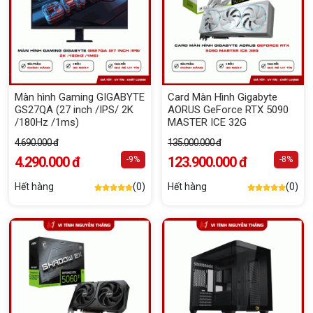
Màn hình Gaming GIGABYTE
Card Màn Hình Gigabyte
GS27QA (27 inch /IPS/ 2K
AORUS GeForce RTX 5090
/180Hz /1ms)
MASTER ICE 32G
4.690.000 đ
135.000.000 đ
4.290.000 đ
123.900.000 đ
-9%
-8%
Hết hàng
(0)
Hết hàng
(0)