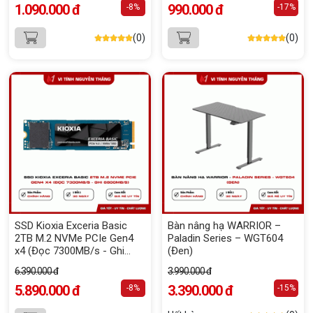
1.090.000 đ
990.000 đ
-8%
-17%
(0)
(0)
SSD Kioxia Exceria Basic
Bàn nâng hạ WARRIOR –
2TB M.2 NVMe PCIe Gen4
Paladin Series – WGT604
x4 (Đọc 7300MB/s - Ghi
(Đen)
6800MB/s)
6.390.000 đ
3.990.000 đ
5.890.000 đ
3.390.000 đ
-8%
-15%