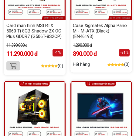
Card màn hình MSI RTX
Case Xigmatek Alpha Pano
5060 Ti 8GB Shadow 2X OC
M - M-ATX (Black)
Plus GDDR7 (G506T-8S2CP)
(EN46193)
11.390.000 đ
1.290.000 đ
11.290.000 đ
890.000 đ
-1%
-31%
Hết hàng
(0)
(0)