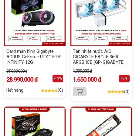
Card màn hình Gigabyte
Tản nhiệt nước AIO
AORUS GeForce RTX™ 5070
GIGABYTE EAGLE 360I
INFINITY 12G
ARGB ICE (GP-GIGABYTE
GME 360I)
35.990.000 đ
1.799.000 đ
28.990.000 đ
1.650.000 đ
-19%
-8%
Hết hàng
(0)
(0)