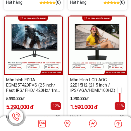
Hết hàng
(0)
Hết hàng
(0)
Màn hình EDRA
Màn Hình LCD AOC
EGM25F420PVS (25 inch/
22B15H2 (21.5 inch /
Fast IPS/ FHD/ 420Hz/ 1ms
IPS/VGA/HDMI/100HZ)
)
5.990.000 đ
1.790.000 đ
5.290.000 đ
1.590.000 đ
-12%
-11%
Hết hàng
(0)
Hết hàng
(0)