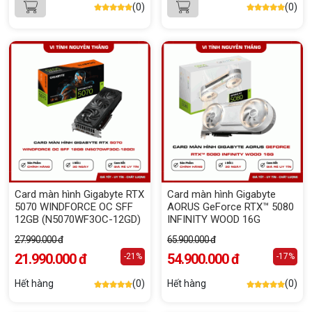
(0)
(0)
Card màn hình Gigabyte RTX
Card màn hình Gigabyte
5070 WINDFORCE OC SFF
AORUS GeForce RTX™ 5080
12GB (N5070WF3OC-12GD)
INFINITY WOOD 16G
27.990.000 đ
65.900.000 đ
21.990.000 đ
54.900.000 đ
-21%
-17%
Hết hàng
(0)
Hết hàng
(0)