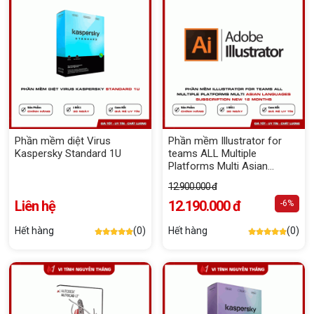
Phần mềm diệt Virus
Phần mềm Illustrator for
Kaspersky Standard 1U
teams ALL Multiple
Platforms Multi Asian
Languages Subscription
12.900.000 đ
New 12 months
Liên hệ
12.190.000 đ
-6%
Hết hàng
(0)
Hết hàng
(0)