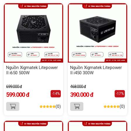
Nguồn Xigmatek Litepower
Nguồn Xigmatek Litepower
II i650 500W
II i450 300W
699.000 đ
468.000 đ
599.000 đ
390.000 đ
-14%
-17%
(0)
(0)