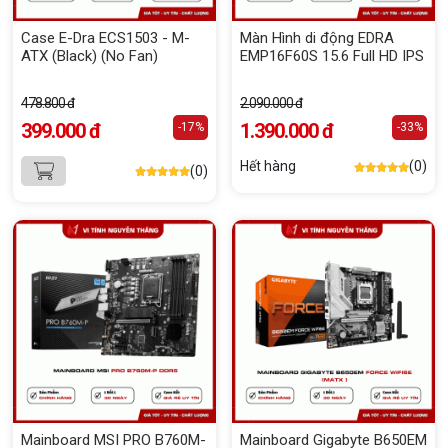
Case E-Dra ECS1503 - M-
Màn Hình di động EDRA
ATX (Black) (No Fan)
EMP16F60S 15.6 Full HD IPS
478.800 đ
2.090.000 đ
399.000 đ
1.390.000 đ
-17%
-33%
Hết hàng
(0)
(0)
Mainboard MSI PRO B760M-
Mainboard Gigabyte B650EM