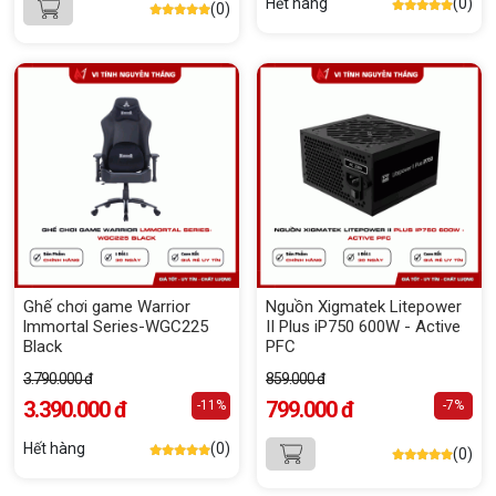
Hết hàng
(0)
(0)
Ghế chơi game Warrior
Nguồn Xigmatek Litepower
lmmortal Series-WGC225
II Plus iP750 600W - Active
Black
PFC
3.790.000 đ
859.000 đ
3.390.000 đ
799.000 đ
-11%
-7%
Hết hàng
(0)
(0)