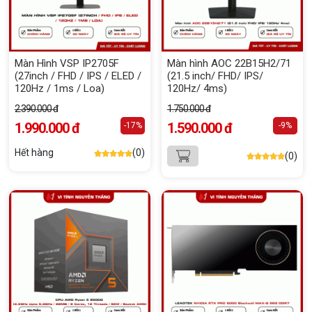
Màn Hình VSP IP2705F
Màn hình AOC 22B15H2/71
(27inch / FHD / IPS / ELED /
(21.5 inch/ FHD/ IPS/
120Hz / 1ms / Loa)
120Hz/ 4ms)
2.390.000 đ
1.750.000 đ
1.990.000 đ
1.590.000 đ
-17%
-9%
Hết hàng
(0)
(0)