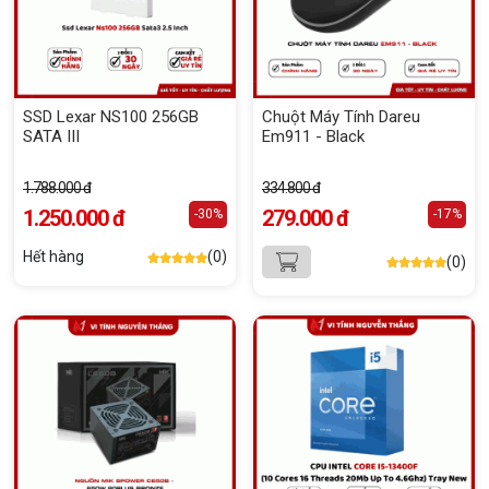
SSD Lexar NS100 256GB
Chuột Máy Tính Dareu
SATA III
Em911 - Black
1.788.000 đ
334.800 đ
1.250.000 đ
279.000 đ
-30%
-17%
Hết hàng
(0)
(0)