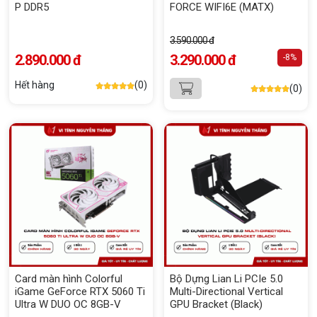
P DDR5
FORCE WIFI6E (MATX)
3.590.000 đ
2.890.000 đ
3.290.000 đ
-8%
Hết hàng
(0)
(0)
Card màn hình Colorful
Bộ Dựng Lian Li PCIe 5.0
iGame GeForce RTX 5060 Ti
Multi-Directional Vertical
Ultra W DUO OC 8GB-V
GPU Bracket (Black)