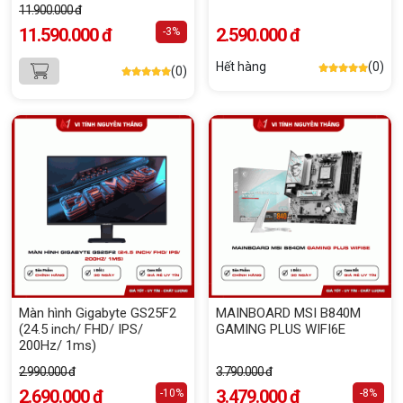
11.900.000 đ
11.590.000 đ
2.590.000 đ
-3%
Hết hàng
(0)
(0)
Màn hình Gigabyte GS25F2
MAINBOARD MSI B840M
(24.5 inch/ FHD/ IPS/
GAMING PLUS WIFI6E
200Hz/ 1ms)
2.990.000 đ
3.790.000 đ
2.690.000 đ
3.479.000 đ
-10%
-8%