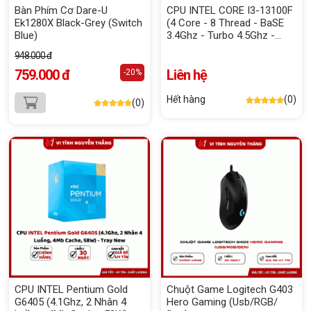
Bàn Phím Cơ Dare-U
CPU INTEL CORE I3-13100F
Ek1280X Black-Grey (Switch
(4 Core - 8 Thread - BaSE
Blue)
3.4Ghz - Turbo 4.5Ghz -
Cache 12Mb) Tray
948.000 đ
759.000 đ
Liên hệ
-20%
Hết hàng
(0)
(0)
CPU INTEL Pentium Gold
Chuột Game Logitech G403
G6405 (4.1Ghz, 2 Nhân 4
Hero Gaming (Usb/RGB/