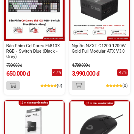
Bàn Phím Cơ Dareu Ek810X
Nguồn NZXT C1200 1200W
RGB - Switch Blue (Black -
Gold Full Modular ATX V3.0
Grey)
780.000 đ
4.788.000 đ
650.000 đ
3.990.000 đ
-17%
-17%
(0)
(0)