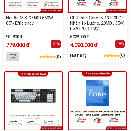
Nguồn MIK C650B 650W -
CPU Intel Core i5-13400F(10
85% Efficiency
Nhân 16 Luồng, 20MB , 65W,
LGA1700) Tray
982.800 đ
5.028.000 đ
779.000 đ
4.090.000 đ
-21%
-19%
Hết hàng
(0)
(0)