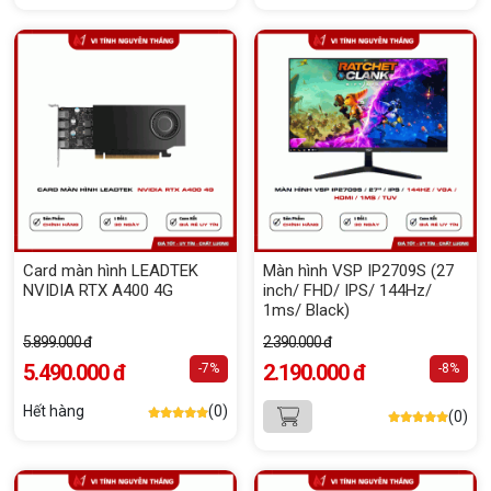
Card màn hình LEADTEK
Màn hình VSP IP2709S (27
NVIDIA RTX A400 4G
inch/ FHD/ IPS/ 144Hz/
1ms/ Black)
5.899.000 đ
2.390.000 đ
5.490.000 đ
2.190.000 đ
-7%
-8%
Hết hàng
(0)
(0)