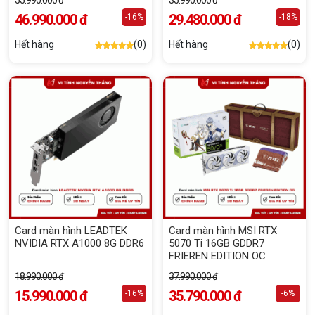
55.990.000 đ
35.990.000 đ
46.990.000 đ
29.480.000 đ
-16%
-18%
Hết hàng
(0)
Hết hàng
(0)
Card màn hình LEADTEK
Card màn hình MSI RTX
NVIDIA RTX A1000 8G DDR6
5070 Ti 16GB GDDR7
FRIEREN EDITION OC
18.990.000 đ
37.990.000 đ
15.990.000 đ
35.790.000 đ
-16%
-6%