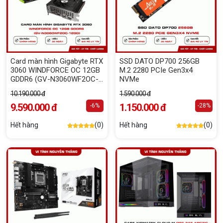
Card màn hình Gigabyte RTX
SSD DATO DP700 256GB
3060 WINDFORCE OC 12GB
M.2 2280 PCIe Gen3x4
GDDR6 (GV-N3060WF2OC-
NVMe
12GD)
10.190.000 đ
1.590.000 đ
9.590.000 đ
1.150.000 đ
-6%
-28%
Hết hàng
(0)
Hết hàng
(0)