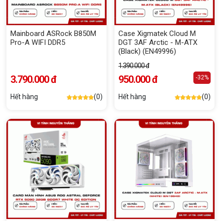
Mainboard ASRock B850M
Case Xigmatek Cloud M
Pro-A WIFI DDR5
DGT 3AF Arctic - M-ATX
(Black) (EN49996)
1.390.000 đ
3.790.000 đ
950.000 đ
-32%
Hết hàng
(0)
Hết hàng
(0)