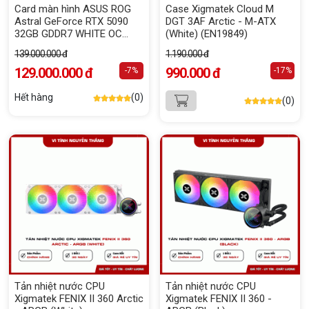
Card màn hình ASUS ROG
Case Xigmatek Cloud M
Astral GeForce RTX 5090
DGT 3AF Arctic - M-ATX
32GB GDDR7 WHITE OC
(White) (EN19849)
Edition
139.000.000 đ
1.190.000 đ
129.000.000 đ
990.000 đ
-7%
-17%
Hết hàng
(0)
(0)
Tản nhiệt nước CPU
Tản nhiệt nước CPU
Xigmatek FENIX II 360 Arctic
Xigmatek FENIX II 360 -