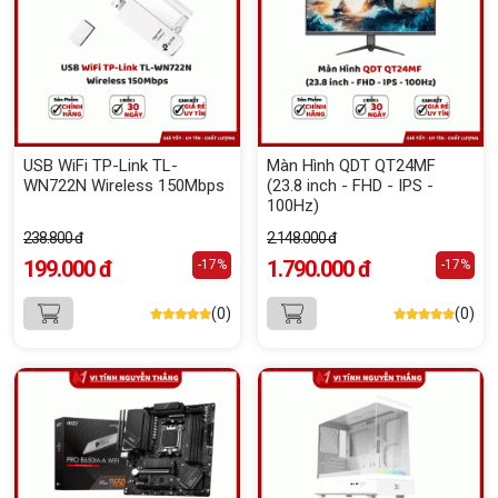
USB WiFi TP-Link TL-
Màn Hình QDT QT24MF
WN722N Wireless 150Mbps
(23.8 inch - FHD - IPS -
100Hz)
238.800 đ
2.148.000 đ
199.000 đ
1.790.000 đ
-17%
-17%
(0)
(0)