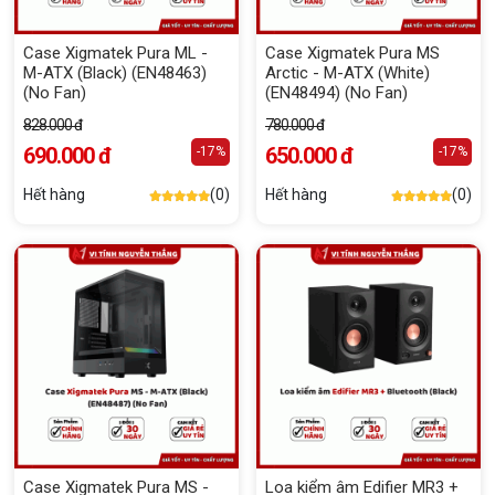
Case Xigmatek Pura ML -
Case Xigmatek Pura MS
M-ATX (Black) (EN48463)
Arctic - M-ATX (White)
(No Fan)
(EN48494) (No Fan)
828.000 đ
780.000 đ
690.000 đ
650.000 đ
-17%
-17%
Hết hàng
(0)
Hết hàng
(0)
Case Xigmatek Pura MS -
Loa kiểm âm Edifier MR3 +