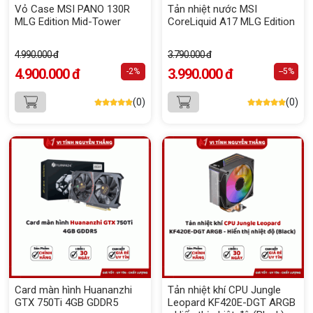
Vỏ Case MSI PANO 130R
Tản nhiệt nước MSI
MLG Edition Mid-Tower
CoreLiquid A17 MLG Edition
4.990.000 đ
3.790.000 đ
4.900.000 đ
3.990.000 đ
-2%
--5%
(0)
(0)
Card màn hình Huananzhi
Tản nhiệt khí CPU Jungle
GTX 750Ti 4GB GDDR5
Leopard KF420E-DGT ARGB