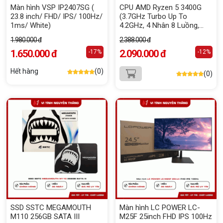
Màn hình VSP IP2407SG (
CPU AMD Ryzen 5 3400G
23.8 inch/ FHD/ IPS/ 100Hz/
(3.7GHz Turbo Up To
1ms/ White)
4.2GHz, 4 Nhân 8 Luồng,
4MB Cache, 65W, AM4) Box
1.980.000 đ
2.388.000 đ
Chính Hãng
1.650.000 đ
2.090.000 đ
-17%
-12%
Hết hàng
(0)
(0)
SSD SSTC MEGAMOUTH
Màn hình LC POWER LC-
M110 256GB SATA III
M25F 25inch FHD IPS 100Hz