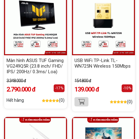
Màn hình ASUS TUF Gaming
USB WiFi TP-Link TL-
VG249Q5R (23.8 inch/ FHD/
WN725N Wireless 150Mbps
IPS/ 200Hz/ 0.3ms/ Loa)
3.348.000 đ
154.800 đ
2.790.000 đ
139.000 đ
-17%
-10%
Hết hàng
(0)
(0)