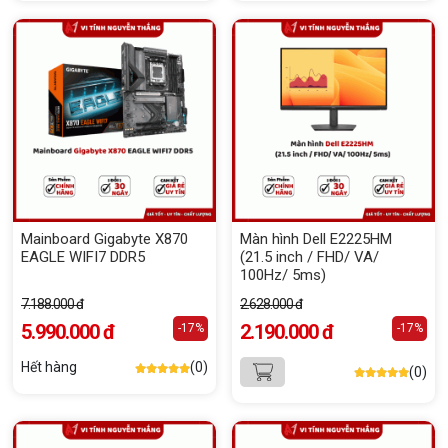
Mainboard Gigabyte X870
Màn hình Dell E2225HM
EAGLE WIFI7 DDR5
(21.5 inch / FHD/ VA/
100Hz/ 5ms)
7.188.000 đ
2.628.000 đ
5.990.000 đ
2.190.000 đ
-17%
-17%
Hết hàng
(0)
(0)