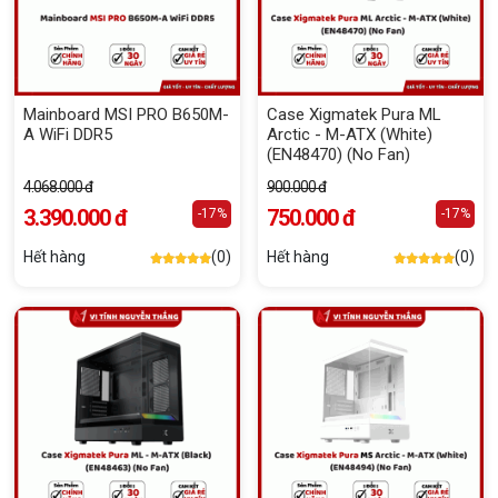
Mainboard MSI PRO B650M-
Case Xigmatek Pura ML
A WiFi DDR5
Arctic - M-ATX (White)
(EN48470) (No Fan)
4.068.000 đ
900.000 đ
3.390.000 đ
750.000 đ
-17%
-17%
Hết hàng
(0)
Hết hàng
(0)