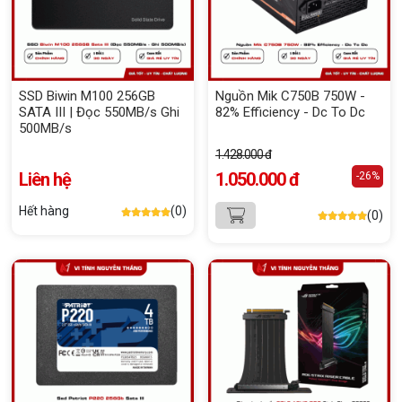
SSD Biwin M100 256GB
Nguồn Mik C750B 750W -
SATA III | Đọc 550MB/s Ghi
82% Efficiency - Dc To Dc
500MB/s
1.428.000 đ
Liên hệ
1.050.000 đ
-26%
Hết hàng
(0)
(0)