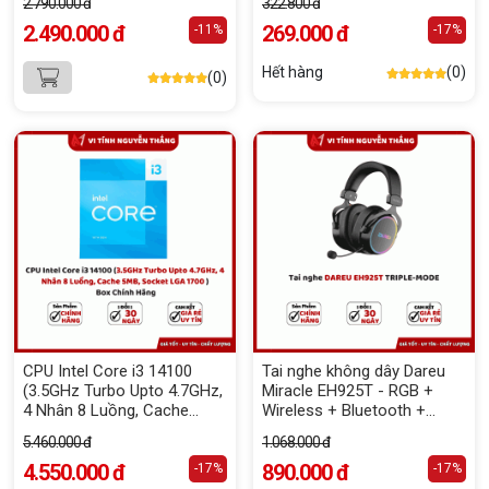
2.790.000 đ
322.800 đ
2.490.000 đ
269.000 đ
-11%
-17%
Hết hàng
(0)
(0)
CPU Intel Core i3 14100
Tai nghe không dây Dareu
(3.5GHz Turbo Upto 4.7GHz,
Miracle EH925T - RGB +
4 Nhân 8 Luồng, Cache
Wireless + Bluetooth +
5MB, Socket LGA 1700 )
Triple Mode (Black)
5.460.000 đ
1.068.000 đ
Box Chính Hãng
4.550.000 đ
890.000 đ
-17%
-17%