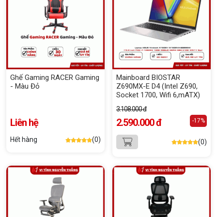
Ghế Gaming RACER Gaming
Mainboard BIOSTAR
- Màu Đỏ
Z690MX-E D4 (Intel Z690,
Socket 1700, Wifi 6,mATX)
3.108.000 đ
Liên hệ
2.590.000 đ
-17%
Hết hàng
(0)
(0)