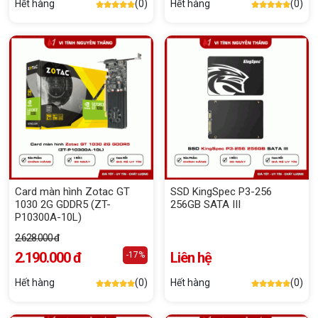
Hết hàng
(0)
Hết hàng
(0)
Card màn hình Zotac GT
SSD KingSpec P3-256
1030 2G GDDR5 (ZT-
256GB SATA III
P10300A-10L)
2.628.000 đ
2.190.000 đ
Liên hệ
-17%
Hết hàng
(0)
Hết hàng
(0)