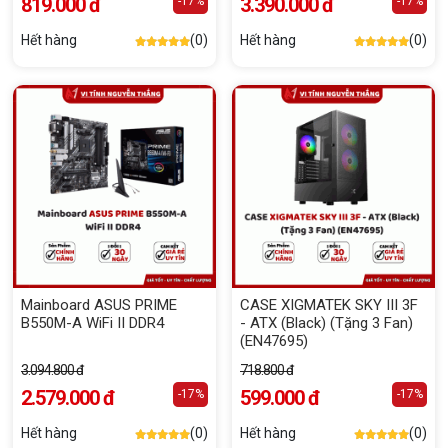
819.000 đ
3.390.000 đ
-17%
-17%
Hết hàng
(0)
Hết hàng
(0)
Mainboard ASUS PRIME
CASE XIGMATEK SKY III 3F
B550M-A WiFi II DDR4
- ATX (Black) (Tặng 3 Fan)
(EN47695)
3.094.800 đ
718.800 đ
2.579.000 đ
599.000 đ
-17%
-17%
Hết hàng
(0)
Hết hàng
(0)