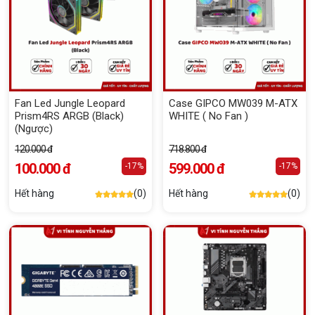
Fan Led Jungle Leopard
Case GIPCO MW039 M-ATX
Prism4RS ARGB (Black)
WHITE ( No Fan )
(Ngược)
120.000 đ
718.800 đ
100.000 đ
599.000 đ
-17%
-17%
Hết hàng
(0)
Hết hàng
(0)