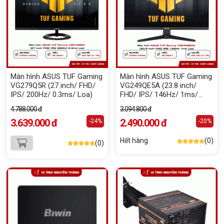
Màn hình ASUS TUF Gaming
Màn hình ASUS TUF Gaming
VG279Q5R (27 inch/ FHD/
VG249QE5A (23.8 inch/
IPS/ 200Hz/ 0.3ms/ Loa)
FHD/ IPS/ 146Hz/ 1ms/
Loa)
4.788.000 đ
3.094.800 đ
3.639.000 đ
2.490.000 đ
-24%
-20%
Hết hàng
(0)
(0)