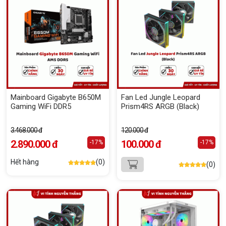
Mainboard Gigabyte B650M
Fan Led Jungle Leopard
Gaming WiFi DDR5
Prism4RS ARGB (Black)
3.468.000 đ
120.000 đ
2.890.000 đ
100.000 đ
-17%
-17%
Hết hàng
(0)
(0)