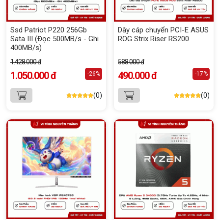
Ssd Patriot P220 256Gb
Dây cáp chuyển PCI-E ASUS
Sata III (Đọc 500MB/s - Ghi
ROG Strix Riser RS200
400MB/s)
1.428.000 đ
588.000 đ
1.050.000 đ
490.000 đ
-26%
-17%
(0)
(0)