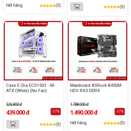
Hết hàng
(0)
(0)
Case E-Dra ECS1503 - M-
Mainboard ASRock B450M-
ATX (White) (No Fan)
HDV R4.0 DDR4
526.800 đ
1.788.000 đ
439.000 đ
1.490.000 đ
-17%
-17%
Hết hàng
(0)
(0)