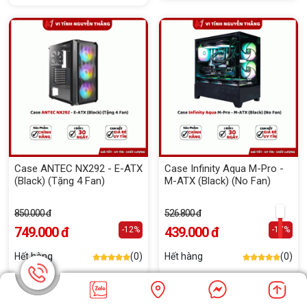
Case ANTEC NX292 - E-ATX
Case Infinity Aqua M-Pro -
(Black) (Tặng 4 Fan)
M-ATX (Black) (No Fan)
850.000 đ
526.800 đ
749.000 đ
439.000 đ
-12%
-17%
Hết hàng
(0)
Hết hàng
(0)