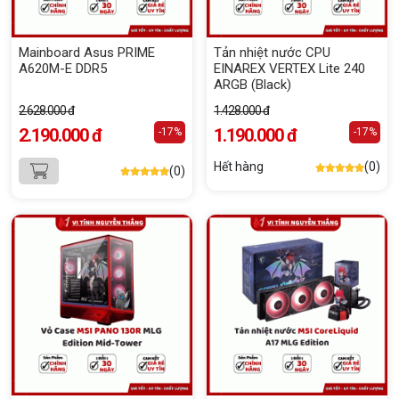
Mainboard Asus PRIME
Tản nhiệt nước CPU
A620M-E DDR5
EINAREX VERTEX Lite 240
ARGB (Black)
2.628.000 đ
1.428.000 đ
2.190.000 đ
1.190.000 đ
-17%
-17%
Hết hàng
(0)
(0)