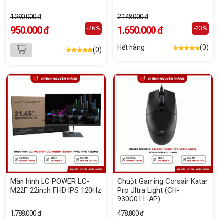
1.290.000 đ
2.148.000 đ
950.000 đ
1.650.000 đ
-26%
-23%
Hết hàng
(0)
(0)
Màn hình LC POWER LC-
Chuột Gaming Corsair Katar
M22F 22inch FHD IPS 120Hz
Pro Ultra Light (CH-
930C011-AP)
1.788.000 đ
478.800 đ