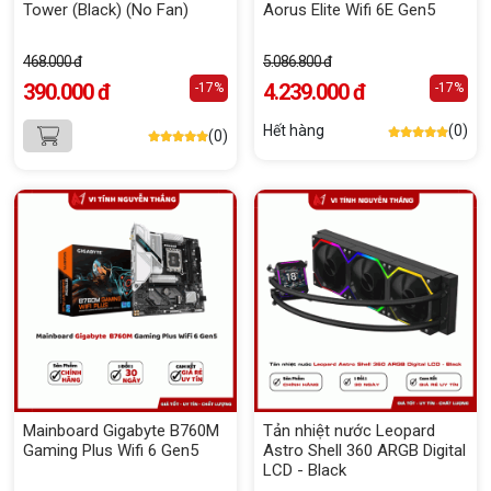
Tower (Black) (No Fan)
Aorus Elite Wifi 6E Gen5
468.000 đ
5.086.800 đ
390.000 đ
4.239.000 đ
-17%
-17%
Hết hàng
(0)
(0)
Mainboard Gigabyte B760M
Tản nhiệt nước Leopard
Gaming Plus Wifi 6 Gen5
Astro Shell 360 ARGB Digital
LCD - Black