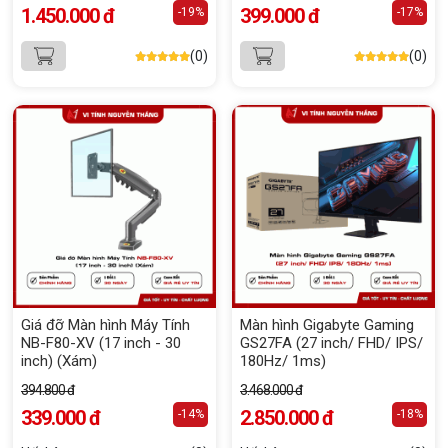
1.450.000 đ
399.000 đ
-19%
-17%
(0)
(0)
Giá đỡ Màn hình Máy Tính
Màn hình Gigabyte Gaming
NB-F80-XV (17 inch - 30
GS27FA (27 inch/ FHD/ IPS/
inch) (Xám)
180Hz/ 1ms)
394.800 đ
3.468.000 đ
339.000 đ
2.850.000 đ
-14%
-18%