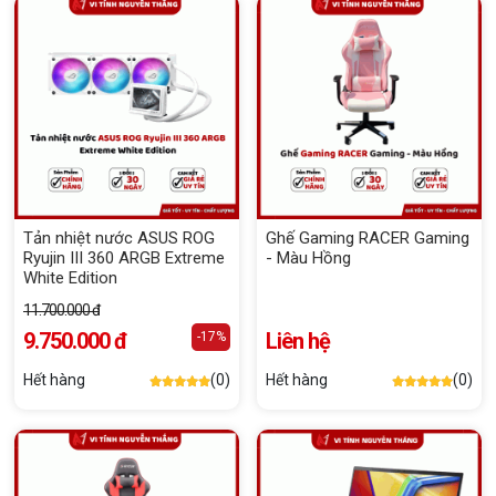
Tản nhiệt nước ASUS ROG
Ghế Gaming RACER Gaming
Ryujin III 360 ARGB Extreme
- Màu Hồng
White Edition
11.700.000 đ
9.750.000 đ
Liên hệ
-17%
Hết hàng
(0)
Hết hàng
(0)