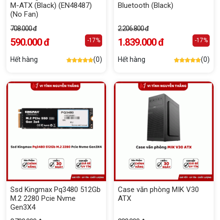
M-ATX (Black) (EN48487)
Bluetooth (Black)
(No Fan)
708.000 đ
2.206.800 đ
590.000 đ
1.839.000 đ
-17%
-17%
Hết hàng
(0)
Hết hàng
(0)
Ssd Kingmax Pq3480 512Gb
Case văn phòng MIK V30
M.2 2280 Pcie Nvme
ATX
Gen3X4