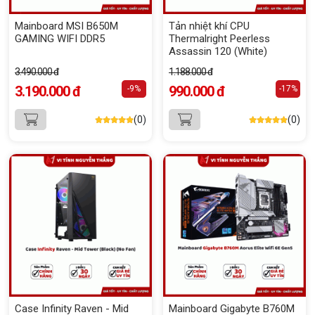
Mainboard MSI B650M
Tản nhiệt khí CPU
GAMING WIFI DDR5
Thermalright Peerless
Assassin 120 (White)
3.490.000 đ
1.188.000 đ
3.190.000 đ
990.000 đ
-9%
-17%
(0)
(0)
Case Infinity Raven - Mid
Mainboard Gigabyte B760M