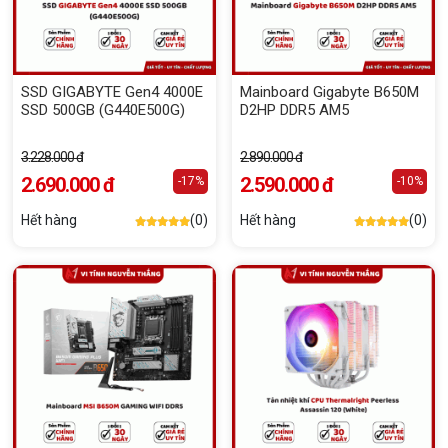
SSD GIGABYTE Gen4 4000E
Mainboard Gigabyte B650M
SSD 500GB (G440E500G)
D2HP DDR5 AM5
3.228.000 đ
2.890.000 đ
2.690.000 đ
2.590.000 đ
-17%
-10%
Hết hàng
(0)
Hết hàng
(0)