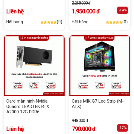
2.268.000 đ
Liên hệ
1.950.000 đ
-14%
Hết hàng
(0)
Hết hàng
(0)
Card màn hình Nvidia
Case MIK G7 Led Strip (M-
Quadro LEADTEK RTX
ATX)
A2000 12G DDR6
948.000 đ
Liên hệ
790.000 đ
-17%