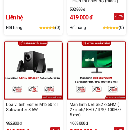
- Hiển thị nhiệt độ (Black)
502.800 đ
Liên hệ
419.000 đ
-17%
Hết hàng
(0)
Hết hàng
(0)
Loa vi tính Edifier M1360 2.1
Màn hình Dell SE2725HM (
Subwoofer 8.5W
27 inch/ FHD / IPS/ 100Hz/
5 ms)
982.800 đ
4.068.000 đ