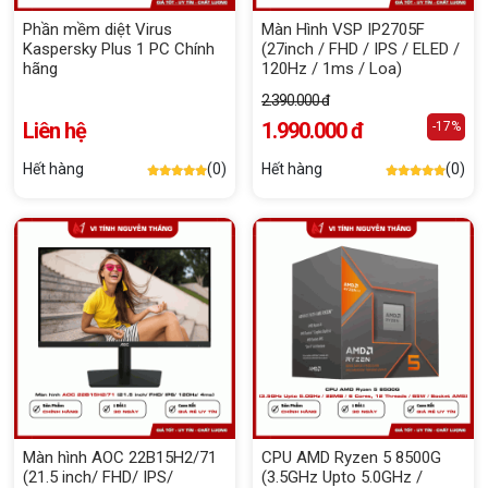
Phần mềm diệt Virus
Màn Hình VSP IP2705F
Kaspersky Plus 1 PC Chính
(27inch / FHD / IPS / ELED /
hãng
120Hz / 1ms / Loa)
2.390.000 đ
Liên hệ
1.990.000 đ
-17%
Hết hàng
(0)
Hết hàng
(0)
Màn hình AOC 22B15H2/71
CPU AMD Ryzen 5 8500G
(21.5 inch/ FHD/ IPS/
(3.5GHz Upto 5.0GHz /