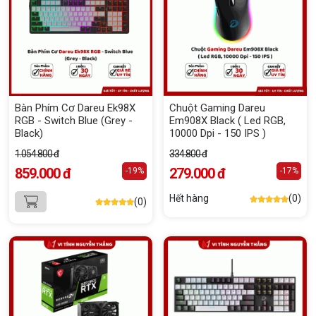
Bàn Phím Cơ Dareu Ek98X
Chuột Gaming Dareu
RGB - Switch Blue (Grey -
Em908X Black ( Led RGB,
Black)
10000 Dpi - 150 IPS )
1.054.800 đ
334.800 đ
859.000 đ
279.000 đ
-19%
-17%
Hết hàng
(0)
(0)