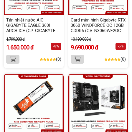
Tản nhiệt nước AIO
Card màn hình Gigabyte RTX
GIGABYTE EAGLE 360I
3060 WINDFORCE OC 12GB
ARGB ICE (GP-GIGABYTE
GDDR6 (GV-N3060WF2OC-
GME 360I)
12GD)
1.799.000 đ
10.190.000 đ
1.650.000 đ
9.690.000 đ
-8%
-5%
(0)
(0)