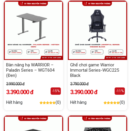
Bàn nâng hạ WARRIOR –
Ghế chơi game Warrior
Paladin Series – WGT604
lmmortal Series-WGC225
(Đen)
Black
3.990.000 đ
3.790.000 đ
3.390.000 đ
3.390.000 đ
-15%
-11%
Hết hàng
(0)
Hết hàng
(0)