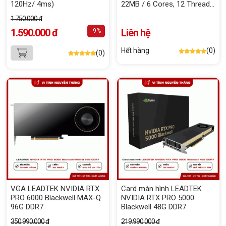
120Hz/ 4ms)
22MB / 6 Cores, 12 Threads
/ 65W / Socket AM5)
1.750.000 đ
1.590.000 đ
Liên hệ
-9%
Hết hàng
(0)
(0)
VGA LEADTEK NVIDIA RTX
Card màn hình LEADTEK
PRO 6000 Blackwell MAX-Q
NVIDIA RTX PRO 5000
96G DDR7
Blackwell 48G DDR7
350.990.000 đ
219.990.000 đ