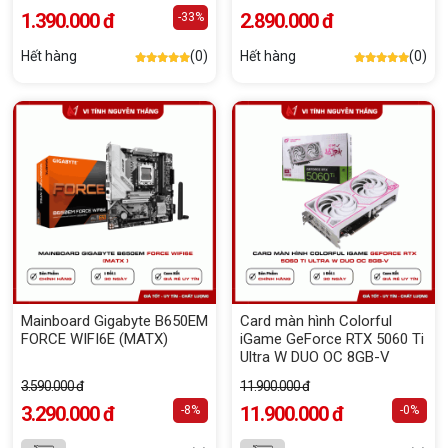
1.390.000 đ
2.890.000 đ
-33%
Hết hàng
(0)
Hết hàng
(0)
Mainboard Gigabyte B650EM
Card màn hình Colorful
FORCE WIFI6E (MATX)
iGame GeForce RTX 5060 Ti
Ultra W DUO OC 8GB-V
3.590.000 đ
11.900.000 đ
3.290.000 đ
11.900.000 đ
-8%
-0%