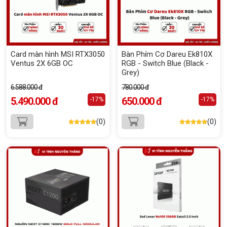
Card màn hình MSI RTX3050
Bàn Phím Cơ Dareu Ek810X
Ventus 2X 6GB OC
RGB - Switch Blue (Black -
Grey)
6.588.000 đ
780.000 đ
5.490.000 đ
650.000 đ
-17%
-17%
(0)
(0)