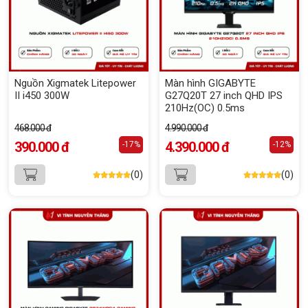
Nguồn Xigmatek Litepower
Màn hình GIGABYTE
II i450 300W
G27Q20T 27 inch QHD IPS
210Hz(OC) 0.5ms
468.000 đ
4.990.000 đ
390.000 đ
4.390.000 đ
-17%
-12%
(0)
(0)