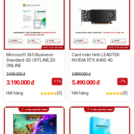
Microsoft 365 Business
Card màn hình LEADTEK
Standard-SD OFFLINE,SD
NVIDIA RTX A400 4G
ONLINE
3.590.000 đ
5.899.000 đ
3.190.000 đ
5.490.000 đ
-11%
-7%
Hết hàng
(0)
Hết hàng
(0)