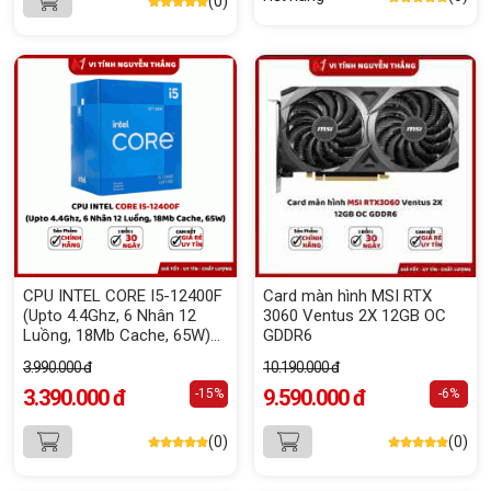
(0)
CPU INTEL CORE I5-12400F
Card màn hình MSI RTX
(Upto 4.4Ghz, 6 Nhân 12
3060 Ventus 2X 12GB OC
Luồng, 18Mb Cache, 65W)
GDDR6
Tray New
3.990.000 đ
10.190.000 đ
3.390.000 đ
9.590.000 đ
-15%
-6%
(0)
(0)