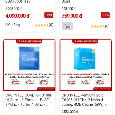
LGA1700) Tray
Blue)
5.028.000 đ
948.000 đ
4.090.000 đ
759.000 đ
-19%
-20%
Hết hàng
(0)
(0)
CPU INTEL CORE I3-13100F
CPU INTEL Pentium Gold
(4 Core - 8 Thread - BaSE
G6405 (4.1Ghz, 2 Nhân 4
3.4Ghz - Turbo 4.5Ghz -
Luồng, 4Mb Cache, 58W) -
Cache 12Mb) Tray
Tray New
1.554.000 đ