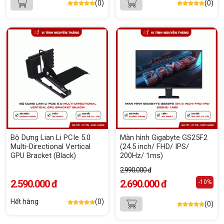
(0)
(0)
Bộ Dựng Lian Li PCIe 5.0
Màn hình Gigabyte GS25F2
Multi-Directional Vertical
(24.5 inch/ FHD/ IPS/
GPU Bracket (Black)
200Hz/ 1ms)
2.990.000 đ
2.590.000 đ
2.690.000 đ
-10%
Hết hàng
(0)
(0)