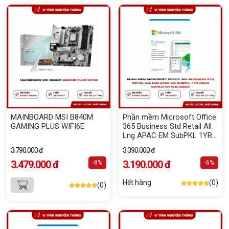
MAINBOARD MSI B840M
Phần mềm Microsoft Office
GAMING PLUS WIFI6E
365 Business Std Retail All
Lng APAC EM SubPKL 1YR
Onln DwnLd NR KLQ-00209
3.790.000 đ
3.390.000 đ
3.479.000 đ
3.190.000 đ
-8%
-6%
Hết hàng
(0)
(0)