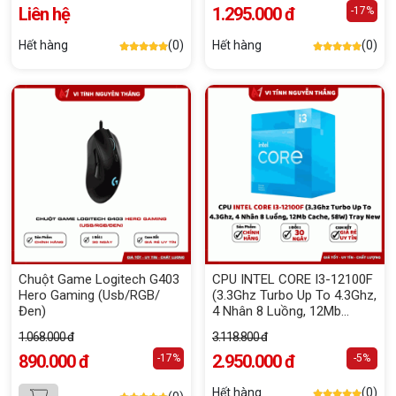
Liên hệ
1.295.000 đ
-17%
Hết hàng
(0)
Hết hàng
(0)
Chuột Game Logitech G403
CPU INTEL CORE I3-12100F
Hero Gaming (Usb/RGB/
(3.3Ghz Turbo Up To 4.3Ghz,
Đen)
4 Nhân 8 Luồng, 12Mb
Cache, 58W) Tray New
1.068.000 đ
3.118.800 đ
890.000 đ
2.950.000 đ
-17%
-5%
Hết hàng
(0)