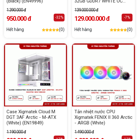
(Black) (EN49996)
32GB GDDR7 WHITE OC
Edition
1.390.000 đ
139.000.000 đ
950.000 đ
129.000.000 đ
-32%
-7%
Hết hàng
(0)
Hết hàng
(0)
Case Xigmatek Cloud M
Tản nhiệt nước CPU
DGT 3AF Arctic - M-ATX
Xigmatek FENIX II 360 Arctic
(White) (EN19849)
- ARGB (White)
1.190.000 đ
1.490.000 đ