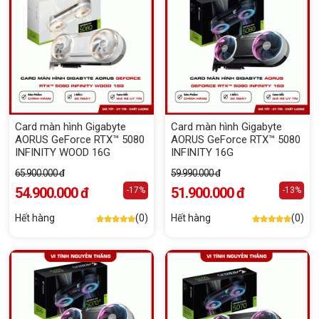
Card màn hình Gigabyte
Card màn hình Gigabyte
AORUS GeForce RTX™ 5080
AORUS GeForce RTX™ 5080
INFINITY WOOD 16G
INFINITY 16G
65.900.000 đ
59.990.000 đ
54.900.000 đ
51.900.000 đ
-17%
-13%
Hết hàng
(0)
Hết hàng
(0)