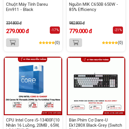
Chuột Máy Tính Dareu
Nguồn MIK C650B 650W -
Em911 - Black
85% Efficiency
334.800 đ
982.800 đ
279.000 đ
779.000 đ
-17%
-21%
(0)
(0)
CPU Intel Core i5-13400F(10
Bàn Phím Cơ Dare-U
Nhân 16 Luồng, 20MB , 65W,
Ek1280X Black-Grey (Switch