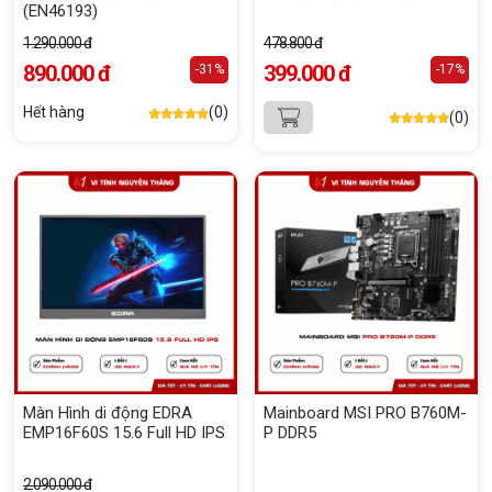
(EN46193)
1.290.000 đ
478.800 đ
890.000 đ
399.000 đ
-31%
-17%
Hết hàng
(0)
(0)
Màn Hình di động EDRA
Mainboard MSI PRO B760M-
EMP16F60S 15.6 Full HD IPS
P DDR5
2.090.000 đ