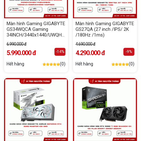
Màn hình Gaming GIGABYTE
Màn hình Gaming GIGABYTE
GS34WQCA Gaming
GS27QA (27 inch /IPS/ 2K
34INCH/3440x1440/UWQHD-
/180Hz /1ms)
120Hz/VA1500R/2xHDMI/1xDP/
6.990.000 đ
4.690.000 đ
ĐEN
5.990.000 đ
4.290.000 đ
-14%
-9%
Hết hàng
(0)
Hết hàng
(0)