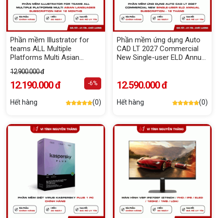
Phần mềm Illustrator for
Phần mềm ứng dụng Auto
teams ALL Multiple
CAD LT 2027 Commercial
Platforms Multi Asian
New Single-user ELD Annual
Languages Subscription
Subscription - 12 tháng
12.900.000 đ
New 12 months
12.190.000 đ
12.590.000 đ
-6%
Hết hàng
(0)
Hết hàng
(0)