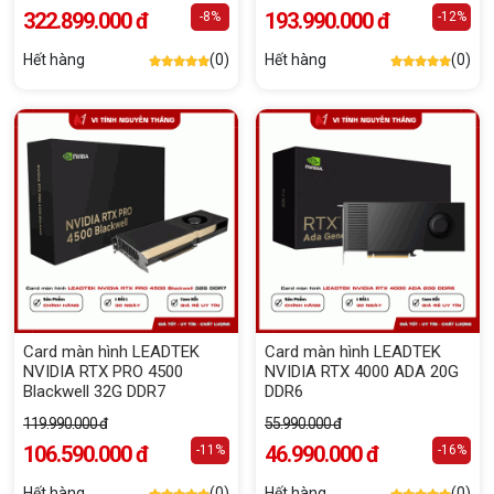
322.899.000 đ
193.990.000 đ
-8%
-12%
Hết hàng
(0)
Hết hàng
(0)
Card màn hình LEADTEK
Card màn hình LEADTEK
NVIDIA RTX PRO 4500
NVIDIA RTX 4000 ADA 20G
Blackwell 32G DDR7
DDR6
119.990.000 đ
55.990.000 đ
106.590.000 đ
46.990.000 đ
-11%
-16%
Hết hàng
(0)
Hết hàng
(0)