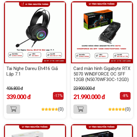
Tai Nghe Dareu Eh416 Giả
Card màn hình Gigabyte RTX
Lập 7.1
5070 WINDFORCE OC SFF
12GB (N5070WF3OC-12GD)
406.800 đ
23.900.000 đ
339.000 đ
21.990.000 đ
-17%
-8%
(0)
(0)