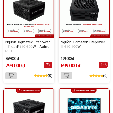
Nguồn Xigmatek Litepower
Nguồn Xigmatek Litepower
II Plus iP750 600W - Active
II i650 500W
PFC
859.000 đ
699.000 đ
799.000 đ
599.000 đ
-7%
-14%
(0)
(0)