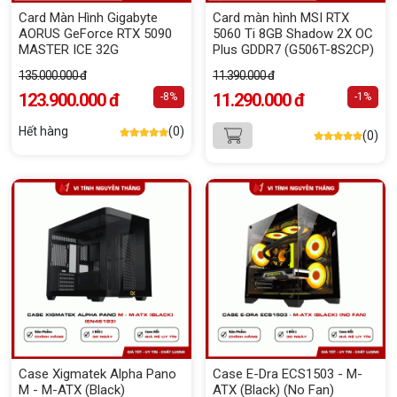
Card Màn Hình Gigabyte
Card màn hình MSI RTX
AORUS GeForce RTX 5090
5060 Ti 8GB Shadow 2X OC
MASTER ICE 32G
Plus GDDR7 (G506T-8S2CP)
135.000.000 đ
11.390.000 đ
123.900.000 đ
11.290.000 đ
-8%
-1%
Hết hàng
(0)
(0)
Case Xigmatek Alpha Pano
Case E-Dra ECS1503 - M-
M - M-ATX (Black)
ATX (Black) (No Fan)