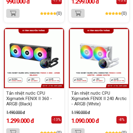
990.000 đ
1.299.000 đ
-17%
-13%
(0)
(0)
Tản nhiệt nước CPU
Tản nhiệt nước CPU
Xigmatek FENIX II 360 -
Xigmatek FENIX II 240 Arctic
ARGB (Black)
- ARGB (White)
1.490.000 đ
1.190.000 đ
1.299.000 đ
1.090.000 đ
-13%
-8%
(0)
(0)