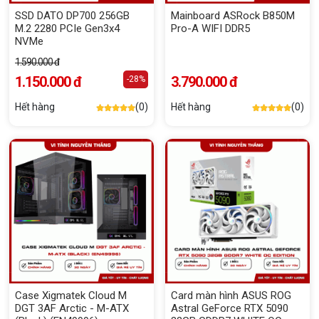
SSD DATO DP700 256GB
Mainboard ASRock B850M
M.2 2280 PCIe Gen3x4
Pro-A WIFI DDR5
NVMe
1.590.000 đ
1.150.000 đ
3.790.000 đ
-28%
Hết hàng
(0)
Hết hàng
(0)
Case Xigmatek Cloud M
Card màn hình ASUS ROG
DGT 3AF Arctic - M-ATX
Astral GeForce RTX 5090