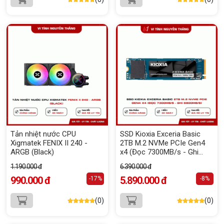
Tản nhiệt nước CPU
SSD Kioxia Exceria Basic
Xigmatek FENIX II 240 -
2TB M.2 NVMe PCIe Gen4
ARGB (Black)
x4 (Đọc 7300MB/s - Ghi
6800MB/s)
1.190.000 đ
6.390.000 đ
990.000 đ
5.890.000 đ
-17%
-8%
(0)
(0)