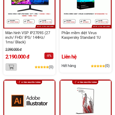
Màn hình VSP IP2709S (27
Phần mềm diệt Virus
inch/ FHD/ IPS/ 144Hz/
Kaspersky Standard 1U
1ms/ Black)
2.390.000 đ
2.190.000 đ
Liên hệ
-8%
Hết hàng
(0)
(0)