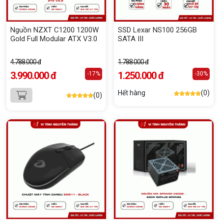
Nguồn NZXT C1200 1200W
SSD Lexar NS100 256GB
Gold Full Modular ATX V3.0
SATA III
4.788.000 đ
1.788.000 đ
3.990.000 đ
1.250.000 đ
-17%
-30%
Hết hàng
(0)
(0)