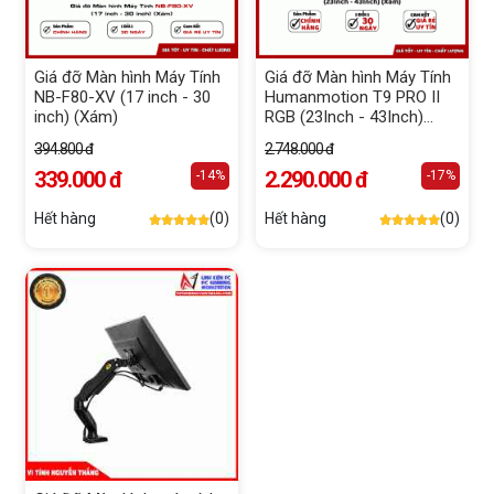
Giá đỡ Màn hình Máy Tính
Giá đỡ Màn hình Máy Tính
NB-F80-XV (17 inch - 30
Humanmotion T9 PRO II
inch) (Xám)
RGB (23Inch - 43Inch)
(Xám)
394.800 đ
2.748.000 đ
339.000 đ
2.290.000 đ
-14%
-17%
Hết hàng
(0)
Hết hàng
(0)