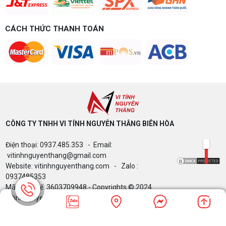
CÁCH THỨC THANH TOÁN
CÔNG TY TNHH VI TÍNH NGUYỄN THẮNG BIÊN HÒA​
Điện thoại: 0937.485.353 - Email:
vitinhnguyenthang@gmail.com
Website: vitinhnguyenthang.com - Zalo :
0937485353
Mã Số Thuế: 3603709948 - Copyrights © 2024
Vitinhnguyenthang.com. All Rights Reserved