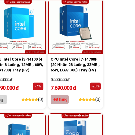
 Intel Core i3-14100 (4
CPU Intel Core i7-14700F
n 8 Luồng, 12MB , 60W,
(20 Nhân 28 Luồng, 33MB ,
1700) Tray (FV)
65W, LGA1700) Tray (FV)
90.000 đ
9.990.000 đ
-7%
-23%
890.000 đ
7.690.000 đ
(0)
(0)
Hết hàng