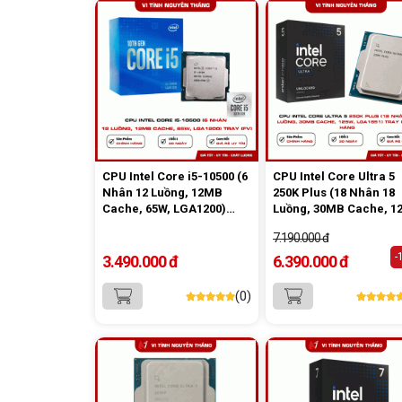
CPU Intel Core i5-10500 (6
CPU Intel Core Ultra 5
Nhân 12 Luồng, 12MB
250K Plus (18 Nhân 18
Cache, 65W, LGA1200)
Luồng, 30MB Cache, 1
Tray (FV)
LGA1851) Tray Chính
7.190.000 đ
Hãng
-
3.490.000 đ
6.390.000 đ
(0)