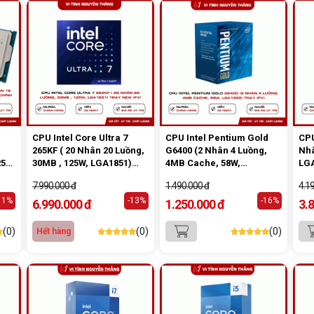
CPU Intel Core Ultra 7
CPU Intel Pentium Gold
CPU
265KF ( 20 Nhân 20 Luồng,
G6400 (2 Nhân 4 Luồng,
Nhâ
25W,
30MB , 125W, LGA1851)
4MB Cache, 58W,
LGA
Tray New (FV)
LGA1200) Tray (FV)
7.990.000 đ
1.490.000 đ
4.1
11%
-13%
-16%
6.990.000 đ
1.250.000 đ
3.
(0)
(0)
(0)
Hết hàng