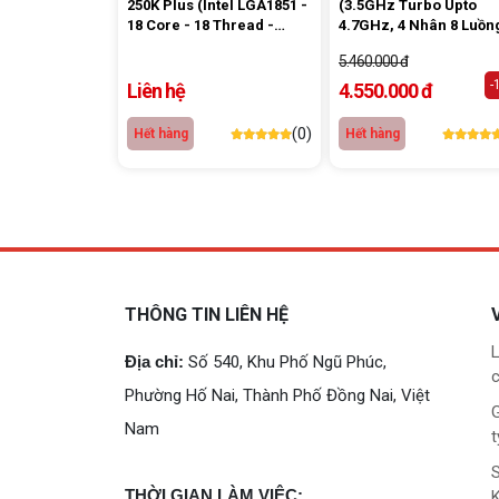
250K Plus (Intel LGA1851 -
(3.5GHz Turbo Upto
18 Core - 18 Thread -
4.7GHz, 4 Nhân 8 Luồn
Base 3.3Ghz - Turbo
Cache 5MB, Socket LG
5.460.000 đ
5.3Ghz - Cache 30MB)
1700 ) Box Chính Hãng
-
Liên hệ
4.550.000 đ
(0)
Hết hàng
Hết hàng
THÔNG TIN LIÊN HỆ
L
Địa chỉ:
Số 540, Khu Phố Ngũ Phúc,
c
Phường Hố Nai, Thành Phố Đồng Nai, Việt
G
Nam
t
THỜI GIAN LÀM VIỆC: