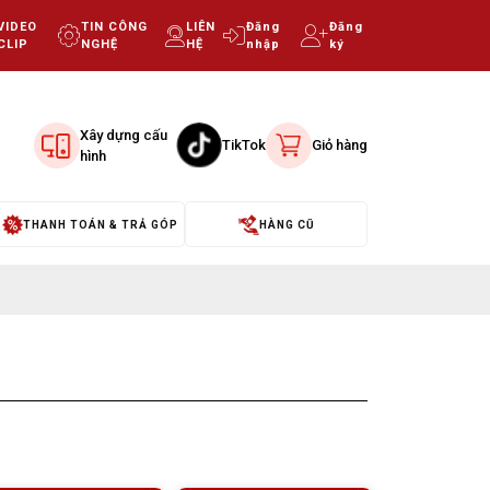
VIDEO
TIN CÔNG
LIÊN
Đăng
Đăng
CLIP
NGHỆ
HỆ
nhập
ký
Xây dựng cấu
TikTok
Giỏ hàng
hình
THANH TOÁN & TRẢ GÓP
HÀNG CŨ