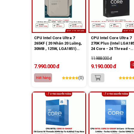
CPU Intel Core Ultra 7
CPU Intel Core Ultra 7
265KF ( 20 Nhân 20 Luồng,
270K Plus (Intel LGA185
30MB , 125W, LGA1851)
24 Core - 24 Thread -
Tray Chính Hãng
Base 3.2Ghz - Turbo
11.988.000 đ
5.5Ghz - Cache 36MB)
Box Chính Hãng
-
7.990.000 đ
9.190.000 đ
(0)
Hết hàng