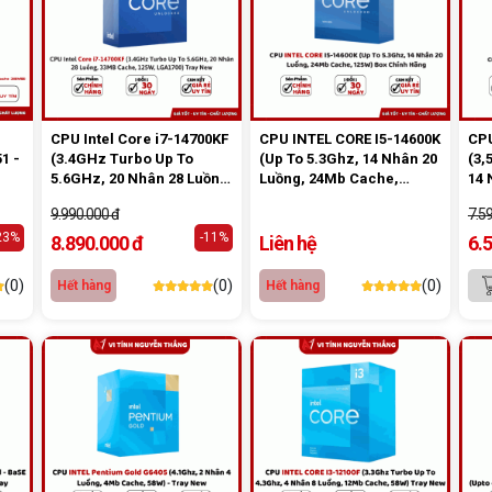
CPU Intel Core i7-14700KF
CPU INTEL CORE I5-14600K
CPU
1 -
(3.4GHz Turbo Up To
(Up To 5.3Ghz, 14 Nhân 20
(3,
5.6GHz, 20 Nhân 28 Luồng,
Luồng, 24Mb Cache,
14 
33MB Cache, 125W,
125W) Box Chính Hãng
Cac
9.990.000 đ
7.5
-
LGA1700) Tray New
23%
-11%
8.890.000 đ
Liên hệ
6.
(0)
(0)
(0)
Hết hàng
Hết hàng