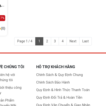
g,
A
17%
(0)
Page 1 / 4
1
2
3
4
Next
Last
VỀ CHÚNG TÔI
HỖ TRỢ KHÁCH HÀNG
iên hệ với
Chính Sách & Quy Định Chung
húng tôi
Chính Sách Bảo Hành
iới thiệu công
Quy Định & Hình Thức Thanh Toán
y
Quy Định Đổi Trả & Hoàn Tiền
Sản Phẩm
Quy Định Vận Chuyển & Giao Nhận
Khuyến Mãi