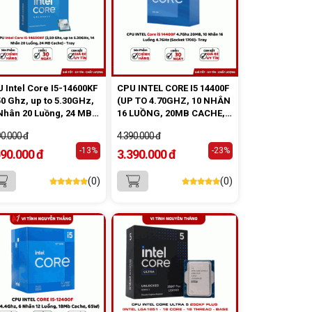
 Intel Core I5-14600KF
CPU INTEL CORE I5 14400F
50 Ghz, up to 5.30GHz,
(UP TO 4.70GHZ, 10 NHÂN
Nhân 20 Luồng, 24 MB
16 LUỒNG, 20MB CACHE,
he) - Tray NEW
LGA 1700)- TRAY
90.000 đ
4.390.000 đ
-13%
-23%
590.000 đ
3.390.000 đ
(0)
(0)