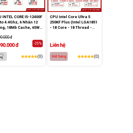
 INTEL CORE I5-12400F
CPU Intel Core Ultra 5
to 4.4Ghz, 6 Nhân 12
250KF Plus (Intel LGA1851
ng, 18Mb Cache, 65W)
- 18 Core - 18 Thread -
ay New
Base 3.3Ghz - Turbo
90.000 đ
5.3Ghz - Cache 30MB - No
-25%
IGPU)
990.000 đ
Liên hệ
(0)
(0)
Hết hàng