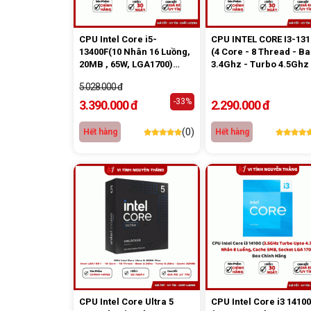
CPU Intel Core i5-
CPU INTEL CORE I3-131
13400F(10 Nhân 16 Luồng,
(4 Core - 8 Thread - B
20MB , 65W, LGA1700)
3.4Ghz - Turbo 4.5Ghz 
Tray
Cache 12Mb) Tray
5.028.000 đ
-33%
3.390.000 đ
2.290.000 đ
(0)
Hết hàng
Hết hàng
CPU Intel Core Ultra 5
CPU Intel Core i3 14100