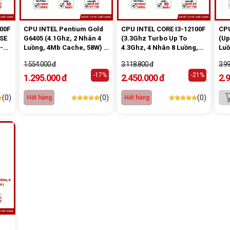
00F
CPU INTEL Pentium Gold
CPU INTEL CORE I3-12100F
CPU
aSE
G6405 (4.1Ghz, 2 Nhân 4
(3.3Ghz Turbo Up To
(Up
-
Luồng, 4Mb Cache, 58W) -
4.3Ghz, 4 Nhân 8 Luồng,
Luồ
Tray New
12Mb Cache, 58W) Tray
Tr
1.554.000 đ
3.118.800 đ
3.9
New
-17%
-21%
1.295.000 đ
2.450.000 đ
2.
(0)
(0)
(0)
Hết hàng
Hết hàng