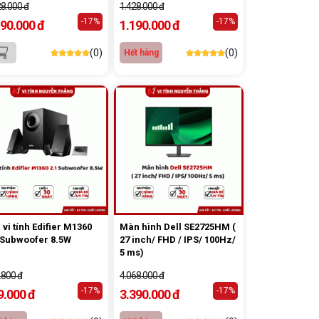
28.000 đ
1.428.000 đ
-17%
-17%
190.000 đ
1.190.000 đ
(0)
(0)
Hết hàng
 vi tính Edifier M1360
Màn hình Dell SE2725HM (
 Subwoofer 8.5W
27 inch/ FHD / IPS/ 100Hz/
5 ms)
.800 đ
4.068.000 đ
-17%
-17%
9.000 đ
3.390.000 đ