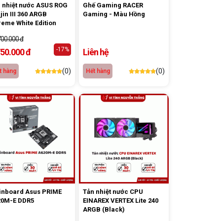
 nhiệt nước ASUS ROG
Ghế Gaming RACER
jin III 360 ARGB
Gaming - Màu Hồng
reme White Edition
700.000 đ
-17%
750.000 đ
Liên hệ
(0)
(0)
t hàng
Hết hàng
inboard Asus PRIME
Tản nhiệt nước CPU
20M-E DDR5
EINAREX VERTEX Lite 240
ARGB (Black)