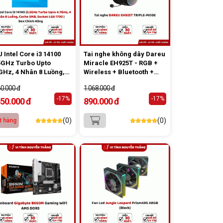
 Intel Core i3 14100
Tai nghe không dây Dareu
5GHz Turbo Upto
Miracle EH925T - RGB +
GHz, 4 Nhân 8 Luồng,
Wireless + Bluetooth +
he 5MB, Socket LGA
Triple Mode (Black)
60.000 đ
1.068.000 đ
0 ) Box Chính Hãng
-17%
-17%
550.000 đ
890.000 đ
(0)
(0)
t hàng