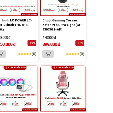
 hình LC POWER LC-
Chuột Gaming Corsair
F 22inch FHD IPS
Katar Pro Ultra Light (CH-
0Hz
930C011-AP)
88.000 đ
478.800 đ
-19%
-17%
450.000 đ
399.000 đ
(0)
(0)