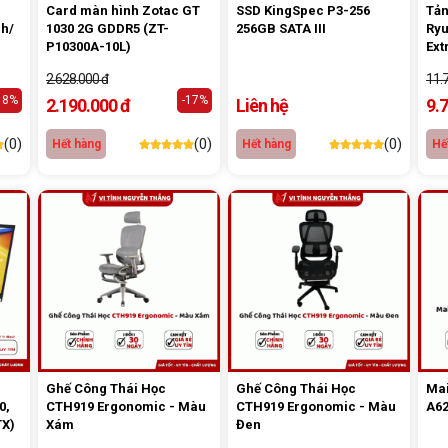
Card màn hình Zotac GT
SSD KingSpec P3-256
Tản
1030 2G GDDR5 (ZT-
256GB SATA III
Ryu
P10300A-10L)
Ext
2.628.000 đ
11.
18%
-17%
2.190.000 đ
Liên hệ
9.
(0)
(0)
(0)
Hết hàng
Hết hàng
Hế
Ghế Công Thái Học
Ghế Công Thái Học
Ma
0,
CTH919 Ergonomic - Màu
CTH919 Ergonomic - Màu
A6
TX)
Xám
Đen