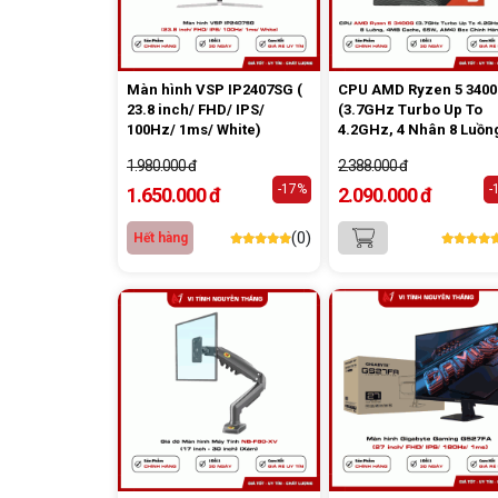
Màn hình VSP IP2407SG (
CPU AMD Ryzen 5 340
23.8 inch/ FHD/ IPS/
(3.7GHz Turbo Up To
100Hz/ 1ms/ White)
4.2GHz, 4 Nhân 8 Luồn
4MB Cache, 65W, AM4)
1.980.000 đ
2.388.000 đ
Box Chính Hãng
-17%
-
1.650.000 đ
2.090.000 đ
(0)
Hết hàng