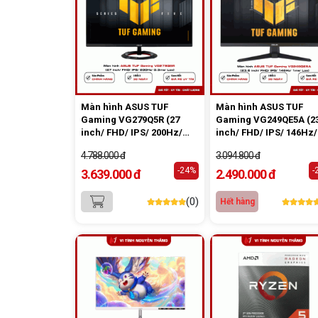
Màn hình ASUS TUF
Màn hình ASUS TUF
Gaming VG279Q5R (27
Gaming VG249QE5A (23
inch/ FHD/ IPS/ 200Hz/
inch/ FHD/ IPS/ 146Hz/
0.3ms/ Loa)
1ms/ Loa)
4.788.000 đ
3.094.800 đ
-24%
-
3.639.000 đ
2.490.000 đ
(0)
Hết hàng