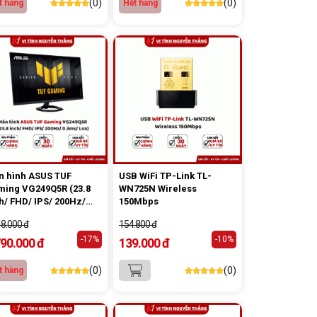
(0)
(0)
t hàng
Hết hàng
 hình ASUS TUF
USB WiFi TP-Link TL-
ing VG249Q5R (23.8
WN725N Wireless
h/ FHD/ IPS/ 200Hz/
150Mbps
ms/ Loa)
48.000 đ
154.800 đ
-17%
-10%
790.000 đ
139.000 đ
(0)
(0)
t hàng