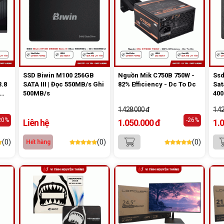
SSD Biwin M100 256GB
Nguồn Mik C750B 750W -
Ssd
.8
SATA III | Đọc 550MB/s Ghi
82% Efficiency - Dc To Dc
Sat
500MB/s
40
1.428.000 đ
1.4
20%
-26%
Liên hệ
1.050.000 đ
1.
(0)
(0)
(0)
Hết hàng