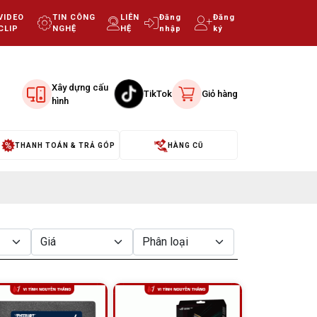
VIDEO
TIN CÔNG
LIÊN
Đăng
Đăng
CLIP
NGHỆ
HỆ
nhập
ký
Xây dựng cấu
TikTok
Giỏ hàng
hình
THANH TOÁN & TRẢ GÓP
HÀNG CŨ