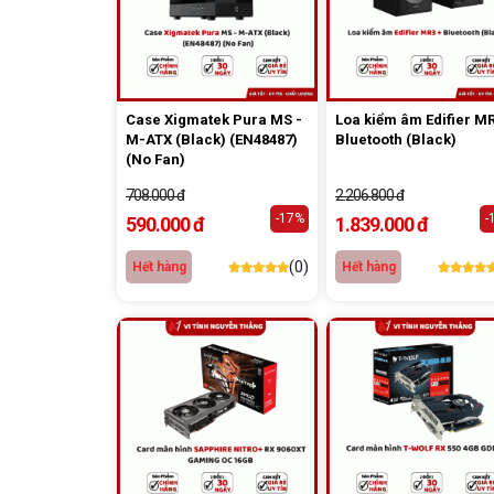
Case Xigmatek Pura MS -
Loa kiểm âm Edifier M
M-ATX (Black) (EN48487)
Bluetooth (Black)
(No Fan)
708.000 đ
2.206.800 đ
-17%
-
590.000 đ
1.839.000 đ
(0)
Hết hàng
Hết hàng