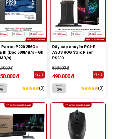
 Patriot P220 256Gb
Dây cáp chuyển PCI-E
a III (Đọc 500MB/s - Ghi
ASUS ROG Strix Riser
0MB/s)
RS200
28.000 đ
588.000 đ
-26%
-17%
050.000 đ
490.000 đ
(0)
(0)