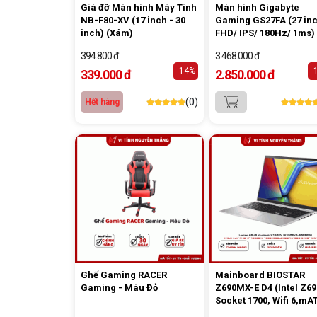
Giá đỡ Màn hình Máy Tính
Màn hình Gigabyte
NB-F80-XV (17 inch - 30
Gaming GS27FA (27 inch/
inch) (Xám)
FHD/ IPS/ 180Hz/ 1ms)
394.800 đ
3.468.000 đ
-14%
-
339.000 đ
2.850.000 đ
(0)
Hết hàng
Ghế Gaming RACER
Mainboard BIOSTAR
Gaming - Màu Đỏ
Z690MX-E D4 (Intel Z69
Socket 1700, Wifi 6,mA