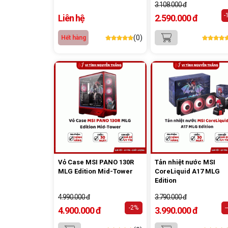
3.108.000 đ
-
Liên hệ
2.590.000 đ
(0)
Hết hàng
Vỏ Case MSI PANO 130R
Tản nhiệt nước MSI
MLG Edition Mid-Tower
CoreLiquid A17 MLG
Edition
4.990.000 đ
3.790.000 đ
-2%
-
4.900.000 đ
3.990.000 đ