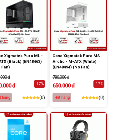
e Xigmatek Pura ML -
Case Xigmatek Pura MS
TX (Black) (EN48463)
Arctic - M-ATX (White)
 Fan)
(EN48494) (No Fan)
.000 đ
780.000 đ
-17%
-17%
0.000 đ
650.000 đ
(0)
(0)
t hàng
Hết hàng