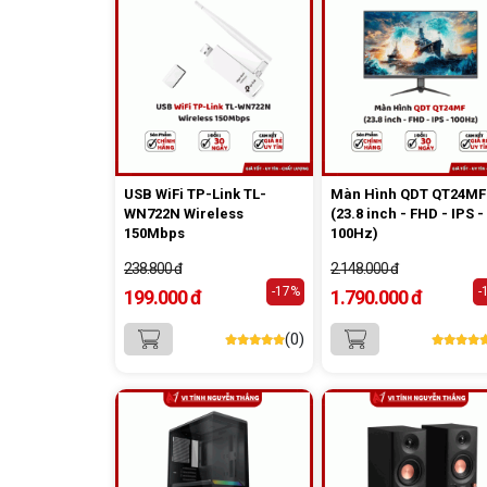
USB WiFi TP-Link TL-
Màn Hình QDT QT24MF
WN722N Wireless
(23.8 inch - FHD - IPS -
150Mbps
100Hz)
238.800 đ
2.148.000 đ
-17%
-
199.000 đ
1.790.000 đ
(0)