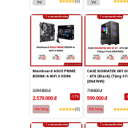
(0)
Mainboard ASUS PRIME
CASE XIGMATEK SKY III
B550M-A WiFi II DDR4
- ATX (Black) (Tặng 3 F
(EN47695)
3.094.800 đ
718.800 đ
-17%
-
2.579.000 đ
599.000 đ
(0)
Hết hàng
Hết hàng