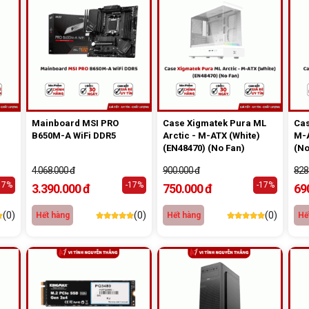
Mainboard MSI PRO
Case Xigmatek Pura ML
Cas
B650M-A WiFi DDR5
Arctic - M-ATX (White)
M-A
(EN48470) (No Fan)
(No
4.068.000 đ
900.000 đ
828
17%
-17%
-17%
3.390.000 đ
750.000 đ
69
(0)
(0)
(0)
Hết hàng
Hết hàng
Hế