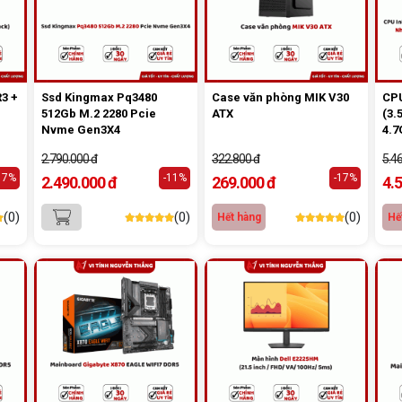
R3 +
Ssd Kingmax Pq3480
Case văn phòng MIK V30
CPU
512Gb M.2 2280 Pcie
ATX
(3.
Nvme Gen3X4
4.7
Cac
2.790.000 đ
322.800 đ
5.4
170
17%
-11%
-17%
2.490.000 đ
269.000 đ
4.
(0)
(0)
(0)
Hết hàng
Hế