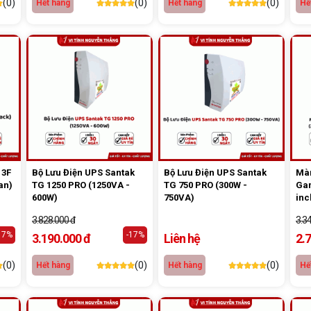
(0)
(0)
(0)
Hết hàng
Hết hàng
Hế
 3F
Bộ Lưu Điện UPS Santak
Bộ Lưu Điện UPS Santak
Màn
an)
TG 1250 PRO (1250VA -
TG 750 PRO (300W -
Gam
600W)
750VA)
inc
0.3
3.828.000 đ
3.3
17%
-17%
3.190.000 đ
Liên hệ
2.
(0)
(0)
(0)
Hết hàng
Hết hàng
Hế