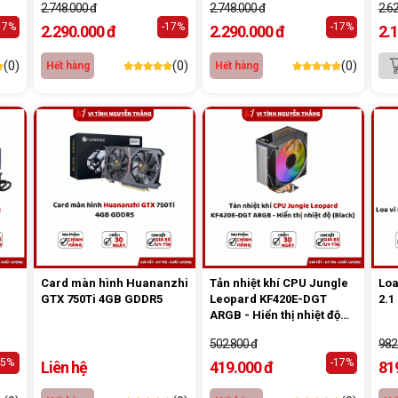
2.748.000 đ
2.748.000 đ
2.6
17%
-17%
-17%
2.290.000 đ
2.290.000 đ
2.
(0)
(0)
(0)
Hết hàng
Hết hàng
Card màn hình Huananzhi
Tản nhiệt khí CPU Jungle
Loa
GTX 750Ti 4GB GDDR5
Leopard KF420E-DGT
2.1
ARGB - Hiển thị nhiệt độ
(Black)
502.800 đ
982
-5%
-17%
Liên hệ
419.000 đ
81