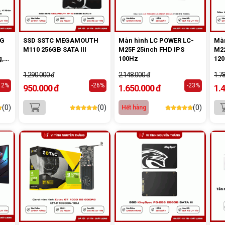
0G
SSD SSTC MEGAMOUTH
Màn hình LC POWER LC-
Màn
M110 256GB SATA III
M25F 25inch FHD IPS
M22
g,
100Hz
12
1.290.000 đ
2.148.000 đ
1.7
12%
-26%
-23%
950.000 đ
1.650.000 đ
1.
(0)
(0)
(0)
Hết hàng