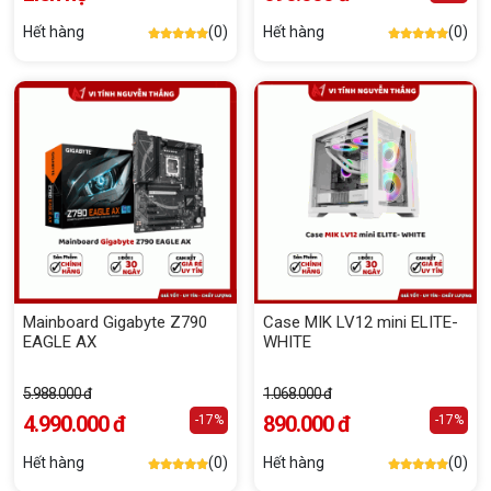
Hết hàng
(0)
Hết hàng
(0)
Mainboard Gigabyte Z790
Case MIK LV12 mini ELITE-
EAGLE AX
WHITE
5.988.000 đ
1.068.000 đ
4.990.000 đ
890.000 đ
-17%
-17%
Hết hàng
(0)
Hết hàng
(0)