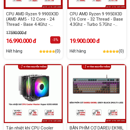
CPU AMD Ryzen 9 9900X3D
CPU AMD Ryzen 9 9950X3D
(AMD AM5 - 12 Core - 24
(16 Core - 32 Thread - Base
Thread - Base 4.4Ghz -
4.3Ghz - Turbo 5.7Ghz -
Turbo 5.5Ghz - Cache
Cache 140MB)
17.590.000 đ
140MB)
16.990.000 đ
19.900.000 đ
-3%
Hết hàng
(0)
Hết hàng
(0)
Tản nhiệt khí CPU Cooler
BÀN PHÍM CƠ DAREU EK98L