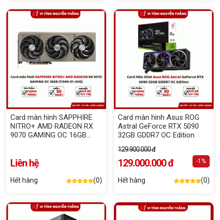
Card màn hình SAPPHIRE
Card màn hình Asus ROG
NITRO+ AMD RADEON RX
Astral GeForce RTX 5090
9070 GAMING OC 16GB
32GB GDDR7 OC Edition
(11349-01-20G)
129.900.000 đ
Liên hệ
129.000.000 đ
-1%
Hết hàng
(0)
Hết hàng
(0)