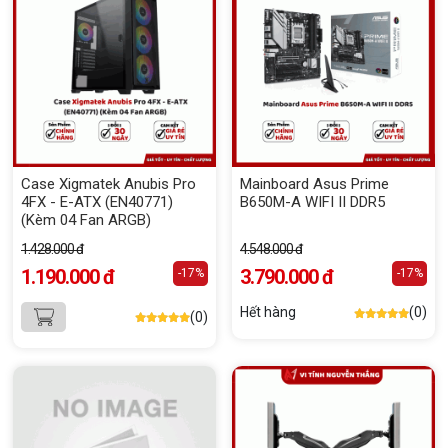
Case Xigmatek Anubis Pro
Mainboard Asus Prime
4FX - E-ATX (EN40771)
B650M-A WIFI II DDR5
(Kèm 04 Fan ARGB)
1.428.000 đ
4.548.000 đ
1.190.000 đ
3.790.000 đ
-17%
-17%
Hết hàng
(0)
(0)