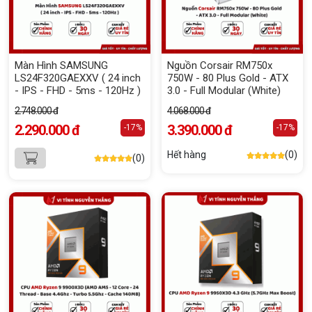
Màn Hình SAMSUNG
Nguồn Corsair RM750x
LS24F320GAEXXV ( 24 inch
750W - 80 Plus Gold - ATX
- IPS - FHD - 5ms - 120Hz )
3.0 - Full Modular (White)
2.748.000 đ
4.068.000 đ
2.290.000 đ
3.390.000 đ
-17%
-17%
Hết hàng
(0)
(0)