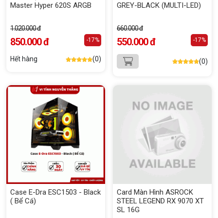
Master Hyper 620S ARGB
GREY-BLACK (MULTI-LED)
1.020.000 đ
660.000 đ
850.000 đ
550.000 đ
-17%
-17%
Hết hàng
(0)
(0)
Case E-Dra ESC1503 - Black
Card Màn Hình ASROCK
( Bể Cá)
STEEL LEGEND RX 9070 XT
SL 16G