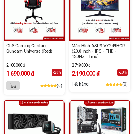
Ghế Gaming Centaur
Màn Hình ASUS VY249HGR
Gundam Universe (Red)
(23.8 inch - IPS - FHD -
120Hz - 1ms)
2.100.000 đ
2.748.000 đ
1.690.000 đ
2.190.000 đ
-20%
-20%
Hết hàng
(0)
(0)