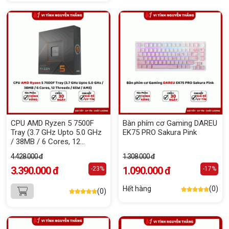
CPU AMD Ryzen 5 7500F
Bàn phím cơ Gaming DAREU
Tray (3.7 GHz Upto 5.0 GHz
EK75 PRO Sakura Pink
/ 38MB / 6 Cores, 12
Threads / 65W / AM5) -
4.428.000 đ
1.308.000 đ
Tray
3.390.000 đ
1.090.000 đ
-23%
-17%
Hết hàng
(0)
(0)