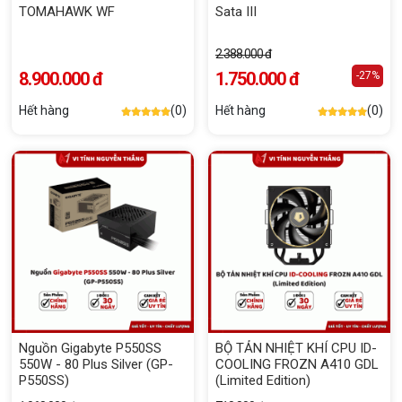
TOMAHAWK WF
Sata III
2.388.000 đ
8.900.000 đ
1.750.000 đ
-27%
Hết hàng
(0)
Hết hàng
(0)
Nguồn Gigabyte P550SS
BỘ TẢN NHIỆT KHÍ CPU ID-
550W - 80 Plus Silver (GP-
COOLING FROZN A410 GDL
P550SS)
(Limited Edition)