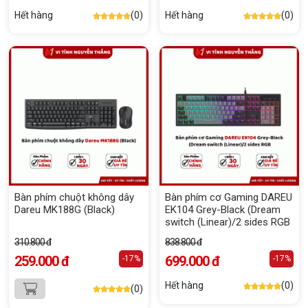
Hết hàng
(0)
Hết hàng
(0)
Bàn phím chuột không dây
Bàn phím cơ Gaming DAREU
Dareu MK188G (Black)
EK104 Grey-Black (Dream
switch (Linear)/2 sides RGB
310.800 đ
838.800 đ
259.000 đ
699.000 đ
-17%
-17%
Hết hàng
(0)
(0)