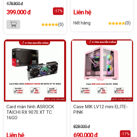
478.800 đ
399.000 đ
Liên hệ
-17%
Hết hàng
(0)
(0)
Card màn hình ASROCK
Case MIK LV12 mini ELITE-
TAICHI RX 9070 XT TC
PINK
16GO
828.000 đ
Liên hệ
690.000 đ
-17%