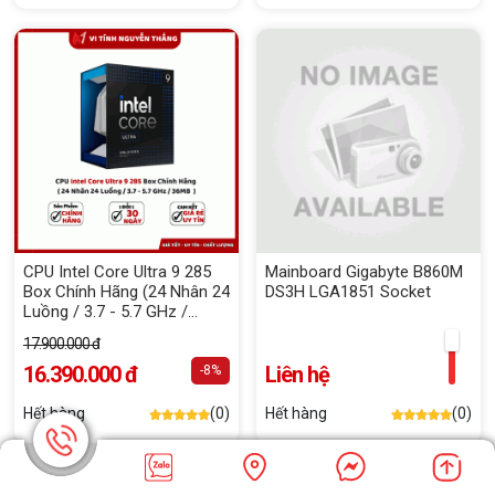
CPU Intel Core Ultra 9 285
Mainboard Gigabyte B860M
Box Chính Hãng (24 Nhân 24
DS3H LGA1851 Socket
Luồng / 3.7 - 5.7 GHz /
36MB)
17.900.000 đ
16.390.000 đ
Liên hệ
-8%
Hết hàng
(0)
Hết hàng
(0)