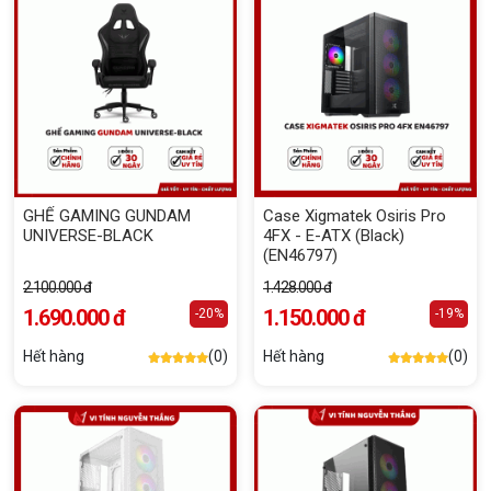
GHẾ GAMING GUNDAM
Case Xigmatek Osiris Pro
UNIVERSE-BLACK
4FX - E-ATX (Black)
(EN46797)
2.100.000 đ
1.428.000 đ
1.690.000 đ
1.150.000 đ
-20%
-19%
Hết hàng
(0)
Hết hàng
(0)