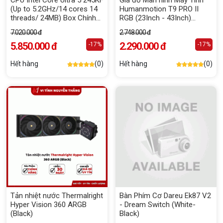
CPU Intel Core Ultra 5 245KF
Giá đỡ Màn hình Máy Tính
(Up to 5.2GHz/14 cores 14
Humanmotion T9 PRO II
threads/ 24MB) Box Chính
RGB (23Inch - 43Inch)
Hãng
(Xám)
7.020.000 đ
2.748.000 đ
5.850.000 đ
2.290.000 đ
-17%
-17%
Hết hàng
(0)
Hết hàng
(0)
Tản nhiệt nước Thermalright
Bàn Phím Cơ Dareu Ek87 V2
Hyper Vision 360 ARGB
- Dream Switch (White-
(Black)
Black)