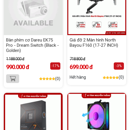
Bàn phím cơ Dareu EK75
Giá đỡ 2 Màn hình North
Pro - Dream Switch (Black -
Bayou F160 (17-27 INCH)
Golden)
1.188.000 đ
718.800 đ
990.000 đ
699.000 đ
-17%
-3%
Hết hàng
(0)
(0)