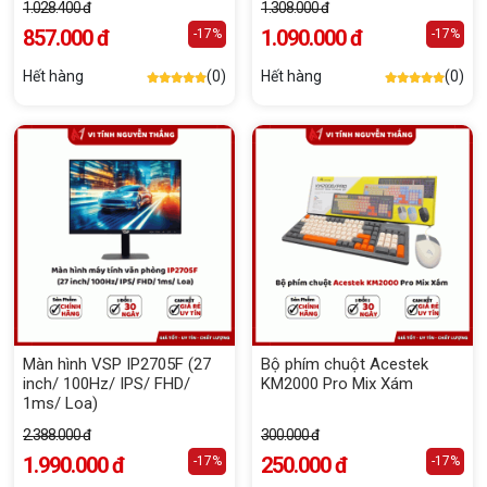
1.028.400 đ
1.308.000 đ
857.000 đ
1.090.000 đ
-17%
-17%
Hết hàng
(0)
Hết hàng
(0)
Màn hình VSP IP2705F (27
Bộ phím chuột Acestek
inch/ 100Hz/ IPS/ FHD/
KM2000 Pro Mix Xám
1ms/ Loa)
2.388.000 đ
300.000 đ
1.990.000 đ
250.000 đ
-17%
-17%