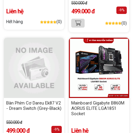
550.000 đ
Liên hệ
499.000 đ
-9%
Hết hàng
(0)
(0)
Bàn Phím Cơ Dareu Ek87 V2
Mainboard Gigabyte B860M
- Dream Switch (Grey-Black)
AORUS ELITE LGA1851
Socket
550.000 đ
499.000 đ
Liên hệ
-9%