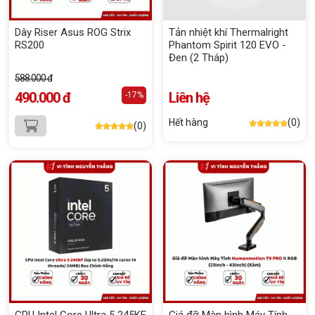
Dây Riser Asus ROG Strix
Tản nhiệt khí Thermalright
RS200
Phantom Spirit 120 EVO -
Đen (2 Tháp)
588.000 đ
490.000 đ
Liên hệ
-17%
Hết hàng
(0)
(0)