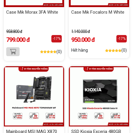
Case Mik Morax 3FA White
Case Mik Focalors M White
958.800 đ
1.140.000 đ
799.000 đ
950.000 đ
-17%
-17%
Hết hàng
(0)
(0)
Mainboard MSI MAG X870
SSD Kioxia Exceria 480GB