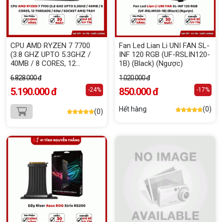
CPU AMD RYZEN 7 7700
Fan Led Lian Li UNI FAN SL-
(3.8 GHZ UPTO 5.3GHZ /
INF 120 RGB (UF-RSLIN120-
40MB / 8 CORES, 12
1B) (Black) (Ngược)
THREADS / 65W / SOCKET
6.828.000 đ
1.020.000 đ
AM5) TRAY
5.190.000 đ
850.000 đ
-24%
-17%
Hết hàng
(0)
(0)