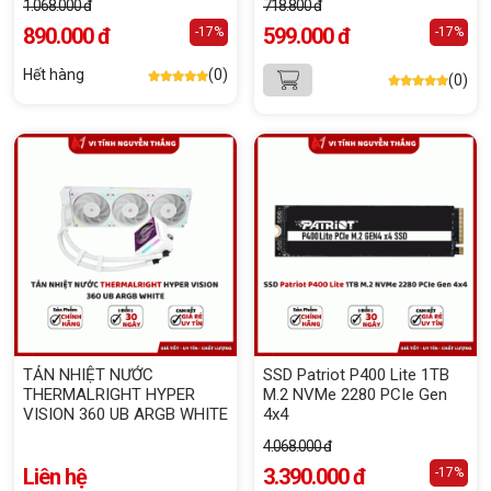
1.068.000 đ
718.800 đ
890.000 đ
599.000 đ
-17%
-17%
Hết hàng
(0)
(0)
TẢN NHIỆT NƯỚC
SSD Patriot P400 Lite 1TB
THERMALRIGHT HYPER
M.2 NVMe 2280 PCIe Gen
VISION 360 UB ARGB WHITE
4x4
4.068.000 đ
Liên hệ
3.390.000 đ
-17%