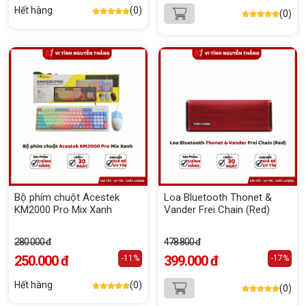
Hết hàng
(0)
(0)
Bộ phím chuột Acestek
Loa Bluetooth Thonet &
KM2000 Pro Mix Xanh
Vander Frei Chain (Red)
280.000 đ
478.800 đ
250.000 đ
399.000 đ
-11%
-17%
Hết hàng
(0)
(0)