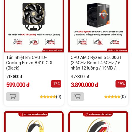
Tản nhiệt khí CPU ID-
CPU AMD Ryzen 5 5600GT
Cooling Frozn A410 GDL
(3.6GHz Boost 4.6GHz / 6
(Black)
nhân 12 luồng / 19MB /
AM4) Box chính hãng
718.800 đ
4.788.000 đ
599.000 đ
3.890.000 đ
-17%
-19%
(0)
(0)