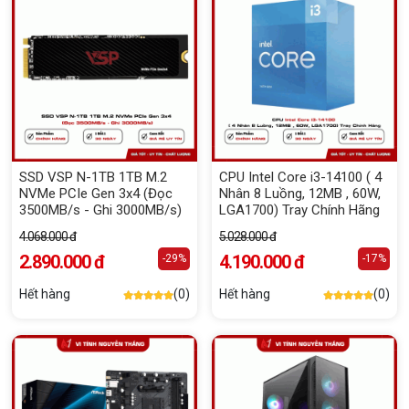
SSD VSP N-1TB 1TB M.2
CPU Intel Core i3-14100 ( 4
NVMe PCIe Gen 3x4 (Đọc
Nhân 8 Luồng, 12MB , 60W,
3500MB/s - Ghi 3000MB/s)
LGA1700) Tray Chính Hãng
4.068.000 đ
5.028.000 đ
2.890.000 đ
4.190.000 đ
-29%
-17%
Hết hàng
(0)
Hết hàng
(0)