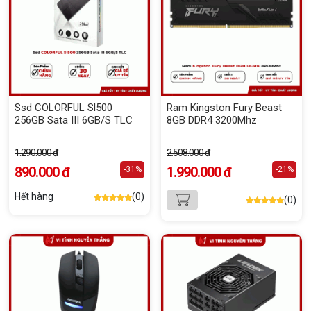
Ssd COLORFUL Sl500
Ram Kingston Fury Beast
256GB Sata III 6GB/S TLC
8GB DDR4 3200Mhz
1.290.000 đ
2.508.000 đ
890.000 đ
1.990.000 đ
-31%
-21%
Hết hàng
(0)
(0)