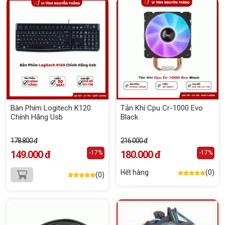
Bàn Phím Logitech K120
Tản Khí Cpu Cr-1000 Evo
Chính Hãng Usb
Black
178.800 đ
216.000 đ
149.000 đ
180.000 đ
-17%
-17%
Hết hàng
(0)
(0)