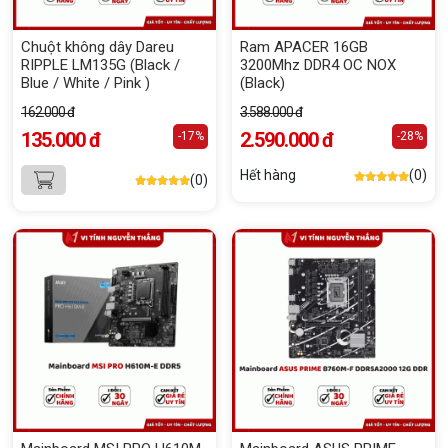
Chuột không dây Dareu
Ram APACER 16GB
RIPPLE LM135G (Black /
3200Mhz DDR4 OC NOX
Blue / White / Pink )
(Black)
162.000 đ
3.588.000 đ
135.000 đ
2.590.000 đ
-17%
-28%
Hết hàng
(0)
(0)