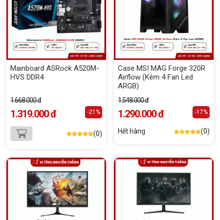
Mainboard ASRock A520M-
Case MSI MAG Forge 320R
HVS DDR4
Airflow (Kèm 4 Fan Led
ARGB)
1.668.000 đ
1.548.000 đ
1.319.000 đ
1.290.000 đ
-21%
-17%
Hết hàng
(0)
(0)