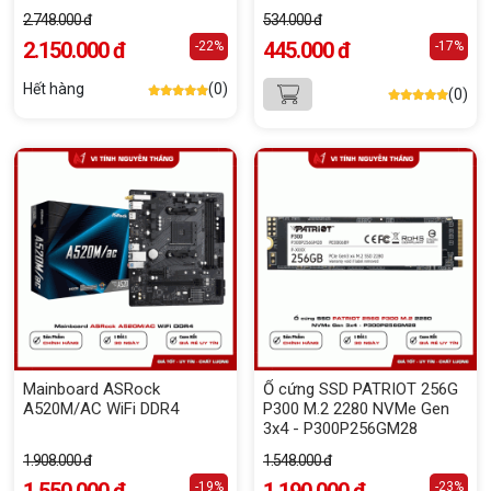
AdaptiveSync / Black)
2.748.000 đ
534.000 đ
2.150.000 đ
445.000 đ
-22%
-17%
Hết hàng
(0)
(0)
Mainboard ASRock
Ổ cứng SSD PATRIOT 256G
A520M/AC WiFi DDR4
P300 M.2 2280 NVMe Gen
3x4 - P300P256GM28
1.908.000 đ
1.548.000 đ
-19%
-23%