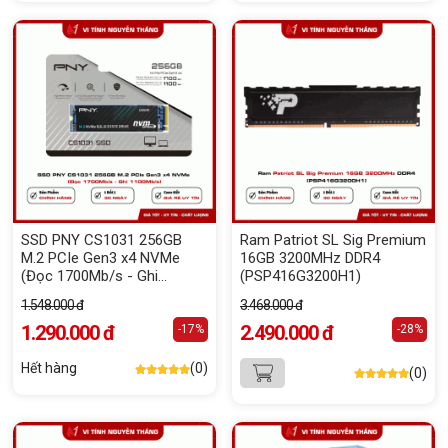
SSD PNY CS1031 256GB
Ram Patriot SL Sig Premium
M.2 PCIe Gen3 x4 NVMe
16GB 3200MHz DDR4
(Đọc 1700Mb/s - Ghi
(PSP416G3200H1)
1100Mb/s)
1.548.000 đ
3.468.000 đ
1.290.000 đ
2.490.000 đ
-17%
-28%
Hết hàng
(0)
(0)