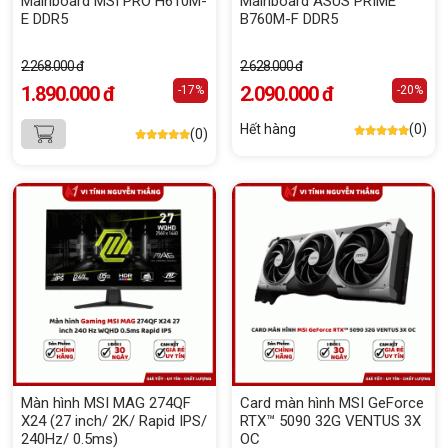
Mainboard MSI PRO H610M-
Mainboard ASUS PRIME
E DDR5
B760M-F DDR5
2.268.000 đ
2.628.000 đ
1.890.000 đ
2.090.000 đ
-17%
-20%
Hết hàng
(0)
(0)
Màn hình MSI MAG 274QF
Card màn hình MSI GeForce
X24 (27 inch/ 2K/ Rapid IPS/
RTX™ 5090 32G VENTUS 3X
240Hz/ 0.5ms)
OC