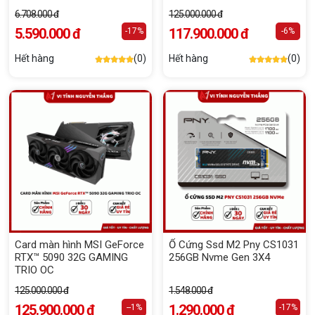
6.708.000 đ
125.000.000 đ
5.590.000 đ
117.900.000 đ
-17%
-6%
Hết hàng
(0)
Hết hàng
(0)
Card màn hình MSI GeForce
Ổ Cứng Ssd M2 Pny CS1031
RTX™ 5090 32G GAMING
256GB Nvme Gen 3X4
TRIO OC
125.000.000 đ
1.548.000 đ
125.900.000 đ
1.290.000 đ
--1%
-17%