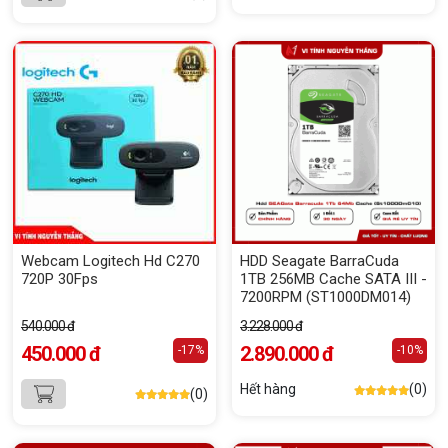
Webcam Logitech Hd C270
HDD Seagate BarraCuda
720P 30Fps
1TB 256MB Cache SATA III -
7200RPM (ST1000DM014)
540.000 đ
3.228.000 đ
450.000 đ
2.890.000 đ
-17%
-10%
Hết hàng
(0)
(0)