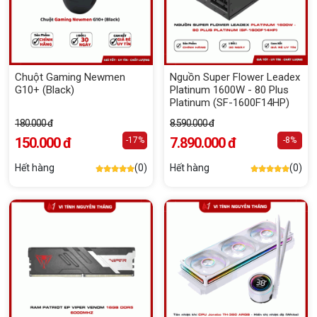
Chuột Gaming Newmen
Nguồn Super Flower Leadex
G10+ (Black)
Platinum 1600W - 80 Plus
Platinum (SF-1600F14HP)
180.000 đ
8.590.000 đ
150.000 đ
7.890.000 đ
-17%
-8%
Hết hàng
(0)
Hết hàng
(0)