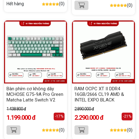
Hết hàng
(0)
(0)
Bàn phím cơ không dây
RAM OCPC XT II DDR4
MCHOSE G75-9A Pro Green
16GB/2666 CL19 AMD &
Matcha Latte Switch V2
INTEL EXPO BLACK
1.438.800 đ
2.890.000 đ
1.199.000 đ
2.290.000 đ
-17%
-21%
(0)
(0)