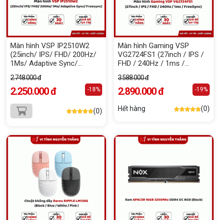
Màn hình VSP IP2510W2
Màn hình Gaming VSP
(25inch/ IPS/ FHD/ 200Hz/
VG2724FS1 (27inch / IPS /
1Ms/ Adaptive Sync/
FHD / 240Hz / 1ms /
Freesync)
FreeSync)
2.748.000 đ
3.588.000 đ
2.250.000 đ
2.890.000 đ
-18%
-19%
Hết hàng
(0)
(0)