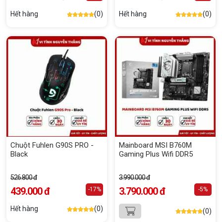
Hết hàng
(0)
Hết hàng
(0)
Chuột Fuhlen G90S PRO -
Mainboard MSI B760M
Black
Gaming Plus Wifi DDR5
526.800 đ
3.990.000 đ
439.000 đ
3.790.000 đ
-17%
-5%
Hết hàng
(0)
(0)