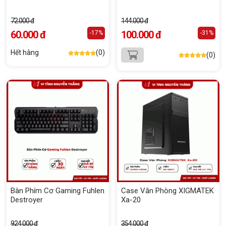
72.000 đ
144.000 đ
60.000 đ
100.000 đ
-17%
-31%
Hết hàng
(0)
(0)
Bàn Phím Cơ Gaming Fuhlen
Case Văn Phòng XIGMATEK
Destroyer
Xa-20
924.000 đ
354.000 đ