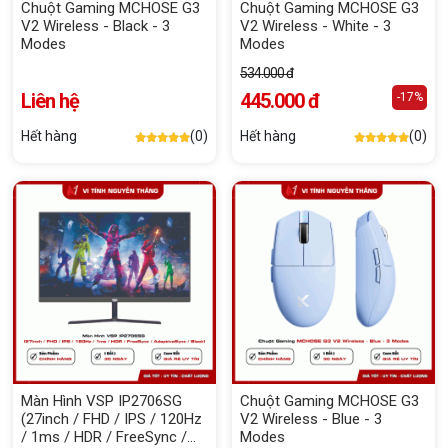
Chuột Gaming MCHOSE G3
Chuột Gaming MCHOSE G3
V2 Wireless - Black - 3
V2 Wireless - White - 3
Modes
Modes
534.000 đ
Liên hệ
445.000 đ
-17%
Hết hàng
(0)
Hết hàng
(0)
Màn Hình VSP IP2706SG
Chuột Gaming MCHOSE G3
(27inch / FHD / IPS / 120Hz
V2 Wireless - Blue - 3
/ 1ms / HDR / FreeSync /
Modes