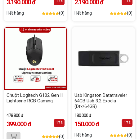
3.190.000 đ
2.190.000 đ
-17%
-11%
Hết hàng
(0)
Hết hàng
(0)
Chuột Logitech G102 Gen II
Usb Kingston Datatraveler
Lightsync RGB Gaming
64GB Usb 3.2 Exodia
(Dtx/64GB)
478.800 đ
180.000 đ
399.000 đ
150.000 đ
-17%
-17%
Hết hàng
(0)
(0)