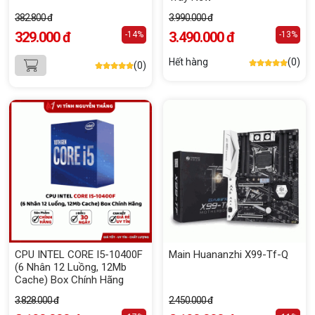
382.800 đ
3.990.000 đ
329.000 đ
3.490.000 đ
-14%
-13%
Hết hàng
(0)
(0)
CPU INTEL CORE I5-10400F
Main Huananzhi X99-Tf-Q
(6 Nhân 12 Luồng, 12Mb
Cache) Box Chính Hãng
3.828.000 đ
2.450.000 đ