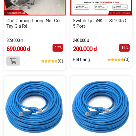
Ghế Gaming Phòng Nét Có
Switch Tp LiNK Tl-Sf1005D
Tay Giá Rẻ
5 Port
828.000 đ
240.000 đ
690.000 đ
200.000 đ
-17%
-17%
Hết hàng
(0)
(0)