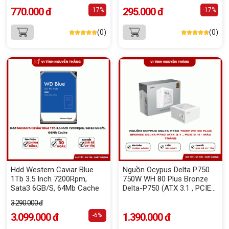
770.000 đ
295.000 đ
-17%
-17%
(0)
(0)
Hdd Western Caviar Blue
Nguồn Ocypus Delta P750
1Tb 3.5 Inch 7200Rpm,
750W WH 80 Plus Bronze
Sata3 6GB/S, 64Mb Cache
Delta-P750 (ATX 3.1 , PCIE
5.1) - Màu Trắng
3.290.000 đ
3.099.000 đ
1.390.000 đ
-6%