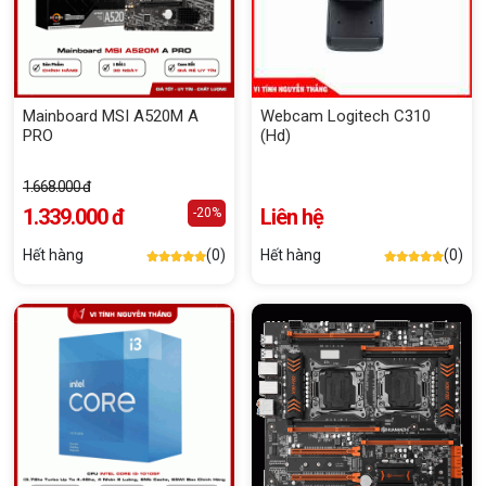
Mainboard MSI A520M A
Webcam Logitech C310
PRO
(Hd)
1.668.000 đ
1.339.000 đ
Liên hệ
-20%
Hết hàng
(0)
Hết hàng
(0)