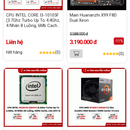
CPU INTEL CORE I3-10105F
Main Huananzhi X99 F8D
(3.7Ghz Turbo Up To 4.4Ghz,
Dual Xeon
4 Nhân 8 Luồng, 6Mb Cache,
65W) Box Chính Hãng
3.588.000 đ
Liên hệ
3.190.000 đ
-11%
Hết hàng
(0)
(0)