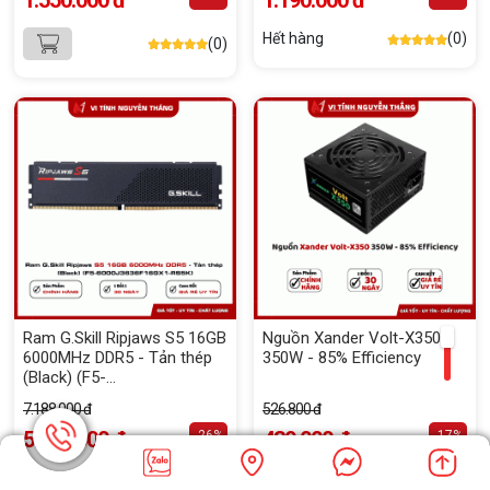
1.550.000 đ
1.190.000 đ
Hết hàng
(0)
(0)
Ram G.Skill Ripjaws S5 16GB
Nguồn Xander Volt-X350
6000MHz DDR5 - Tản thép
350W - 85% Efficiency
(Black) (F5-
6000J3636F16GX1-RS5K)
7.188.000 đ
526.800 đ
5.290.000 đ
439.000 đ
-26%
-17%
Hết hàng
(0)
Hết hàng
(0)