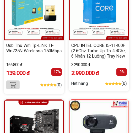
Usb Thu Wifi Tp-LiNK Tl-
CPU INTEL CORE I5-11400F
Wn725N Wirelesss 150Mbps
(2.6Ghz Turbo Up To 4.4Ghz,
6 Nhân 12 Luồng) Tray New
166.800 đ
3.290.000 đ
139.000 đ
2.990.000 đ
-17%
-9%
Hết hàng
(0)
(0)