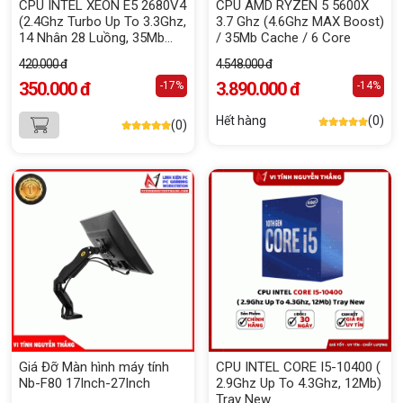
CPU INTEL XEON E5 2680V4
CPU AMD RYZEN 5 5600X
(2.4Ghz Turbo Up To 3.3Ghz,
3.7 Ghz (4.6Ghz MAX Boost)
14 Nhân 28 Luồng, 35Mb
/ 35Mb Cache / 6 Core
Cache, LGa 2011-3)
420.000 đ
4.548.000 đ
350.000 đ
3.890.000 đ
-17%
-14%
Hết hàng
(0)
(0)
Giá Đỡ Màn hình máy tính
CPU INTEL CORE I5-10400 (
Nb-F80 17Inch-27Inch
2.9Ghz Up To 4.3Ghz, 12Mb)
Tray New