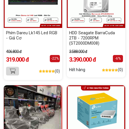
Phím Dareu Lk145 Led RGB
HDD Seagate BarraCuda
- Giả Cơ
2TB - 7200RPM
(ST2000DM008)
406.800 đ
3.588.000 đ
319.000 đ
3.390.000 đ
-22%
-6%
Hết hàng
(0)
(0)