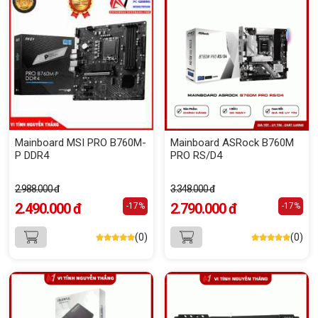
Mainboard MSI PRO B760M-
Mainboard ASRock B760M
P DDR4
PRO RS/D4
2.988.000 đ
3.348.000 đ
2.490.000 đ
2.790.000 đ
-17%
-17%
(0)
(0)