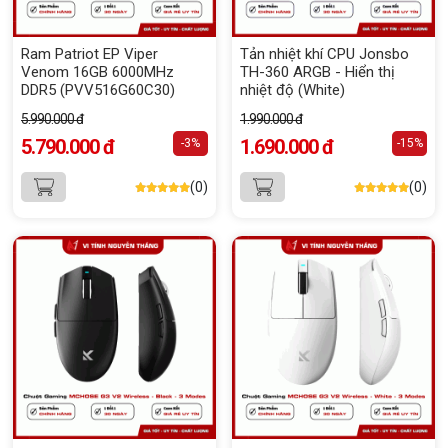
Ram Patriot EP Viper
Tản nhiệt khí CPU Jonsbo
Venom 16GB 6000MHz
TH-360 ARGB - Hiển thị
DDR5 (PVV516G60C30)
nhiệt độ (White)
5.990.000 đ
1.990.000 đ
5.790.000 đ
1.690.000 đ
-3%
-15%
(0)
(0)