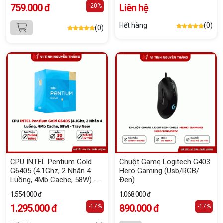
759.000 đ
Liên hệ
-20%
Hết hàng
(0)
(0)
CPU INTEL Pentium Gold
Chuột Game Logitech G403
G6405 (4.1Ghz, 2 Nhân 4
Hero Gaming (Usb/RGB/
Luồng, 4Mb Cache, 58W) -
Đen)
Tray New
1.554.000 đ
1.068.000 đ
1.295.000 đ
890.000 đ
-17%
-17%