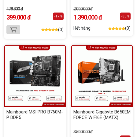
478.800 đ
2.090.000 đ
399.000 đ
1.390.000 đ
-17%
-33%
Hết hàng
(0)
(0)
Mainboard MSI PRO B760M-
Mainboard Gigabyte B650EM
P DDR5
FORCE WIFI6E (MATX)
3.590.000 đ