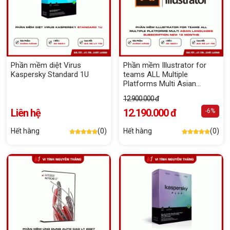
Phần mềm diệt Virus
Phần mềm Illustrator for
Kaspersky Standard 1U
teams ALL Multiple
Platforms Multi Asian
Languages Subscription
12.900.000 đ
New 12 months
Liên hệ
12.190.000 đ
-6%
Hết hàng
(0)
Hết hàng
(0)