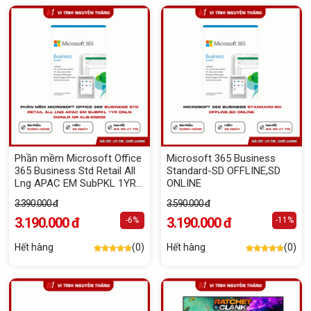
Phần mềm Microsoft Office
Microsoft 365 Business
365 Business Std Retail All
Standard-SD OFFLINE,SD
Lng APAC EM SubPKL 1YR
ONLINE
Onln DwnLd NR KLQ-00209
3.390.000 đ
3.590.000 đ
3.190.000 đ
3.190.000 đ
-6%
-11%
Hết hàng
(0)
Hết hàng
(0)