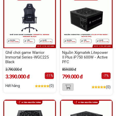
Ghế chơi game Warrior
Nguồn Xigmatek Litepower
lmmortal Series-WGC225
II Plus iP750 600W - Active
Black
PFC
3.790.000 đ
859.000 đ
3.390.000 đ
799.000 đ
-11%
-7%
Hết hàng
(0)
(0)