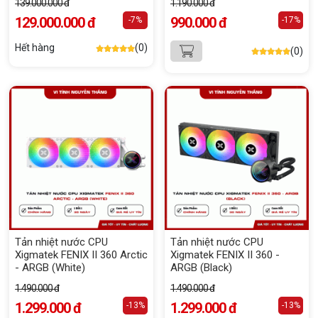
139.000.000 đ
1.190.000 đ
129.000.000 đ
990.000 đ
-7%
-17%
Hết hàng
(0)
(0)
Tản nhiệt nước CPU
Tản nhiệt nước CPU
Xigmatek FENIX II 360 Arctic
Xigmatek FENIX II 360 -
- ARGB (White)
ARGB (Black)
1.490.000 đ
1.490.000 đ
1.299.000 đ
1.299.000 đ
-13%
-13%