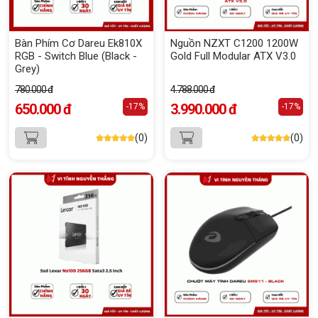
Bàn Phím Cơ Dareu Ek810X
Nguồn NZXT C1200 1200W
RGB - Switch Blue (Black -
Gold Full Modular ATX V3.0
Grey)
780.000 đ
4.788.000 đ
650.000 đ
3.990.000 đ
-17%
-17%
(0)
(0)