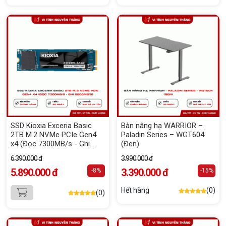
SSD Kioxia Exceria Basic
Bàn nâng hạ WARRIOR –
2TB M.2 NVMe PCIe Gen4
Paladin Series – WGT604
x4 (Đọc 7300MB/s - Ghi
(Đen)
6800MB/s)
6.390.000 đ
3.990.000 đ
5.890.000 đ
3.390.000 đ
-8%
-15%
Hết hàng
(0)
(0)