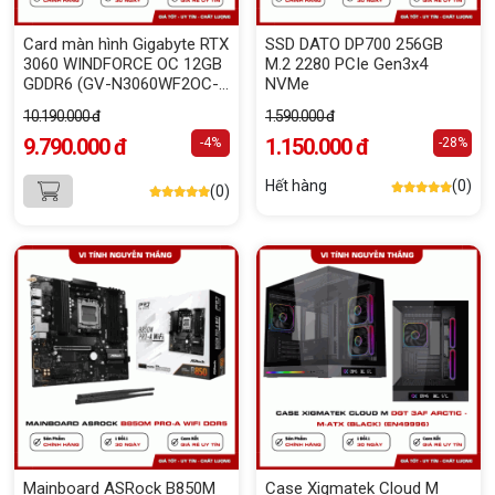
Card màn hình Gigabyte RTX
SSD DATO DP700 256GB
3060 WINDFORCE OC 12GB
M.2 2280 PCIe Gen3x4
GDDR6 (GV-N3060WF2OC-
NVMe
12GD)
10.190.000 đ
1.590.000 đ
9.790.000 đ
1.150.000 đ
-4%
-28%
Hết hàng
(0)
(0)
Mainboard ASRock B850M
Case Xigmatek Cloud M