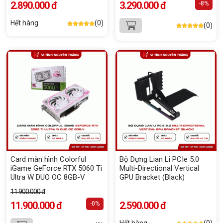
2.890.000 đ
3.290.000 đ
-8%
Hết hàng
(0)
(0)
Card màn hình Colorful
Bộ Dựng Lian Li PCIe 5.0
iGame GeForce RTX 5060 Ti
Multi-Directional Vertical
Ultra W DUO OC 8GB-V
GPU Bracket (Black)
11.900.000 đ
11.900.000 đ
2.590.000 đ
-0%