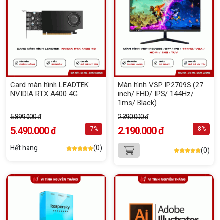
Card màn hình LEADTEK
Màn hình VSP IP2709S (27
NVIDIA RTX A400 4G
inch/ FHD/ IPS/ 144Hz/
1ms/ Black)
5.899.000 đ
2.390.000 đ
5.490.000 đ
2.190.000 đ
-7%
-8%
Hết hàng
(0)
(0)