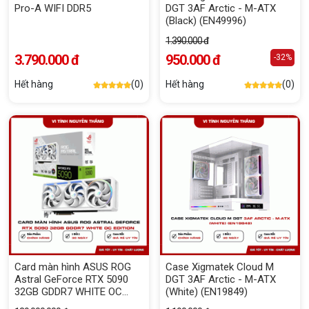
Pro-A WIFI DDR5
DGT 3AF Arctic - M-ATX
(Black) (EN49996)
1.390.000 đ
3.790.000 đ
950.000 đ
-32%
Hết hàng
(0)
Hết hàng
(0)
Card màn hình ASUS ROG
Case Xigmatek Cloud M
Astral GeForce RTX 5090
DGT 3AF Arctic - M-ATX
32GB GDDR7 WHITE OC
(White) (EN19849)
Edition