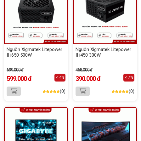
Nguồn Xigmatek Litepower
Nguồn Xigmatek Litepower
II i650 500W
II i450 300W
699.000 đ
468.000 đ
599.000 đ
390.000 đ
-14%
-17%
(0)
(0)