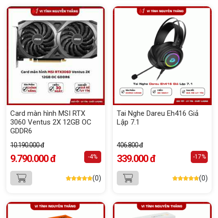
Card màn hình MSI RTX
Tai Nghe Dareu Eh416 Giả
3060 Ventus 2X 12GB OC
Lập 7.1
GDDR6
10.190.000 đ
406.800 đ
9.790.000 đ
339.000 đ
-4%
-17%
(0)
(0)