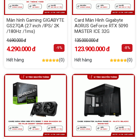
Màn hình Gaming GIGABYTE
Card Màn Hình Gigabyte
GS27QA (27 inch /IPS/ 2K
AORUS GeForce RTX 5090
/180Hz /1ms)
MASTER ICE 32G
4.690.000 đ
135.000.000 đ
4.290.000 đ
123.900.000 đ
-9%
-8%
Hết hàng
(0)
Hết hàng
(0)