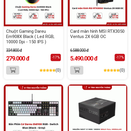
Chuột Gaming Dareu
Card màn hình MSI RTX3050
Em908X Black ( Led RGB,
Ventus 2X 6GB OC
10000 Dpi - 150 IPS )
334.800 đ
6.588.000 đ
279.000 đ
5.490.000 đ
-17%
-17%
(0)
(0)