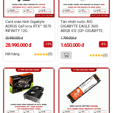
Card màn hình Gigabyte
Tản nhiệt nước AIO
AORUS GeForce RTX™ 5070
GIGABYTE EAGLE 360I
INFINITY 12G
ARGB ICE (GP-GIGABYTE
GME 360I)
35.990.000 đ
1.799.000 đ
28.990.000 đ
1.650.000 đ
-19%
-8%
Hết hàng
(0)
(0)