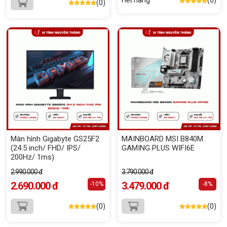
Hết hàng
(0)
(0)
Màn hình Gigabyte GS25F2
MAINBOARD MSI B840M
(24.5 inch/ FHD/ IPS/
GAMING PLUS WIFI6E
200Hz/ 1ms)
2.990.000 đ
3.790.000 đ
2.690.000 đ
3.479.000 đ
-10%
-8%
(0)
(0)