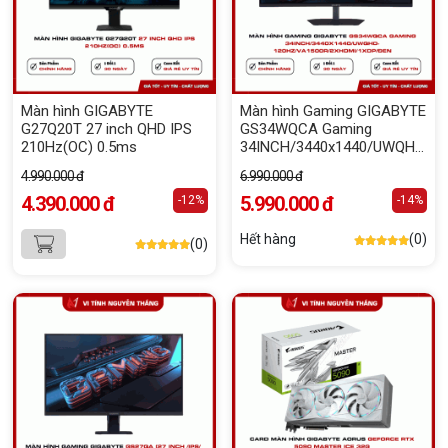
Màn hình GIGABYTE
Màn hình Gaming GIGABYTE
G27Q20T 27 inch QHD IPS
GS34WQCA Gaming
210Hz(OC) 0.5ms
34INCH/3440x1440/UWQHD-
120Hz/VA1500R/2xHDMI/1xDP
4.990.000 đ
6.990.000 đ
ĐEN
4.390.000 đ
5.990.000 đ
-12%
-14%
Hết hàng
(0)
(0)