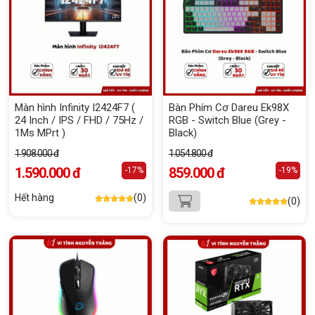
Màn hình Infinity I2424F7 (
Bàn Phím Cơ Dareu Ek98X
24 Inch / IPS / FHD / 75Hz /
RGB - Switch Blue (Grey -
1Ms MPrt )
Black)
1.908.000 đ
1.054.800 đ
1.590.000 đ
859.000 đ
-17%
-19%
Hết hàng
(0)
(0)