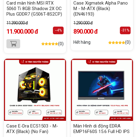
Card màn hình MSI RTX
Case Xigmatek Alpha Pano
5060 Ti 8GB Shadow 2X OC
M - M-ATX (Black)
Plus GDDR7 (G506T-8S2CP)
(EN46193)
11.390.000 đ
1.290.000 đ
11.900.000 đ
890.000 đ
--4%
-31%
Hết hàng
(0)
(0)
Case E-Dra ECS1503 - M-
Màn Hình di động EDRA
ATX (Black) (No Fan)
EMP16F60S 15.6 Full HD IPS