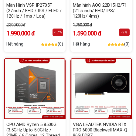
Màn Hình VSP IP2705F
Màn hình AOC 22B15H2/71
(27inch / FHD / IPS / ELED /
(21.5 inch/ FHD/ IPS/
120Hz / 1ms / Loa)
120Hz/ 4ms)
2.390.000 đ
1.750.000 đ
1.990.000 đ
1.590.000 đ
-17%
-9%
Hết hàng
(0)
Hết hàng
(0)
CPU AMD Ryzen 5 8500G
VGA LEADTEK NVIDIA RTX
(3.5GHz Upto 5.0GHz /
PRO 6000 Blackwell MAX-Q
22MB / 6 Cores, 12 Threads
96G DDR7