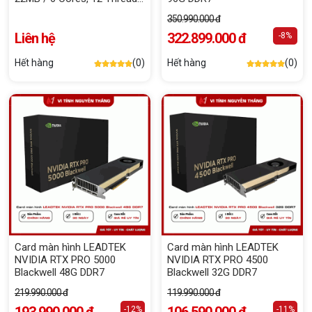
/ 65W / Socket AM5)
350.990.000 đ
Liên hệ
322.899.000 đ
-8%
Hết hàng
(0)
Hết hàng
(0)
Card màn hình LEADTEK
Card màn hình LEADTEK
NVIDIA RTX PRO 5000
NVIDIA RTX PRO 4500
Blackwell 48G DDR7
Blackwell 32G DDR7
219.990.000 đ
119.990.000 đ
-12%
-11%