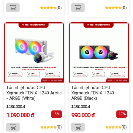
(0)
(0)
Tản nhiệt nước CPU
Tản nhiệt nước CPU
Xigmatek FENIX II 240 Arctic
Xigmatek FENIX II 240 -
- ARGB (White)
ARGB (Black)
1.190.000 đ
1.190.000 đ
1.090.000 đ
990.000 đ
-8%
-17%
(0)
(0)