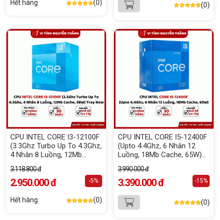
Hết hàng
(0)
(0)
CPU INTEL CORE I3-12100F
CPU INTEL CORE I5-12400F
(3.3Ghz Turbo Up To 4.3Ghz,
(Upto 4.4Ghz, 6 Nhân 12
4 Nhân 8 Luồng, 12Mb
Luồng, 18Mb Cache, 65W)
Cache, 58W) Tray New
Tray New
3.118.800 đ
3.990.000 đ
2.950.000 đ
3.390.000 đ
-5%
-15%
Hết hàng
(0)
(0)