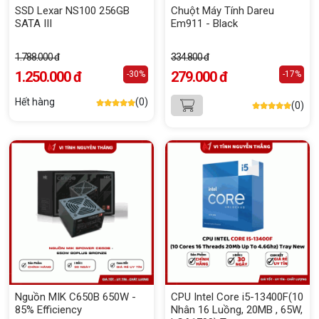
SSD Lexar NS100 256GB
Chuột Máy Tính Dareu
SATA III
Em911 - Black
1.788.000 đ
334.800 đ
1.250.000 đ
279.000 đ
-30%
-17%
Hết hàng
(0)
(0)
Nguồn MIK C650B 650W -
CPU Intel Core i5-13400F(10
85% Efficiency
Nhân 16 Luồng, 20MB , 65W,