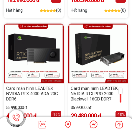
193.990.000 đ
106.590.000 đ
Hết hàng
(0)
Hết hàng
(0)
Card màn hình LEADTEK
Card màn hình LEADTEK
NVIDIA RTX 4000 ADA 20G
NVIDIA RTX PRO 2000
DDR6
Blackwell 16GB DDR7
55.990.000 đ
35.990.000 đ
46.990.000 đ
29.480.000 đ
-16%
-18%
Hết hàng
(0)
Hết hàng
(0)