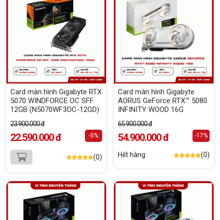
Card màn hình Gigabyte RTX
Card màn hình Gigabyte
5070 WINDFORCE OC SFF
AORUS GeForce RTX™ 5080
12GB (N5070WF3OC-12GD)
INFINITY WOOD 16G
23.900.000 đ
65.900.000 đ
22.590.000 đ
54.900.000 đ
-5%
-17%
Hết hàng
(0)
(0)