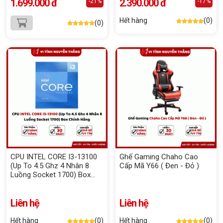
1.699.000 đ
2.390.000 đ
-21%
-17%
Hết hàng
(0)
(0)
CPU INTEL CORE I3-13100
Ghế Gaming Chaho Cao
(Up To 4.5 Ghz 4 Nhân 8
Cấp Mã Y66 ( Đen - Đỏ )
Luồng Socket 1700) Box
Chính Hãng
Liên hệ
Liên hệ
Hết hàng
(0)
Hết hàng
(0)