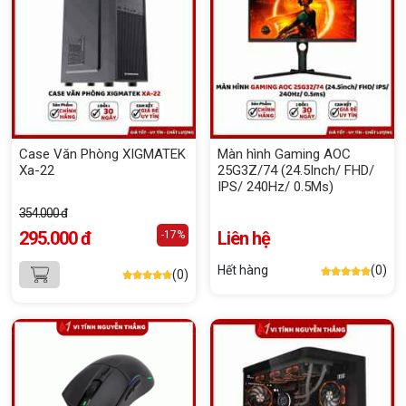
Case Văn Phòng XIGMATEK
Màn hình Gaming AOC
Xa-22
25G3Z/74 (24.5Inch/ FHD/
IPS/ 240Hz/ 0.5Ms)
354.000 đ
295.000 đ
Liên hệ
-17%
Hết hàng
(0)
(0)