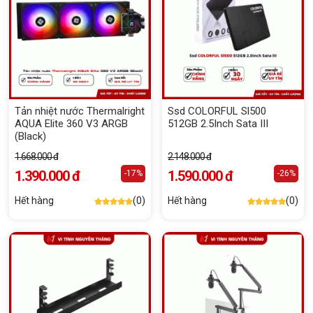
Tản nhiệt nước Thermalright
Ssd COLORFUL Sl500
AQUA Elite 360 V3 ARGB
512GB 2.5Inch Sata III
(Black)
1.668.000 đ
2.148.000 đ
1.390.000 đ
1.590.000 đ
-17%
-26%
Hết hàng
(0)
Hết hàng
(0)