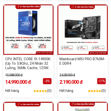
CPU INTEL CORE I9-14900K
Mainboard MSI PRO B760M-
(Up To 5.8Ghz, 24 Nhân 32
E DDR4
Luồng, 36Mb Cache, 125W)
- BOX CHÍNH HÃNG
15.588.000 đ
2.628.000 đ
14.990.000 đ
2.190.000 đ
-4%
-17%
Hết hàng
(0)
Hết hàng
(0)