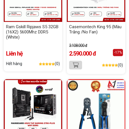
Ram Gskill Ripjaws S5 32GB
Casemontech King 95 (Màu
(16X2) 5600Mhz DDR5
Trắng /No Fan)
(White)
3.108.000 đ
Liên hệ
2.590.000 đ
-17%
Hết hàng
(0)
(0)