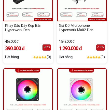
Khay Dấu Dây Kẹp Bàn
Giá Đỡ Microphone
Hyperwork Đen
Hyperwork Ma02 Đen
468.000 đ
1.548.000 đ
390.000 đ
1.290.000 đ
-17%
-17%
Hết hàng
(0)
Hết hàng
(0)