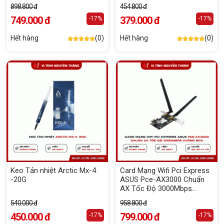
898.800 đ
454.800 đ
749.000 đ
379.000 đ
-17%
-17%
Hết hàng
(0)
Hết hàng
(0)
Keo Tản nhiệt Arctic Mx-4
Card Mạng Wifi Pci Express
-20G
ASUS Pce-AX3000 Chuẩn
AX Tốc Độ 3000Mbps
Không Box
540.000 đ
958.800 đ
450.000 đ
799.000 đ
-17%
-17%