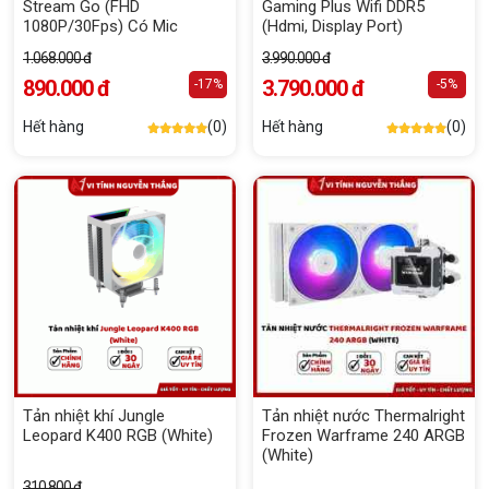
Stream Go (FHD
Gaming Plus Wifi DDR5
1080P/30Fps) Có Mic
(Hdmi, Display Port)
1.068.000 đ
3.990.000 đ
890.000 đ
3.790.000 đ
-17%
-5%
Hết hàng
(0)
Hết hàng
(0)
Tản nhiệt khí Jungle
Tản nhiệt nước Thermalright
Leopard K400 RGB (White)
Frozen Warframe 240 ARGB
(White)
310.800 đ