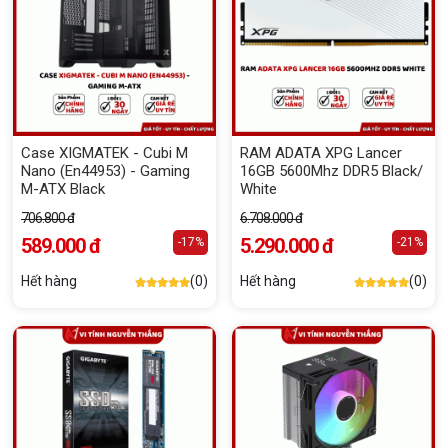
Case XIGMATEK - Cubi M
RAM ADATA XPG Lancer
Nano (En44953) - Gaming
16GB 5600Mhz DDR5 Black/
M-ATX Black
White
706.800 đ
6.708.000 đ
589.000 đ
5.290.000 đ
-17%
-21%
Hết hàng
(0)
Hết hàng
(0)