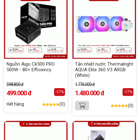
Nguồn Aigo Ck500 PRO
Tản nhiệt nước Thermalright
500W - 80+ Efficiency
AQUA Elite 360 V3 ARGB
(White)
598.800 đ
1.776.000 đ
499.000 đ
1.480.000 đ
-17%
-17%
Hết hàng
(0)
(0)