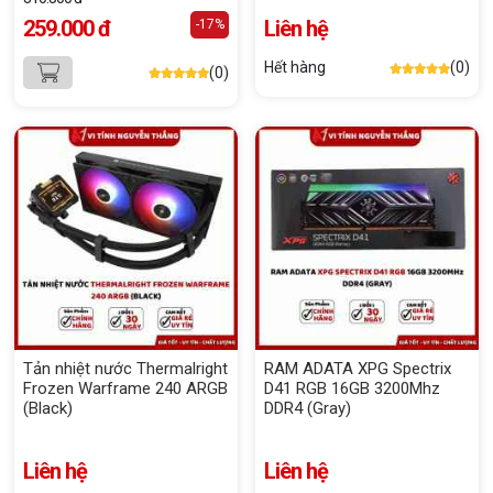
259.000 đ
Liên hệ
-17%
Hết hàng
(0)
(0)
Tản nhiệt nước Thermalright
RAM ADATA XPG Spectrix
Frozen Warframe 240 ARGB
D41 RGB 16GB 3200Mhz
(Black)
DDR4 (Gray)
Liên hệ
Liên hệ