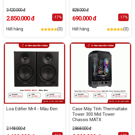
3.420.000 đ
828.000 đ
2.850.000 đ
690.000 đ
-17%
-17%
Hết hàng
(0)
Hết hàng
(0)
Loa Edifier Mr4 - Màu Đen
Case Máy Tính Thermaltake
Tower 300 Mid Tower
Chassis MATX
2.148.000 đ
2.868.000 đ