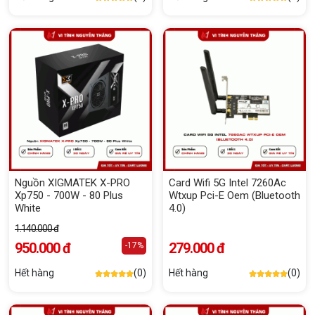
Nguồn XIGMATEK X-PRO
Card Wifi 5G Intel 7260Ac
Xp750 - 700W - 80 Plus
Wtxup Pci-E Oem (Bluetooth
White
4.0)
1.140.000 đ
950.000 đ
279.000 đ
-17%
Hết hàng
(0)
Hết hàng
(0)