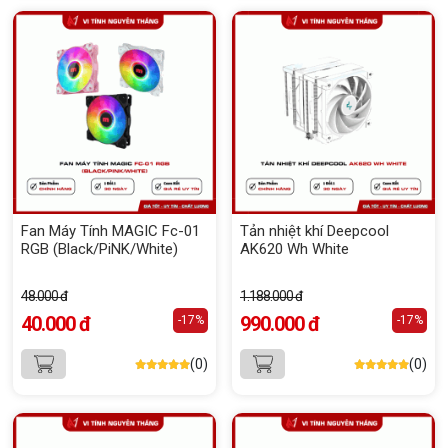
Fan Máy Tính MAGIC Fc-01
Tản nhiệt khí Deepcool
RGB (Black/PiNK/White)
AK620 Wh White
48.000 đ
1.188.000 đ
40.000 đ
990.000 đ
-17%
-17%
(0)
(0)