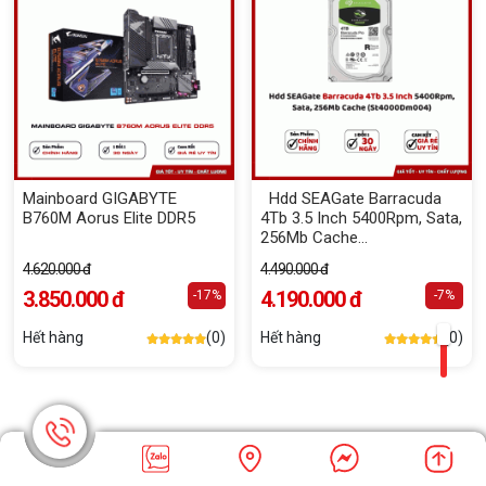
Mainboard GIGABYTE
Hdd SEAGate Barracuda
B760M Aorus Elite DDR5
4Tb 3.5 Inch 5400Rpm, Sata,
256Mb Cache
(St4000Dm004)
4.620.000 đ
4.490.000 đ
3.850.000 đ
4.190.000 đ
-17%
-7%
Hết hàng
(0)
Hết hàng
(0)