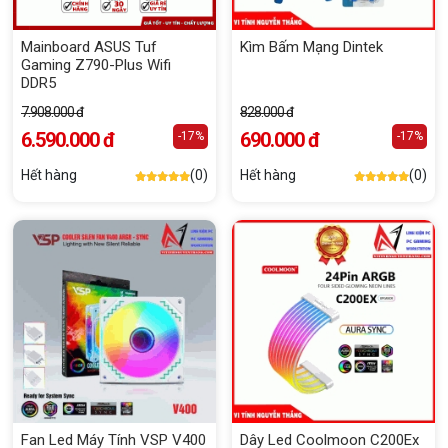
Mainboard ASUS Tuf
Kìm Bấm Mạng Dintek
Gaming Z790-Plus Wifi
DDR5
7.908.000 đ
828.000 đ
6.590.000 đ
690.000 đ
-17%
-17%
Hết hàng
(0)
Hết hàng
(0)
Fan Led Máy Tính VSP V400
Dây Led Coolmoon C200Ex