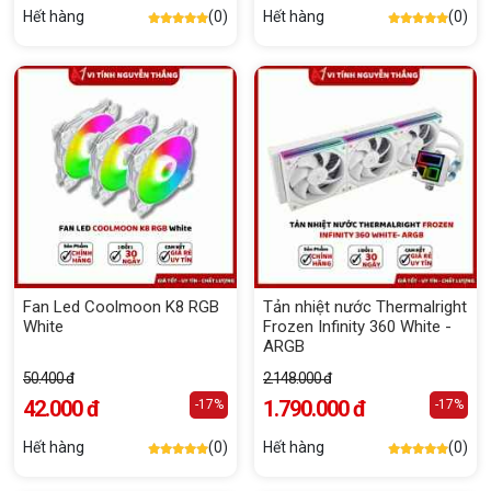
Hết hàng
(0)
Hết hàng
(0)
Fan Led Coolmoon K8 RGB
Tản nhiệt nước Thermalright
White
Frozen Infinity 360 White -
ARGB
50.400 đ
2.148.000 đ
42.000 đ
1.790.000 đ
-17%
-17%
Hết hàng
(0)
Hết hàng
(0)