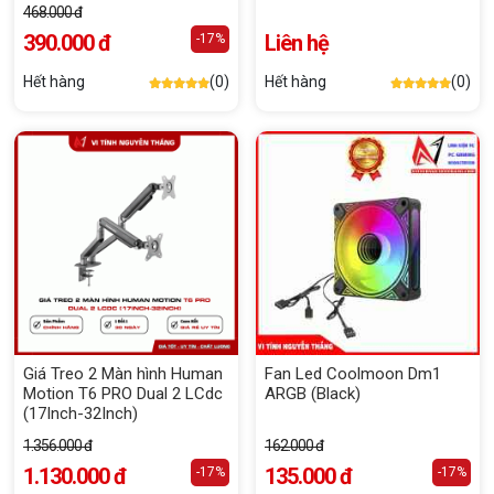
468.000 đ
390.000 đ
Liên hệ
-17%
Hết hàng
(0)
Hết hàng
(0)
Giá Treo 2 Màn hình Human
Fan Led Coolmoon Dm1
Motion T6 PRO Dual 2 LCdc
ARGB (Black)
(17Inch-32Inch)
1.356.000 đ
162.000 đ
1.130.000 đ
135.000 đ
-17%
-17%