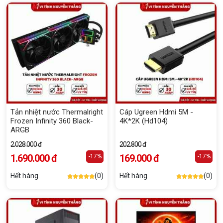
Tản nhiệt nước Thermalright
Cáp Ugreen Hdmi 5M -
Frozen Infinity 360 Black-
4K*2K (Hd104)
ARGB
2.028.000 đ
202.800 đ
1.690.000 đ
169.000 đ
-17%
-17%
Hết hàng
(0)
Hết hàng
(0)