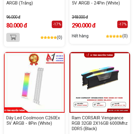
ARGB (Trắng)
5V ARGB - 24Pin (White)
96.000 đ
348.000 đ
80.000 đ
290.000 đ
-17%
-17%
Hết hàng
(0)
(0)
Dây Led Coolmoon C260Ex
Ram CORSAIR Vengeance
5V ARGB - 8Pin (White)
RGB 32GB 2X16GB 6000Mhz
DDR5 (Black)