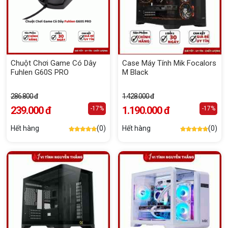
Chuột Chơi Game Có Dây
Case Máy Tính Mik Focalors
Fuhlen G60S PRO
M Black
286.800 đ
1.428.000 đ
239.000 đ
1.190.000 đ
-17%
-17%
Hết hàng
(0)
Hết hàng
(0)