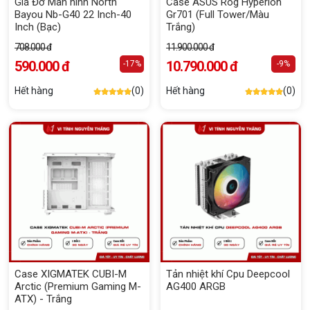
Giá Đỡ Màn hình North
Case ASUS Rog Hyperion
Bayou Nb-G40 22 Inch-40
Gr701 (Full Tower/Màu
Inch (Bạc)
Trắng)
708.000 đ
11.900.000 đ
590.000 đ
10.790.000 đ
-17%
-9%
Hết hàng
(0)
Hết hàng
(0)
Case XIGMATEK CUBI-M
Tản nhiệt khí Cpu Deepcool
Arctic (Premium Gaming M-
AG400 ARGB
ATX) - Trắng