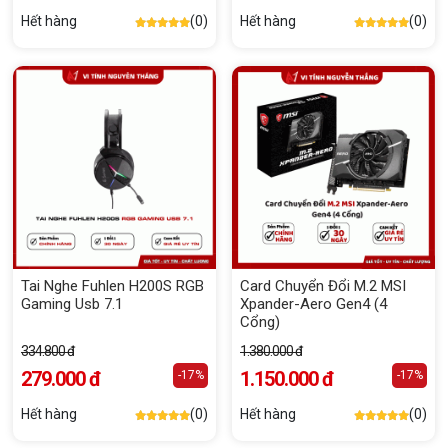
Hết hàng
(0)
Hết hàng
(0)
Tai Nghe Fuhlen H200S RGB
Card Chuyển Đổi M.2 MSI
Gaming Usb 7.1
Xpander-Aero Gen4 (4
Cổng)
334.800 đ
1.380.000 đ
279.000 đ
1.150.000 đ
-17%
-17%
Hết hàng
(0)
Hết hàng
(0)