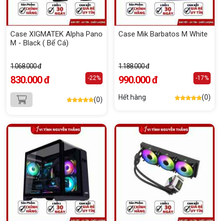
Case XIGMATEK Alpha Pano
Case Mik Barbatos M White
M - Black ( Bể Cá)
1.068.000 đ
1.188.000 đ
830.000 đ
990.000 đ
-22%
-17%
Hết hàng
(0)
(0)