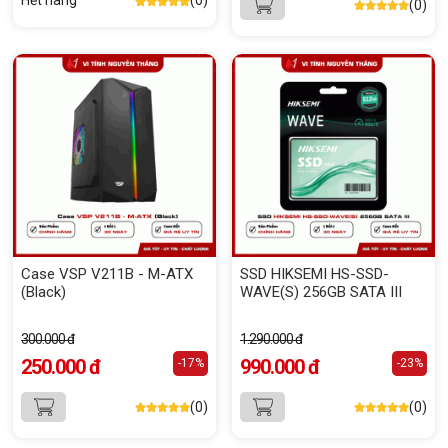
Hết hàng
(0)
(0)
Case VSP V211B - M-ATX
SSD HIKSEMI HS-SSD-
(Black)
WAVE(S) 256GB SATA III
300.000 đ
1.290.000 đ
250.000 đ
990.000 đ
-17%
-23%
(0)
(0)