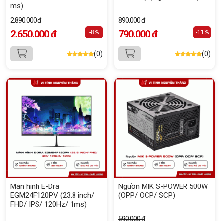
ms)
2.890.000 đ
890.000 đ
2.650.000 đ
790.000 đ
-8%
-11%
(0)
(0)
Màn hình E-Dra
Nguồn MIK S-POWER 500W
EGM24F120PV (23.8 inch/
(OPP/ OCP/ SCP)
FHD/ IPS/ 120Hz/ 1ms)
590.000 đ