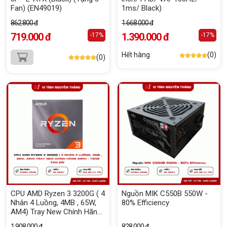
Fan) (EN49019)
1ms/ Black)
862.800 đ
1.668.000 đ
719.000 đ
1.390.000 đ
-17%
-17%
Hết hàng
(0)
(0)
CPU AMD Ryzen 3 3200G ( 4
Nguồn MIK C550B 550W -
Nhân 4 Luồng, 4MB , 65W,
80% Efficiency
AM4) Tray New Chính Hãng
(MPK) - Tặng Fan Zin
1.908.000 đ
828.000 đ