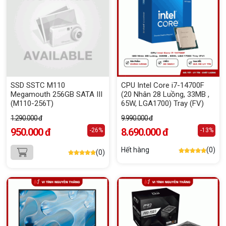
SSD SSTC M110
CPU Intel Core i7-14700F
Megamouth 256GB SATA III
(20 Nhân 28 Luồng, 33MB ,
(M110-256T)
65W, LGA1700) Tray (FV)
1.290.000 đ
9.990.000 đ
950.000 đ
8.690.000 đ
-26%
-13%
Hết hàng
(0)
(0)