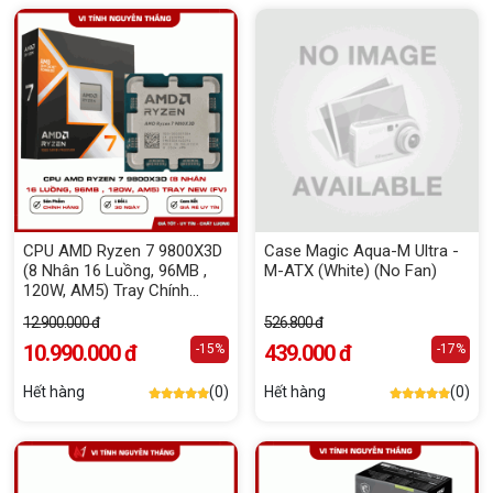
CPU AMD Ryzen 7 9800X3D
Case Magic Aqua-M Ultra -
(8 Nhân 16 Luồng, 96MB ,
M-ATX (White) (No Fan)
120W, AM5) Tray Chính
Hãng
12.900.000 đ
526.800 đ
10.990.000 đ
439.000 đ
-15%
-17%
Hết hàng
(0)
Hết hàng
(0)