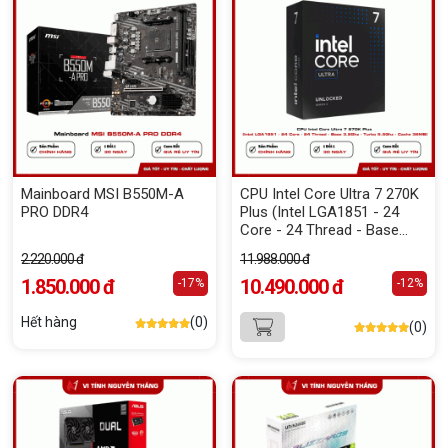
Mainboard MSI B550M-A
CPU Intel Core Ultra 7 270K
PRO DDR4
Plus (Intel LGA1851 - 24
Core - 24 Thread - Base
3.2Ghz - Turbo 5.5Ghz -
2.220.000 đ
11.988.000 đ
Cache 36MB)- Box Chính
1.850.000 đ
Hãng
10.490.000 đ
-17%
-12%
Hết hàng
(0)
(0)