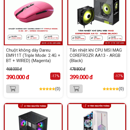
Chuột không dây Dareu
Tản nhiệt khí CPU MSI MAG
EM911T (Triple Mode: 2.4G +
COREFROZR AA13 - ARGB
BT + WIRED) (Magenta)
(Black)
468.000 đ
478.800 đ
390.000 đ
399.000 đ
-17%
-17%
(0)
(0)