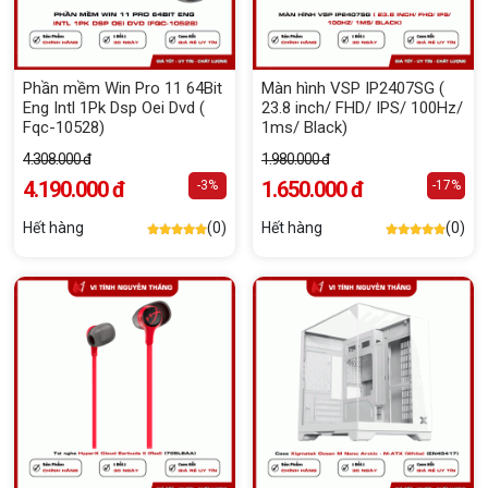
Phần mềm Win Pro 11 64Bit
Màn hình VSP IP2407SG (
Eng Intl 1Pk Dsp Oei Dvd (
23.8 inch/ FHD/ IPS/ 100Hz/
Fqc-10528)
1ms/ Black)
4.308.000 đ
1.980.000 đ
4.190.000 đ
1.650.000 đ
-3%
-17%
Hết hàng
(0)
Hết hàng
(0)