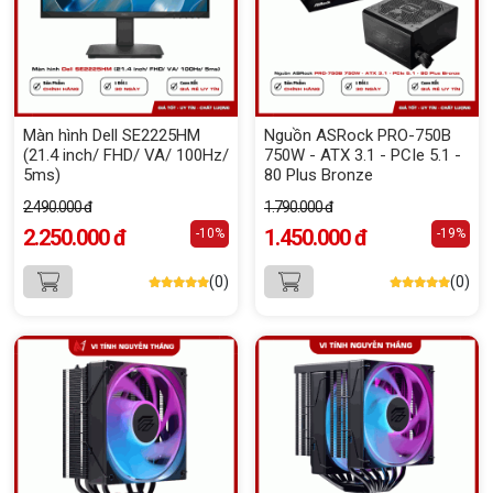
Màn hình Dell SE2225HM
Nguồn ASRock PRO-750B
(21.4 inch/ FHD/ VA/ 100Hz/
750W - ATX 3.1 - PCIe 5.1 -
5ms)
80 Plus Bronze
2.490.000 đ
1.790.000 đ
2.250.000 đ
1.450.000 đ
-10%
-19%
(0)
(0)