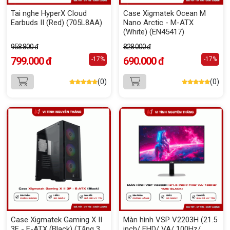
Tai nghe HyperX Cloud
Case Xigmatek Ocean M
Earbuds II (Red) (705L8AA)
Nano Arctic - M-ATX
(White) (EN45417)
958.800 đ
828.000 đ
799.000 đ
690.000 đ
-17%
-17%
(0)
(0)
Case Xigmatek Gaming X II
Màn hình VSP V2203H (21.5
3F - E-ATX (Black) (Tặng 3
inch/ FHD/ VA/ 100Hz/