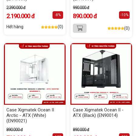
2.390.000 đ
990.000 đ
2.190.000 đ
890.000 đ
-8%
-10%
Hết hàng
(0)
(0)
Case Xigmatek Ocean II
Case Xigmatek Ocean II -
Arctic - ATX (White)
ATX (Black) (EN90014)
(EN90021)
890.000 đ
890.000 đ