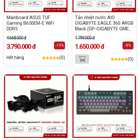
Mainboard ASUS TUF
Tản nhiệt nước AIO
Gaming B650EM-E WiFi
GIGABYTE EAGLE 360 ARGB
DDR5
Black (GP-GIGABYTE GME
360)
4.668.000 đ
1.799.000 đ
3.790.000 đ
1.650.000 đ
-19%
-8%
Hết hàng
(0)
(0)