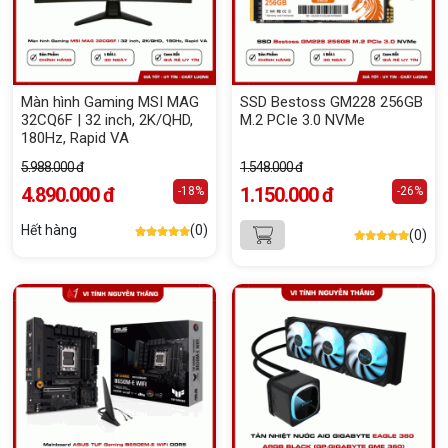
Màn hình Gaming MSI MAG
SSD Bestoss GM228 256GB
32CQ6F | 32 inch, 2K/QHD,
M.2 PCIe 3.0 NVMe
180Hz, Rapid VA
5.988.000 đ
1.548.000 đ
4.890.000 đ
1.150.000 đ
-18%
-26%
Hết hàng
(0)
(0)