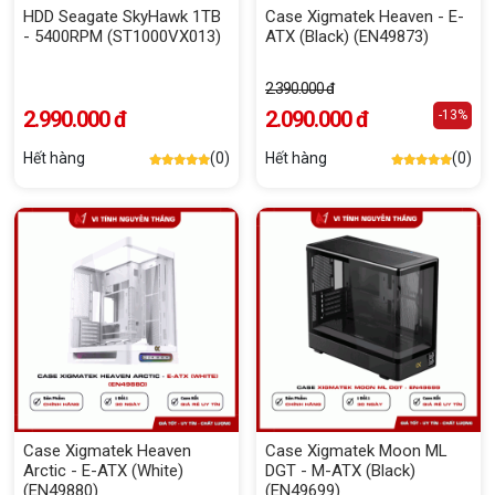
HDD Seagate SkyHawk 1TB
Case Xigmatek Heaven - E-
- 5400RPM (ST1000VX013)
ATX (Black) (EN49873)
2.390.000 đ
2.990.000 đ
2.090.000 đ
-13%
Hết hàng
(0)
Hết hàng
(0)
Case Xigmatek Heaven
Case Xigmatek Moon ML
Arctic - E-ATX (White)
DGT - M-ATX (Black)
(EN49880)
(EN49699)