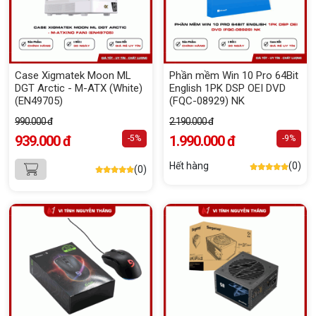
Case Xigmatek Moon ML
Phần mềm Win 10 Pro 64Bit
DGT Arctic - M-ATX (White)
English 1PK DSP OEI DVD
(EN49705)
(FQC-08929) NK
990.000 đ
2.190.000 đ
939.000 đ
1.990.000 đ
-5%
-9%
Hết hàng
(0)
(0)