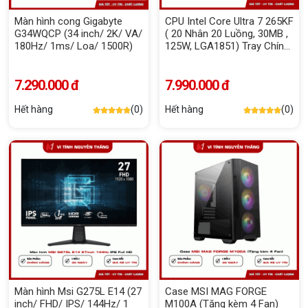
Màn hình cong Gigabyte
CPU Intel Core Ultra 7 265KF
G34WQCP (34 inch/ 2K/ VA/
( 20 Nhân 20 Luồng, 30MB ,
180Hz/ 1ms/ Loa/ 1500R)
125W, LGA1851) Tray Chính
Hãng
7.290.000 đ
7.990.000 đ
Hết hàng
(0)
Hết hàng
(0)
Màn hình Msi G275L E14 (27
Case MSI MAG FORGE
inch/ FHD/ IPS/ 144Hz/ 1
M100A (Tặng kèm 4 Fan)