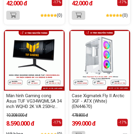
42.000 đ
42.000 đ
-17%
-17%
(0)
(0)
Màn hình Gaming cong
Case Xigmatek Fly II Arctic
Asus TUF VG34WQML5A 34
3GF - ATX (White)
inch WQHD 2K VA 250Hz
(EN44670)
0.5ms
10.308.000 đ
478.800 đ
8.590.000 đ
399.000 đ
-17%
-17%