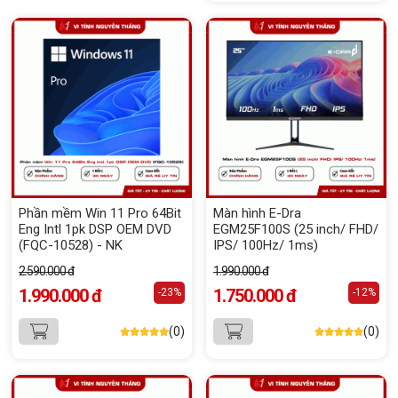
Phần mềm Win 11 Pro 64Bit
Màn hình E-Dra
Eng Intl 1pk DSP OEM DVD
EGM25F100S (25 inch/ FHD/
(FQC-10528) - NK
IPS/ 100Hz/ 1ms)
2.590.000 đ
1.990.000 đ
1.990.000 đ
1.750.000 đ
-23%
-12%
(0)
(0)