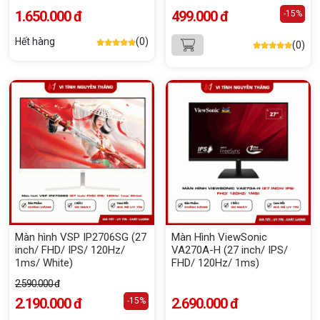
1.650.000 đ
499.000 đ
-15%
Hết hàng
(0)
(0)
Màn hình VSP IP2706SG (27
Màn Hình ViewSonic
inch/ FHD/ IPS/ 120Hz/
VA270A-H (27 inch/ IPS/
1ms/ White)
FHD/ 120Hz/ 1ms)
2.590.000 đ
2.190.000 đ
2.690.000 đ
-15%