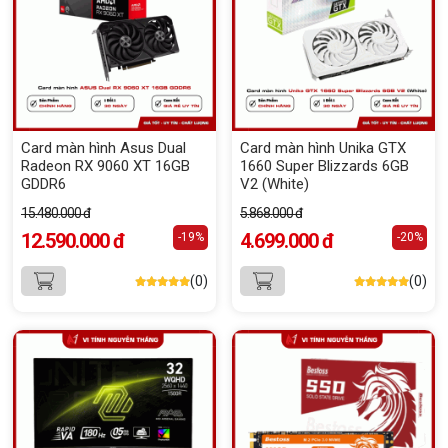
Card màn hình Asus Dual
Card màn hình Unika GTX
Radeon RX 9060 XT 16GB
1660 Super Blizzards 6GB
GDDR6
V2 (White)
15.480.000 đ
5.868.000 đ
12.590.000 đ
4.699.000 đ
-19%
-20%
(0)
(0)