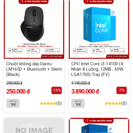
Chuột không dây Dareu
CPU Intel Core i3-14100 (4
LM165D + Bluetooth + Silent
Nhân 8 Luồng, 12MB , 60W,
(Black)
LGA1700) Tray (FV)
299.000 đ
4.190.000 đ
250.000 đ
3.890.000 đ
-16%
-7%
(0)
(0)