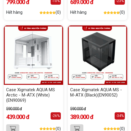
799.000 đ
689.000 đ
-10%
-23%
Hết hàng
(0)
Hết hàng
(0)
Case Xigmatek AQUA MS
Case Xigmatek AQUA MS -
Arctic - M-ATX (White)
M-ATX (Black)(EN90052)
(EN90069)
590.000 đ
590.000 đ
439.000 đ
389.000 đ
-26%
-34%
(0)
(0)