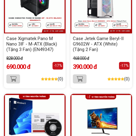
Case Xigmatek Pano M
Case Jetek Game Beryl-II
Nano 3IF - M-ATX (Black)
G9602W - ATX (White)
(Tặng 3 Fan) (EN49347)
(Tặng 2 Fan)
828.000 đ
468.000 đ
690.000 đ
390.000 đ
-17%
-17%
(0)
(0)