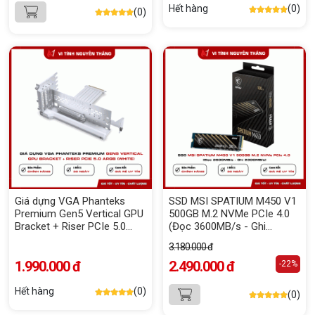
Hết hàng
(0)
(0)
Giá dựng VGA Phanteks
SSD MSI SPATIUM M450 V1
Premium Gen5 Vertical GPU
500GB M.2 NVMe PCIe 4.0
Bracket + Riser PCIe 5.0
(Đọc 3600MB/s - Ghi
ARGB (White)
2300MB/s)
3.180.000 đ
1.990.000 đ
2.490.000 đ
-22%
Hết hàng
(0)
(0)