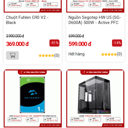
Chuột Fuhlen G90 V2 -
Nguồn Segotep HW U5 (SG-
Black
D600A) 500W - Active PFC
3.990.000 đ
699.000 đ
369.000 đ
599.000 đ
-91%
-14%
Hết hàng
(0)
(0)