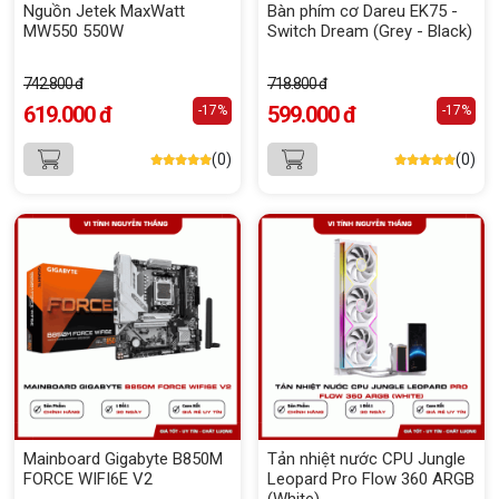
Nguồn Jetek MaxWatt
Bàn phím cơ Dareu EK75 -
MW550 550W
Switch Dream (Grey - Black)
742.800 đ
718.800 đ
619.000 đ
599.000 đ
-17%
-17%
(0)
(0)
Mainboard Gigabyte B850M
Tản nhiệt nước CPU Jungle
FORCE WIFI6E V2
Leopard Pro Flow 360 ARGB