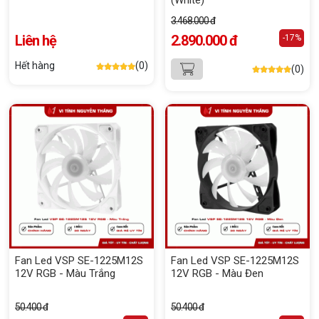
(White)
3.468.000 đ
Liên hệ
2.890.000 đ
-17%
Hết hàng
(0)
(0)
Fan Led VSP SE-1225M12S
Fan Led VSP SE-1225M12S
12V RGB - Màu Trắng
12V RGB - Màu Đen
50.400 đ
50.400 đ