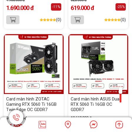
1.690.000 đ
619.000 đ
-11%
-25%
(0)
(0)
Card màn hình ZOTAC
Card màn hình ASUS Dual
Gaming RTX 5060 Ti 16GB
RTX 5060 Ti 16GB OC
Twin Edge OC GDDR7
GDDR7
19.188.000 đ
19.668.000 đ
16.590.000 đ
16.390.000 đ
-14%
-17%